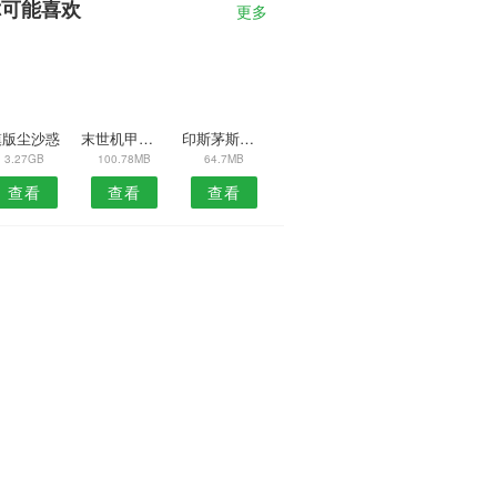
你可能喜欢
更多
模版尘沙惑
末世机甲大作战手游
印斯茅斯谜案中文版
3.27GB
100.78MB
64.7MB
查看
查看
查看