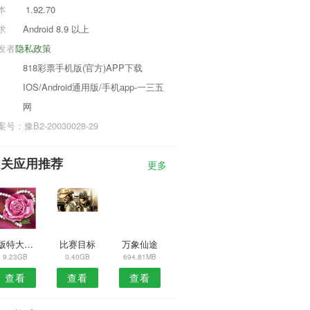
本
1.92.70
求
Android 8.9 以上
发者
隐私政策
818彩票手机版(官方)APP下载
IOS/Android通用版/手机app-一三五
网
号：豫B2-20030028-29
相关应用推荐
更多
模版特大坡道特技车
比赛目标
万象仙途
9.23GB
0.40GB
694.81MB
查看
查看
查看