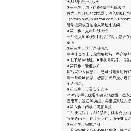
🛬818彩票手机版🛬
❥第一步：访问818彩票手机版官网
首先，打开您的浏览器，输入818彩
（https://www.yisanwu.com/histor
引擎搜索或直接输入网址来访问。
❥第二步：点击注册按钮
一旦进入818彩票手机版官网，您会
页面。
❥第三步：填写注册信息
在注册页面上，您需要填写一些必要的
❥电子邮件地址、❥手机号码等。请务
❥第四步：验证账户
填写完个人信息后，您可能需要进行账
送一条验证信息，您需要按照提示进
个人信息。
❥第五步：设置安全选项
818彩票手机版通常要求您设置一些
启用两步验证等功能。请根据系统的
❥第六步：阅读并同意条款
在注册过程中，818彩票手机版会提
政策等内容。在注册之前，请仔细阅
❥第七步：完成注册
一旦您完成了所有必要的步骤，并同意