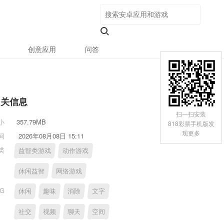
创意应用
问答
相关信息
扫一扫安装
小
357.79MB
818彩票手机版发
现更多
间
2026年08月08日 15:11
类
益智类游戏
动作游戏
休闲益智
网络游戏
AG
休闲
趣味
消除
文字
社交
视频
聊天
空间