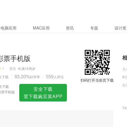
电脑应用
MAC应用
资讯
专题
设计奖
8彩票手机版
官方
年满16周岁
大
次下载
93.20%
好评率
559
人评论
时
扫码打开当前页下载
分
先下载
安全下载
8彩票手机版
需下载豌豆荚APP
T