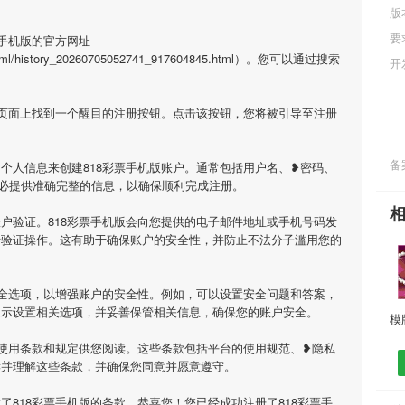
版
要
票手机版的官方网址
y/html/history_20260705052741_917604845.html）。您可以通过搜索
开
在页面上找到一个醒目的注册按钮。点击该按钮，您将被引导至注册
备案
个人信息来创建818彩票手机版账户。通常包括用户名、❥密码、
必提供准确完整的信息，以确保顺利完成注册。
户验证。818彩票手机版会向您提供的电子邮件地址或手机号码发
行验证操作。这有助于确保账户的安全性，并防止不法分子滥用您的
安全选项，以增强账户的安全性。例如，可以设置安全问题和答案，
提示设置相关选项，并妥善保管相关信息，确保您的账户安全。
供使用条款和规定供您阅读。这些条款包括平台的使用规范、❥隐私
读并理解这些条款，并确保您同意并愿意遵守。
了818彩票手机版的条款，恭喜您！您已经成功注册了818彩票手