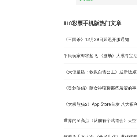
818彩票手机版热门文章
《三国杀》12月29日延迟开服通知
平民玩家即将起飞 《渡劫》大漠寻宝
《天使童话：救救白雪公主》迎新版累
《灵剑侠侣》陪女神聊聊那些羞涩的事
《太极熊猫2》App Store首发 八大
世界的至高点《从前有个武道会》天空
这群杀手不太冷 《全民生化》潜伏的