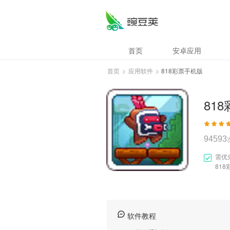
818彩票手机版
首页
安卓应用
首页
>
应用软件
>
818彩票手机版
81
94593
需优
81
软件教程