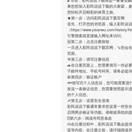
🔓导语：
彩民说说下载
🍱是一家备受
果您想加入
彩民说说下载
的大家庭，
您轻松开启精彩的体育之旅。
🌵第一步：访问彩民说说下载官网
首先，打开您的浏览器，输入
彩民说
（https://www.yisanwu.com/histor
引擎搜索或直接输入网址来访问。
🈴第二步：点击注册按钮
一旦进入
彩民说说下载
官网，🍠您会
页面。
🎯第三步：填写注册信息
🚙在注册页面上，您需要填写一些必
子邮件地址、手机号码等。请务必提
🥞第四步：验证账户
🐟填写完个人信息后，您可能需要进
发送一条验证信息，您需要按照提示
的个人信息。
🦐第五步：设置安全选项
彩民说说下载
通常要求您设置一些安全
启用两步验证等功能。请根据系统的
🗄第六步：阅读并同意条款
🙍在注册过程中，
彩民说说下载
会提
策等内容。在注册之前，请仔细阅读