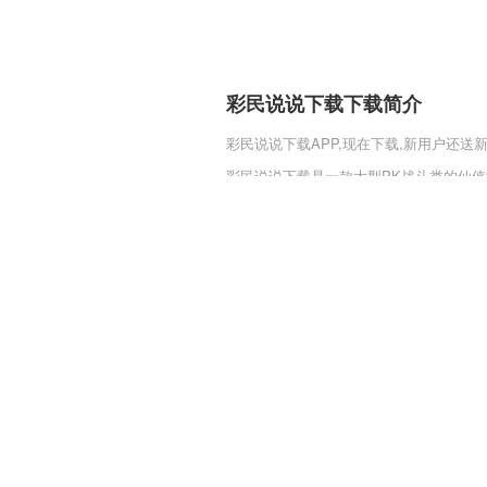
彩民说说下载下载简介
彩民说说下载
APP,现在下载,新用户还送
彩民说说下载是一款大型PK战斗类的仙
代也可以是你的天下，运用得当的武器装
这里出入如无人之境自由自在。
彩民说说下载软件特色
1,连接手机与智能TV或盒子的2265投
2,【视频水印】视频加水印，水印大师
成；微信小视频更个性，微商小视频更有
3,远程查看安卓手机摄像头，灵活切换前
4,【专业老师】
5,针对收银开发出了强大的功能，极大的简
6,职工上线后可以享受浏览、下载、评论、