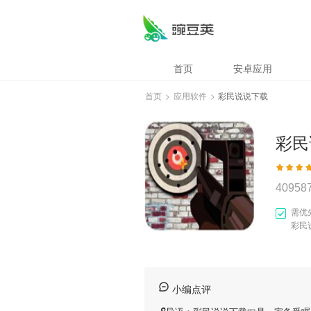
首页
安卓应用
首页
>
应用软件
>
彩民说说下载
彩民
40958
需优
彩民
小编点评