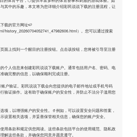
瞩目的体育平台，🍊提供丰富多样的体育赛事和刺激的游戏体验。如
参与其中的乐趣，本文将为您详细介绍
彩民说说下载
的注册流程，让
说下载
的官方网址🍉
y/html/history_20260704052741_47982606.html）。您可以通过搜索
在页面上找到一个醒目的注册按钮。点击该按钮，您将被引导至注册
要的个人信息来创建
彩民说说下载
账户。通常包括用户名、密码、电
供准确完整的信息，以确保顺利完成注册。
行账户验证。
彩民说说下载
会向您提供的电子邮件地址或手机号码
进行验证操作。这有助于确保账户的安全性，并防止不法分子滥用您
选项，以增强账户的安全性。🥤例如，可以设置安全问题和答案，
提示设置相关选项，并妥善保管相关信息，确保您的账户安全。
供使用条款和规定供您阅读。这些条款包括平台的使用规范、隐私政
并理解这些条款，并确保您同意并愿意遵守。