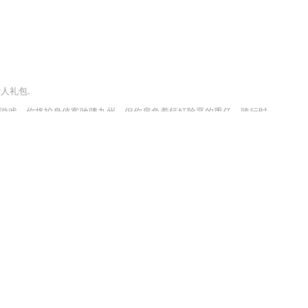
新人礼包.
侠游戏，你将护身侠客驰骋九州，但你肩负着惩奸除恶的重任，骑行时
备去打击无数的敌人，让他们心悦诚服，灵活的指尖操作手法，让你在
屏工具，通过手机TV投屏可将手机上的播放资源投屏到智能TV上
相机更快更稳定；多种水印选择，支持自定义，视频以看得见的速度在合
品，自媒体作者更好保护自己的作品版权！
后镜头全方位了解，手机镜头的另一面
化了2265用户的工作内容；
2265分享及上传功能