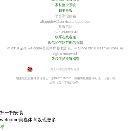
家长监护系统
我要举报
平台举报邮箱
aliappdev@service.alibaba.com
举报电话
0571-26883648
联系在线客服
教你如何防范电信诈骗
© 2010 至今 welcome美嘉体育 版权所有。© Since 2010 yisanwu.com. All
rights reserved.
版权保护投诉指引
・
网上有害信息举报专区
增值电信业务经营许可证：京B2-201797163
网络出版服务许可证：（署）网
出证（京）字第2799号
扫一扫安装
welcome美嘉体育发现更多
举