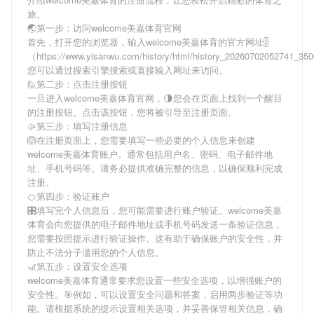
旅。
🌏第一步：访问welcome美嘉体育官网
首先，打开您的浏览器，输入
welcome美嘉体育
的官方网址🎚
（https://www.yisanwu.com/history/html/history_20260702052741_3
您可以通过搜索引擎搜索或直接输入网址来访问。
🙋第二步：点击注册按钮
一旦进入
welcome美嘉体育
官网，🌗您会在页面上找到一个醒目
的注册按钮。点击该按钮，您将被引导至注册页面。
🥠第三步：填写注册信息
🙆在注册页面上，您需要填写一些必要的个人信息来创建
welcome美嘉体育
账户。通常包括用户名、密码、电子邮件地
址、手机号码等。请务必提供准确完整的信息，以确保顺利完成
注册。
🍊第四步：验证账户
🎛填写完个人信息后，您可能需要进行账户验证。
welcome美嘉
体育
会向您提供的电子邮件地址或手机号码发送一条验证信息，
您需要按照提示进行验证操作。这有助于确保账户的安全性，并
防止不法分子滥用您的个人信息。
🎢第五步：设置安全选项
welcome美嘉体育
通常要求您设置一些安全选项，以增强账户的
安全性。🎯例如，可以设置安全问题和答案，启用两步验证等功
能。请根据系统的提示设置相关选项，并妥善保管相关信息，确