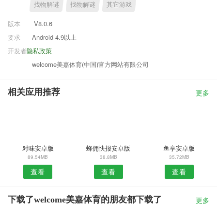
找物解谜
找物解谜
其它游戏
版本
V8.0.6
要求
Android 4.9以上
开发者
隐私政策
welcome美嘉体育(中国)官方网站有限公司
相关应用推荐
更多
对味安卓版
蜂佣快报安卓版
鱼享安卓版
89.54MB
38.8MB
35.72MB
查看
查看
查看
下载了welcome美嘉体育的朋友都下载了
更多