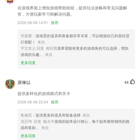
【自助调位】停车位不合适，一键自助调位；
在游戏界面上增加游戏帮助按钮，提供玩法攻略和常见问题解
海量商旅特惠酒店，享58折
答，方便玩家学习和解决问题。
UI升级，快来更轻松的装扮吧
2026-08-08 14:51
推荐
用户检验优化
劳菡雁
：游戏里的道具和装备都非常丰富，可以根据自己的喜好进
新增电子木鱼耳机弹窗等组件功能
行搭配！
来自
联系我们
宇文世义 回复 都庆茜
真希望能有更多的游戏角色可以选择，增加
以上就是幸运彩app版本的介绍，如果您喜欢这款软件，您可以到应用商
游戏的乐趣。
来自
店进行打分评论，说出您的使用经历，以帮助我们更好的对产品进行优化
更多回复
修改。
庾琳以
44
提供多样化的游戏模式和关卡
2026-08-08 23:34
推荐
鲁娴思
：提供更多的道具和装备选择
来自
龙莎鸿 回复 戴永中
游戏的副本设计精心，每个副本都有独特的挑
战和奖励，
来自
更多回复