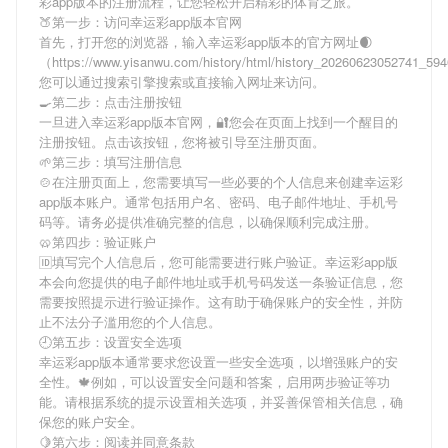
彩app版本
的注册流程，让您轻松开启精彩的体育之旅。
🍑第一步：访问幸运彩app版本官网
首先，打开您的浏览器，输入
幸运彩app版本
的官方网址🌒
（https://www.yisanwu.com/history/html/history_20260623052741_5
您可以通过搜索引擎搜索或直接输入网址来访问。
🍳第二步：点击注册按钮
一旦进入
幸运彩app版本
官网，🔐您会在页面上找到一个醒目的
注册按钮。点击该按钮，您将被引导至注册页面。
🌱第三步：填写注册信息
🍲在注册页面上，您需要填写一些必要的个人信息来创建
幸运彩
app版本
账户。通常包括用户名、密码、电子邮件地址、手机号
码等。请务必提供准确完整的信息，以确保顺利完成注册。
🥨第四步：验证账户
🆔填写完个人信息后，您可能需要进行账户验证。
幸运彩app版
本
会向您提供的电子邮件地址或手机号码发送一条验证信息，您
需要按照提示进行验证操作。这有助于确保账户的安全性，并防
止不法分子滥用您的个人信息。
🕘第五步：设置安全选项
幸运彩app版本
通常要求您设置一些安全选项，以增强账户的安
全性。🍁例如，可以设置安全问题和答案，启用两步验证等功
能。请根据系统的提示设置相关选项，并妥善保管相关信息，确
保您的账户安全。
🍋第六步：阅读并同意条款