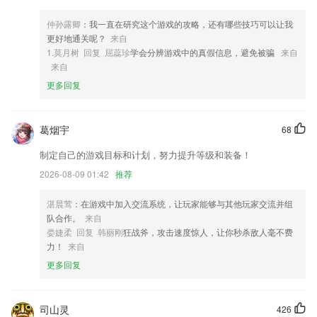
4,您可以恢复一些旧照片，同时改变照片的风格；
仲孙露卿
：我一直在研究这个游戏的攻略，还有哪些技巧可以让我
5,点一点功能：帮你轻松实现在短时间内快速连续点击
更好地通关呢？
来自
1.莫月树 回复 屈蕊珍
学会分辨游戏中的真假信息，避免被骗
来自
6,拥有名家注解，阅读原文的时候可以结合名家注解进行阅读理解。
来自
幸运彩app版本软件优势
更多回复
1.在学习英语的时候有很多的动物们能够交流，完成转换与体验。
2.·直播课堂，汇集了海量的名师，为大家在线直播讲解中药知识
葛烟宇
68
3.所有的高效信息都会随时的进行更新，用户可以在这里随时的进行查
制定自己的游戏目标和计划，努力提升等级和装备！
看。
2026-08-09 01:42
推荐
4.课程设置由易到难的学习顺序，从字母、单词、短语再到句子的学习，
循序渐进，从而带动口语、语法、听力、阅读等能力的全面提升
湛晨莺
：在游戏中加入交流系统，让玩家能够与其他玩家交流并组
5.基于云服务的加密算法
队合作。
来自
娄婕柔 回复 韩丽刚
狂战斧，攻击速度惊人，让你秒杀敌人毫不费
6.每周一个新故事、宝宝不腻烦。新的故事新的体验，新的学习，新的成
力！
来自
长，每周呈送
更多回复
幸运彩app版本更新了什么?
改名备忘录记事
司山灵
426