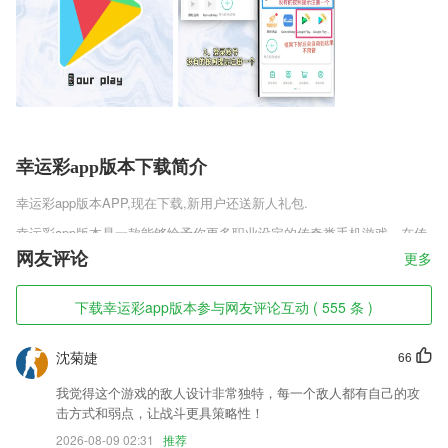
幸运彩app版本下载简介
幸运彩app版本
APP,现在下载,新用户还送新人礼包.
幸运彩app版本是一款能够给予你更多职业设定的传奇类手机游戏，在传
统三职业的基础上加入了全新的职业设定，这些职业能够为你带来更多的
网友评论
更多
趣味和激情玩法。所有的战斗都是独一无二的，这些战斗也能赐予你更多
的激情，让你可以更好的去感受特有的激情。
下载幸运彩app版本参与网友评论互动 ( 555 条 )
幸运彩app版本软件特色
沈菊婕
66
1,学员可以通过文字、图片、视频等多种形式秀出自我，还可在线与全国
同龄朋友聊天交友。
我觉得这个游戏的敌人设计非常独特，每一个敌人都有自己的攻
2,全程课程随便听，名师2265课程全部免费
击方式和弱点，让战斗更具策略性！
3,为商户提供强大的店铺管理功能，支持管理分店、店员；
2026-08-09 02:31
推荐