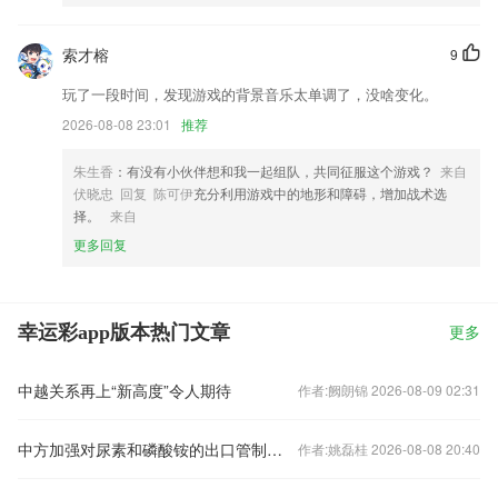
索才榕
9
玩了一段时间，发现游戏的背景音乐太单调了，没啥变化。
2026-08-08 23:01
推荐
朱生香
：有没有小伙伴想和我一起组队，共同征服这个游戏？
来自
伏晓忠 回复 陈可伊
充分利用游戏中的地形和障碍，增加战术选
择。
来自
更多回复
幸运彩app版本热门文章
更多
中越关系再上“新高度”令人期待
作者:阙朗锦 2026-08-09 02:31
中方加强对尿素和磷酸铵的出口管制？外交部回应
作者:姚磊桂 2026-08-08 20:40