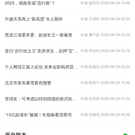
2023，戏曲变成“流行曲”？
作者:盛苛宝 2026-08-08 18:46
中越关系再上“新高度”令人期待
作者:方清时 2026-08-08 22:54
黑龙江省委常委、副省长王一新被查
作者:桑巧群 2026-08-09 00:09
昔日“步行街之王”卖房求生，还押“宝”千元羽绒服
作者:李伯钧 2026-08-09 02:16
个人网贷正接入征信 未来会影响房贷么？
作者:耿露冠 2026-08-08 22:55
北京市发布暴雪黄色预警
作者:郭荷宁 2026-08-08 18:36
管清友：可考虑以特别国债的形式给老百姓发现金补贴
作者:容芳婷 2026-08-09 01:20
“10亿副省长”被捕！长期偷看违禁书
作者:洪卿茗 2026-08-09 00:56