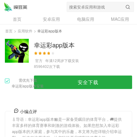
首页
安卓应用
电脑应用
MAC应用
资讯
专题
设计奖
创意应用
首页
>
应用软件
>
幸运彩app版本
问答
幸运彩app版本
官方
年满12周岁
下载安装
次下载
8596402
需优先下载
安全下载
幸运彩app版本安装
小编点评
🎸导语：
幸运彩app版本
🏪是一家备受瞩目的体育平台，🚚提供
丰富多样的体育赛事和刺激的游戏体验。如果您想加入
幸运彩
app版本
的大家庭，参与其中的乐趣，本文将为您详细介绍
幸运