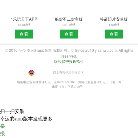
1乐玩天下APP
船货不二货主版
签证照片安卓版
43.55MB
98.19MB
4.69MB
查看
查看
查看
© 2010 至今 幸运彩app版本 版权所有。© Since 2010 yisanwu.com. All rights
reserved.
版权保护投诉指引
・
网上有害信息举报专区
增值电信业务经营许可证：京B2-201797163
网络出版服务许可证：（署）网
出证（京）字第2799号
扫一扫安装
幸运彩app版本发现更多
举
报