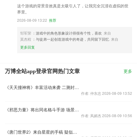
这个游戏的背景音效真是太吸引人了，让我完全沉浸在虚拟的世
界里。
2026-08-09 13:22
推荐
邹军荣
：游戏中的角色形象设计得很有个性，喜欢
来自
莫杰程
：与徒弟一起创造游戏中的奇迹，共同留下回忆
来自
更多回复
万博全站app登录官网热门文章
更多
《天天撞神将》丰富活动来袭 二测封测活动汇总
作者: 仲东忠 2026-08-09 13:52
《邪恶力量》将出同名格斗手游 场景原画遭曝光
作者: 凤媚杰 2026-08-09 10:56
《唐门世界2》来自星星的手稿 疑似新原画流出