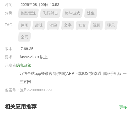
时间
2026年08月09日 13:52
分类
跑酷竞速
飞行射击
格斗游戏
逃生
TAG
休闲
趣味
消除
文字
社交
视频
聊天
空间
版本
7.68.35
要求
Android 8.3 以上
开发者
隐私政策
万博全站app登录官网(中国)APP下载IOS/安卓通用版/手机版-一
三五网
备案号：豫B2-20030028-29
相关应用推荐
更多