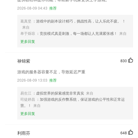
2026-08-09 04:43
推荐
葛真坚
：游戏中的副本设计精巧，挑战性高，让人乐此不疲。 ！
来自
单于烁琼
：竞技模式真是刺激，每一场都让人充满紧张感！
来自
更多回复
禄锦紫
830
游戏的服务器容量不足，导致延迟严重
2026-08-09 13:03
推荐
易生江
：虚拟世界的探索感觉非常真实
来自
司徒婷昌
：加强游戏的反作弊系统，保证游戏的公平性和正常运
营。！
来自
更多回复
利雨芬
648