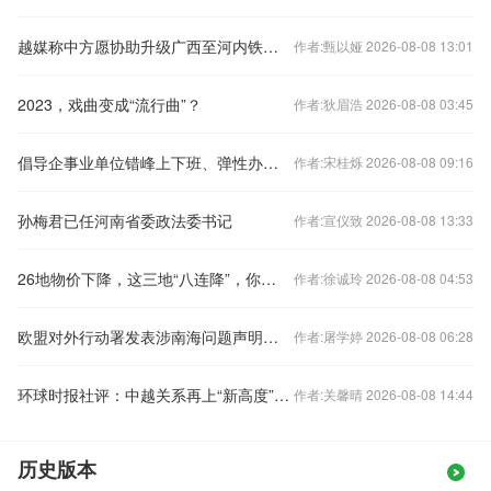
越媒称中方愿协助升级广西至河内铁路交通，外交部回应
作者:甄以娅 2026-08-08 13:01
2023，戏曲变成“流行曲”？
作者:狄眉浩 2026-08-08 03:45
倡导企事业单位错峰上下班、弹性办公！北京发布七条响应措施
作者:宋桂烁 2026-08-08 09:16
孙梅君已任河南省委政法委书记
作者:宣仪致 2026-08-08 13:33
26地物价下降，这三地“八连降”，你家呢？
作者:徐诚玲 2026-08-08 04:53
欧盟对外行动署发表涉南海问题声明，中国驻欧盟使团驳斥
作者:屠学婷 2026-08-08 06:28
环球时报社评：中越关系再上“新高度”令人期待
作者:关馨晴 2026-08-08 14:44
历史版本