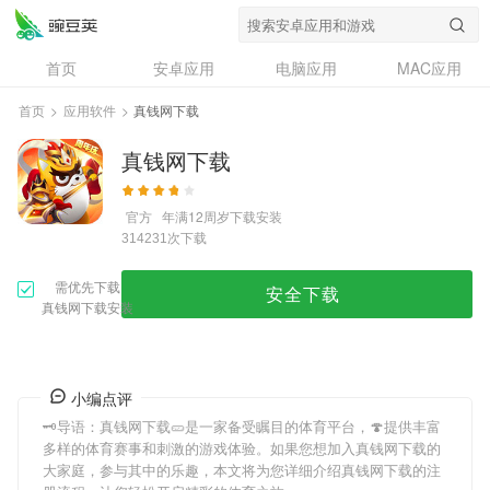
首页
安卓应用
电脑应用
MAC应用
资讯
专题
设计奖
创意应用
首页
>
应用软件
>
真钱网下载
问答
真钱网下载
官方
年满12周岁
下载安装
次下载
314231
需优先下载
安全下载
真钱网下载安装
小编点评
🗝导语：
真钱网下载
🥒是一家备受瞩目的体育平台，🍄提供丰富
多样的体育赛事和刺激的游戏体验。如果您想加入
真钱网下载
的
大家庭，参与其中的乐趣，本文将为您详细介绍
真钱网下载
的注