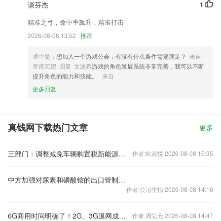
谈芬杰
1
精准之弓，命中率飙升，精准打击
2026-08-08 13:52
推荐
卓中曼
：想加入一个游戏公会，有没有什么条件需要满足？
来自
皇甫艺妮 回复 文波希
游戏的角色发展系统非常完善，我可以不断
提升角色的能力和技能。
来自
更多回复
真钱网下载热门文章
更多
三部门：调整减免车辆购置税新能源汽车产品技术要求
作者:杭芸悦 2026-08-08 15:35
中方加强对尿素和磷酸铵的出口管制？外交部回应
作者:公冶生怡 2026-08-08 14:16
6G商用时间明确了！2G、3G退网成必然 老用户怎么办？
作者:周弘元 2026-08-08 14:47