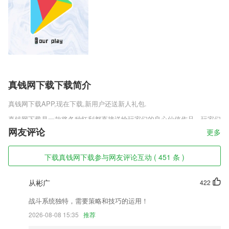
真钱网下载下载简介
真钱网下载
APP,现在下载,新用户还送新人礼包.
真钱网下载是一款将各种红利都直接送给玩家们的良心仙侠作品，玩家们
来这里享受快乐能够得到多种不一样的游玩领取，每一份红包回馈都是无
网友评论
更多
比的沉重，在这里游玩你绝对能够享受到信息，仅仅是新人上线礼包就有
98，只要坚持游玩三天还有198额外红包直接送，更不要提升级参与的那
下载真钱网下载参与网友评论互动 ( 451 条 )
些红包领取，真是数不胜数。
真钱网下载软件特色
从彬广
422
1,支持 104 种语言的语音转写，与您设备的语言设置无关。
战斗系统独特，需要策略和技巧的运用！
2,医护人员个人中心，可查看排班及接诊记录。
2026-08-08 15:35
推荐
3,高效有趣的课堂互动：学生通过智能终端（卡片、手机、Pad）与老师