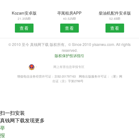
Kozam安卓版
寻寓租房APP
柴油机配件安卓版
21.35MB
40.52MB
52.6MB
查看
查看
查看
© 2010 至今 真钱网下载 版权所有。© Since 2010 yisanwu.com. All rights
reserved.
版权保护投诉指引
・
网上有害信息举报专区
增值电信业务经营许可证：京B2-201797163
网络出版服务许可证：（署）网
出证（京）字第2799号
扫一扫安装
真钱网下载发现更多
举
报