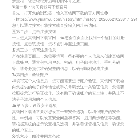
册流程，让您轻松开启精彩的体育之旅。
⛲第一步：访问真钱网下载官网
首先，打开您的浏览器，输入
真钱网下载
的官方网址🌚
（https://www.yisanwu.com/history/html/history_20260521023817_2
您可以通过搜索引擎搜索或直接输入网址来访问。
🈂第二步：点击注册按钮
一旦进入
真钱网下载
官网，🛳您会在页面上找到一个醒目的注册
按钮。点击该按钮，您将被引导至注册页面。
🗜第三步：填写注册信息
🎿在注册页面上，您需要填写一些必要的个人信息来创建
真钱网
下载
账户。通常包括用户名、密码、电子邮件地址、手机号码
等。请务必提供准确完整的信息，以确保顺利完成注册。
🐍第四步：验证账户
🎳填写完个人信息后，您可能需要进行账户验证。
真钱网下载
会
向您提供的电子邮件地址或手机号码发送一条验证信息，您需要
按照提示进行验证操作。这有助于确保账户的安全性，并防止不
法分子滥用您的个人信息。
🏔第五步：设置安全选项
真钱网下载
通常要求您设置一些安全选项，以增强账户的安全
性。👀例如，可以设置安全问题和答案，启用两步验证等功能。
请根据系统的提示设置相关选项，并妥善保管相关信息，确保您
的账户安全。
🎤第六步：阅读并同意条款