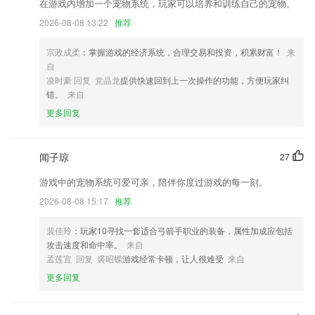
在游戏内增加一个宠物系统，玩家可以培养和训练自己的宠物。
2026-08-08 13:22
推荐
优化音频拼接功能
新增注册协议，隐私协议
宗政成柔
：掌握游戏的经济系统，合理交易和投资，积累财富！
来
完结书尾页全新改版优化，读完书去分享一下吧
自
凌时豪 回复 党晶龙
提供快速回到上一次操作的功能，方便玩家纠
销售出库单增加历史记录查询；
错。
来自
新增手机杀毒功能，守护您的手机安全；
更多回复
更多演示视频
联系我们
闻子琼
27
以上就是真钱网下载的介绍，如果您喜欢这款软件，您可以到应用商店进
行打分评论，说出您的使用经历，以帮助我们更好的对产品进行优化修
游戏中的宠物系统可爱可亲，陪伴你度过游戏的每一刻。
改。
2026-08-08 15:17
推荐
裴佳玲
：玩家10寻找一套适合弓箭手职业的装备，属性加成应包括
攻击速度和命中率。
来自
孟莲宜 回复 裘昭蝶
游戏经常卡顿，让人很难受
来自
更多回复