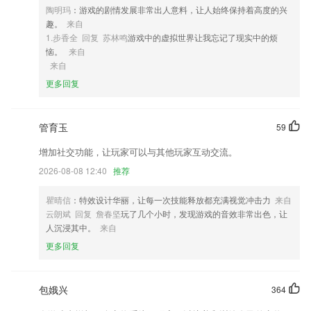
互动答题，“抢答”和“随机”代替传统举手的答题方式，课堂气氛活跃，学
陶明玛
：游戏的剧情发展非常出人意料，让人始终保持着高度的兴
习气氛高涨。
趣。
来自
1.步香全 回复 苏林鸣
游戏中的虚拟世界让我忘记了现实中的烦
4,餐桌、茶几、书桌旁，随时随地看电影、刷视频，让生活更加惬意 爱
恼。
来自
奇艺影视综艺、动画、新闻、短视频……随心看
来自
5,实现了全面计费、管理、营销和客户信息维护的问题,提升服务能力;
更多回复
6,国学早教成语故事等！可以使家长探索出更好的教育理念，通过社区，
家长可以学习更好的教育方式。
管育玉
59
真钱网下载软件优势
增加社交功能，让玩家可以与其他玩家互动交流。
1.支持数学录播课程，可反复学习；支持数学视频缓存，可以离线学习。
2026-08-08 12:40
推荐
2.热点、资讯一键获取
3.四维助记更牢固背单词：基于超级记忆原理，为单词提供正统、巧记、
瞿晴信
：特效设计华丽，让每一次技能释放都充满视觉冲击力
来自
搞笑、笔记四种记忆模式；
云朗斌 回复 詹春坚
玩了几个小时，发现游戏的音效非常出色，让
人沉浸其中。
来自
4.具有浅显易懂的教育系统，为2265用户供给了由入门到精学的教育系统
更多回复
学习计划；
5.可参与模考大赛，迅速就能体验到考试的情景，可获得考试氛围；
6.★目标导向，认识各种日常用品；
包娥兴
364
真钱网下载更新了什么?