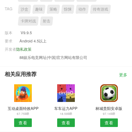
TAG
沙盒
趣味
策略
惊悚
动作
传奇游戏
卡牌对战
射击
版本
V9.9.5
要求
Android 4.5以上
开发者
隐私政策
88娱乐电竞网址(中国)官方网站有限公司
相关应用推荐
更多
互动桌面特效APP
车车运力APP
林城贵阳安卓版
67.75MB
18.59MB
97.14MB
查看
查看
查看