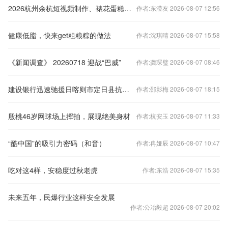
2026杭州余杭短视频制作、裱花蛋糕免费课程
作者:东滢友 2026-08-07 12:56
健康低脂，快来get粗粮粽的做法
作者:沈琪晴 2026-08-07 15:58
《新闻调查》 20260718 迎战“巴威”
作者:龚琛璧 2026-08-07 08:46
建设银行迅速驰援日喀则市定日县抗震救灾工作
作者:邵影梅 2026-08-07 18:15
殷桃46岁网球场上挥拍，展现绝美身材
作者:杭安玉 2026-08-07 11:33
“酷中国”的吸引力密码（和音）
作者:冉娅辰 2026-08-07 10:47
吃对这4样，安稳度过秋老虎
作者:东浩 2026-08-07 15:35
未来五年，民爆行业这样安全发展
作者:公冶毅超 2026-08-07 20:02