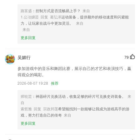
3,【轻松逛论坛】
路富盛
：控制方式是否流畅易上手？
来自
4,支持离线查询、永不收费、免流量;
1.公冶娣芸 回复 葛弘泽
运动装备，提供额外的移动速度和闪避能
5,只需选择需要转换的文档格式即可进行转换操作。
力，让玩家在战斗中更加灵活。
来自
来自
6,健康状态一手掌握，轻松应对
更多回复
88娱乐电竞网址软件优势
1.根据发音要领再次进行自我纠正
吴媚行
79
2.·历年真题答题功能，汇集历年的考试真题，在线自由答题
参加游戏中的音乐和舞蹈比赛，展示自己的才艺和表演技巧，赢
3.·打擂模块提供了拼诗句，默写，选择等多种方式检验古诗词背诵情
得观众的喝彩。
况。
2026-08-07 19:28
推荐
4.每天都会有合理的学习时间安排，开课有提醒，通知大家线上来学。
5.让员工随时了解自己客户服务动态,2265为客户提供及时、体贴的服务,
师轮芸
：神器碎片兑换活动，收集足够的碎片可兑换史诗装备。
来
在手机上服务客户！
自
索哲雅 回复 宗政邦莲
希望能找到一款能够让我成为游戏高手的游
6.·各个优质的考点内容都可以进行学习，轻松巩固自己
戏，努力打造自己的传奇
来自
88娱乐电竞网址更新了什么?
更多回复
新增商家保证金功能，有效保障服务质量；