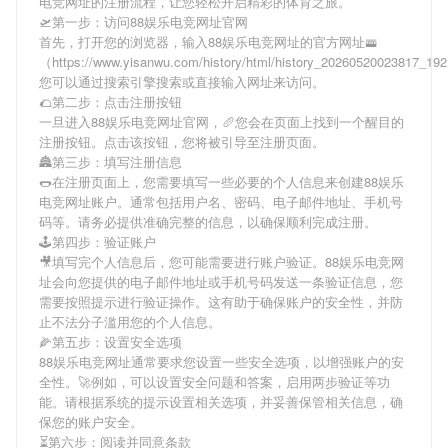
电竞网址
的注册流程，让您轻松开启精彩的体育之旅。
🛫第一步：访问88娱乐电竞网址官网
首先，打开您的浏览器，输入
88娱乐电竞网址
的官方网址🚟
（https://www.yisanwu.com/history/html/history_20260520023817_1
您可以通过搜索引擎搜索或直接输入网址来访问。
🌮第二步：点击注册按钮
一旦进入
88娱乐电竞网址
官网，🥖您会在页面上找到一个醒目的
注册按钮。点击该按钮，您将被引导至注册页面。
🏯第三步：填写注册信息
🌭在注册页面上，您需要填写一些必要的个人信息来创建
88娱乐
电竞网址
账户。通常包括用户名、密码、电子邮件地址、手机号
码等。请务必提供准确完整的信息，以确保顺利完成注册。
🕹第四步：验证账户
🎥填写完个人信息后，您可能需要进行账户验证。
88娱乐电竞网
址
会向您提供的电子邮件地址或手机号码发送一条验证信息，您
需要按照提示进行验证操作。这有助于确保账户的安全性，并防
止不法分子滥用您的个人信息。
🌽第五步：设置安全选项
88娱乐电竞网址
通常要求您设置一些安全选项，以增强账户的安
全性。🚀例如，可以设置安全问题和答案，启用两步验证等功
能。请根据系统的提示设置相关选项，并妥善保管相关信息，确
保您的账户安全。
⏳第六步：阅读并同意条款