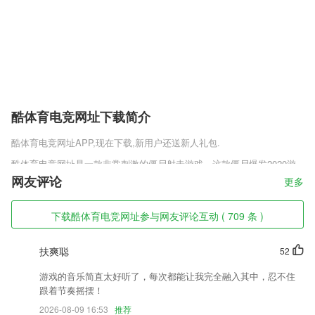
酷体育电竞网址下载简介
酷体育电竞网址
APP,现在下载,新用户还送新人礼包.
酷体育电竞网址是一款非常刺激的僵尸射击游戏，这款僵尸爆发2020游
戏中会给玩家们带来非常刺激的挑战和体验，在这里会给玩家们带来非常
网友评论
更多
刺激的体验，超多的玩法和挑战等待着你，在这里和大量的僵尸进行战斗
吧，消灭所有的僵尸。
下载酷体育电竞网址参与网友评论互动 ( 709 条 )
酷体育电竞网址软件特色
扶爽聪
52
1,还有海量免费题库可以帮助你复习，让你可以更轻松的通过考试，绝对
是你的学习好帮手。
游戏的音乐简直太好听了，每次都能让我完全融入其中，忍不住
2,互动pk，好友对决共同进步；
跟着节奏摇摆！
3,AI能对演奏进行多维度评分，还有问题分析和弹奏指导，需要加强练习
2026-08-09 16:53
推荐