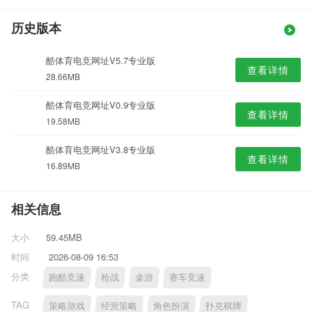
历史版本
酷体育电竞网址V5.7专业版
查看详情
28.66MB
酷体育电竞网址V0.9专业版
查看详情
19.58MB
酷体育电竞网址V3.8专业版
查看详情
16.89MB
相关信息
大小
59.45MB
时间
2026-08-09 16:53
分类
跑酷竞速
枪战
桌游
赛车竞速
TAG
策略游戏
经营策略
角色扮演
扑克棋牌