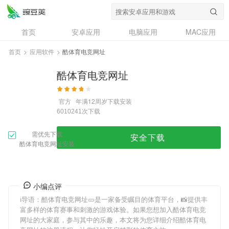
首页
安卓应用
电脑应用
MAC应用
资讯
专题
设计奖
创意应用
首页
>
应用软件
>
酷体育电竞网址
问答
酷体育电竞网址
官方
年满12周岁
下载安装
次下载
6010241
需优先下载
安全下载
酷体育电竞网址安装
小编点评
ℹ导语：
酷体育电竞网址
🥒是一家备受瞩目的体育平台，📸提供丰
富多样的体育赛事和刺激的游戏体验。如果您想加入
酷体育电竞
网址
的大家庭，参与其中的乐趣，本文将为您详细介绍
酷体育电