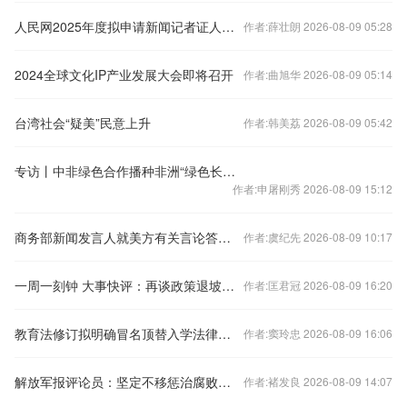
人民网2025年度拟申请新闻记者证人员名单公示
作者:薛壮朗 2026-08-09 05:28
2024全球文化IP产业发展大会即将召开
作者:曲旭华 2026-08-09 05:14
台湾社会“疑美”民意上升
作者:韩美荔 2026-08-09 05:42
专访丨中非绿色合作播种非洲“绿色长城”的未来——访毛里塔尼亚环境部长拉格达夫
作者:申屠刚秀 2026-08-09 15:12
商务部新闻发言人就美方有关言论答记者问
作者:虞纪先 2026-08-09 10:17
一周一刻钟 大事快评：再谈政策退坡；银轮、福达更新
作者:匡君冠 2026-08-09 16:20
教育法修订拟明确冒名顶替入学法律责任
作者:窦玲忠 2026-08-09 16:06
解放军报评论员：坚定不移惩治腐败是党和人民军队有力量的表现
作者:褚发良 2026-08-09 14:07