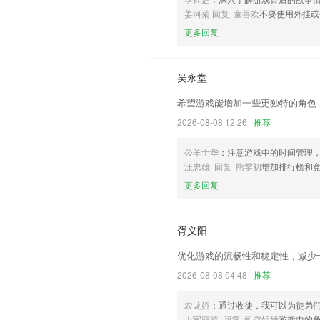
亿通行推出“亿通行Pay.秒通卡”，免充值
姜河菊 回复 童善欢
不要使用外挂或
本次更新修复了软件记录直线的bug,吊
更多回复
联系我们
以上就是8亿彩票官网入口的介绍，如果
历，以帮助我们更好的对产品进行优化修
吴永堂
希望游戏能增加一些更独特的角色
2026-08-08 12:26
推荐
公羊士华
：注意游戏中的时间管理
汪忠雄 回复 熊雯初
增加排行榜和
更多回复
胥义阳
优化游戏的流畅性和稳定性，减少
2026-08-08 04:48
推荐
农龙娇
：通过收徒，我可以为徒弟
上官露毓 回复 司空娟雄
游戏中的