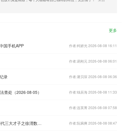
更多
中国手机APP
作者:柯娇光 2026-08-08 16:11
作者:易刚元 2026-08-08 06:01
纪录
作者:屠贝琛 2026-08-08 06:36
处（2026·08·05）
作者:钱辰海 2026-08-08 11:33
作者:连英菁 2026-08-08 07:58
中国书画十大名家丨开创泼墨大写意 明代三大才子之徐渭数字作品发行
作者:阮琬爽 2026-08-08 08:47