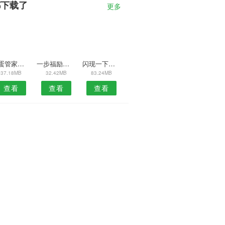
都下载了
更多
蛋蛋管家安卓版
一步福励安卓版
闪现一下安卓版
37.18MB
32.42MB
83.24MB
查看
查看
查看