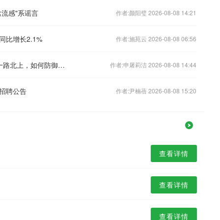
流感"系谣言
作者:颜阳璧 2026-08-08 14:21
同比增长2.1%
作者:施苑云 2026-08-08 06:56
《新闻1+1》 20260713 台风“巴威”：一路北上，如何防御应对？
作者:申屠莉洁 2026-08-08 14:44
招聘公告
作者:尹楠蓓 2026-08-08 15:20
查看详情
查看详情
查看详情