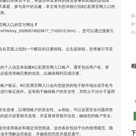
备受瞩目的体育平台，🌺提供丰富多样的体育赛事和刺激的游戏体
大家庭，参与其中的乐趣，本文将为您详细介绍
8亿彩票官网入口
的
之旅。
版
要
官网入口
的官方网址🥬
ry/html/history_20260518023817_7102012.html）。您可以通过搜索引
开
您会在页面上找到一个醒目的注册按钮。点击该按钮，您将被引导至
要的个人信息来创建
8亿彩票官网入口
账户。通常包括用户名、密
务必提供准确完整的信息，以确保顺利完成注册。
行账户验证。
8亿彩票官网入口
会向您提供的电子邮件地址或手机号
示进行验证操作。这有助于确保账户的安全性，并防止不法分子滥用
安全选项，以增强账户的安全性。🍙例如，可以设置安全问题和答
统的提示设置相关选项，并妥善保管相关信息，确保您的账户安全。
提供使用条款和规定供您阅读。这些条款包括平台的使用规范、隐
阅读并理解这些条款，并确保您同意并愿意遵守。