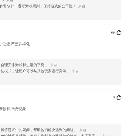
的NFC交通卡，无需打开APP，锁屏过闸。
作弊软件，遵守游戏规则，保持游戏的公平性！
来自
打了一枚程序小哥哥。
您喜欢这款软件，您可以到应用商店进行打分评论，说出您的使用经
改。
56
，让选择更多样化！
，合理安排游戏和生活的平衡。
来自
竞技模式，让用户可以与其他玩家进行竞争。
来自
7
卡顿和掉线现象
们解答游戏中的疑问，帮助他们解决遇到的问题。
来自
角色设计真是精致，每个人物都有自己独特的特点，太厉害了！
来自