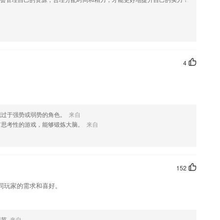
，无论是为了您的工作、学习，还是为了剑桥英语：b2一级证书考试，
平将以一种轻松有趣的方式变得越来越好，获得良好的英语知识
4
户提供更加专业的翻译。
。
化的学习时间，饭后十分钟也能学习两个知识点
神器，自己在家也能轻松学习韩语！
现过于强势或弱势的角色。
来自
库，摆脱传统教学时间、空间的限制。
有思考性的游戏，能够锻炼大脑。
来自
如果您喜欢这款软件，您可以到应用商店进行打分评论，说出您的使用
修改。
152
同玩家的需求和喜好。
情节
来自