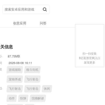
创意应用
问答
相关信息
扫一扫安装
小
87.75MB
8亿彩票官网入口
发现更多
间
2026-08-08 16:11
类
游戏辅助
格斗街机
宠物养成
飞行射击
AG
飞行射击
飞行射击
休闲
动作
惊悚
找物解谜