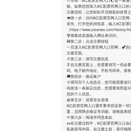
🍅导语：
8亿彩票官网入口
🌔是一家
验。如果您想加入
8亿彩票官网入口
的
注册流程，让您轻松开启精彩的体育
👁第一步：访问8亿彩票官网入口官网
首先，打开您的浏览器，输入
8亿彩票
（https://www.yisanwu.com/histo
擎搜索或直接输入网址来访问。
🚧第二步：点击注册按钮
一旦进入
8亿彩票官网入口
官网，🦖
注册页面。
🍅第三步：填写注册信息
🦑在注册页面上，您需要填写一些必
码、电子邮件地址、手机号码等。请
🚚第四步：验证账户
🌞填写完个人信息后，您可能需要进
码发送一条验证信息，您需要按照提
您的个人信息。
🎪第五步：设置安全选项
8亿彩票官网入口
通常要求您设置一些
案，启用两步验证等功能。请根据系
🌱第六步：阅读并同意条款
🌭在注册过程中，
8亿彩票官网入口
会
私政策等内容。在注册之前，请仔细