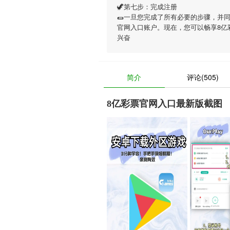
🦖第七步：完成注册
🌯一旦您完成了所有必要的步骤，并
官网入口账户。现在，您可以畅享
8亿
兴奋
简介
评论(505)
8亿彩票官网入口最新版截图