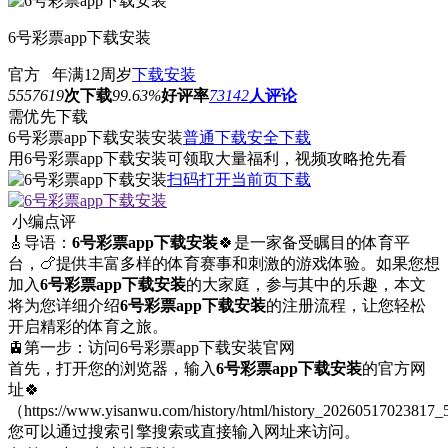
6号彩票app下载安装
官方
年满12周岁
下载安装
5557619
次下载
99.63%
好评率
73142
人评论
需优先下载
6号彩票app下载安装安装
普通下载
安全下载
用6号彩票app下载安装可领取大量福利，视频攻略抢先看
扫码打开当前页下载
小编点评
🎸导语：
6号彩票app下载安装
🍀是一家备受瞩目的体育平
台，🍗提供丰富多样的体育赛事和刺激的游戏体验。如果您想
加入
6号彩票app下载安装
的大家庭，参与其中的乐趣，本文
将为您详细介绍
6号彩票app下载安装
的注册流程，让您轻松
开启精彩的体育之旅。
🚊第一步：访问6号彩票app下载安装官网
首先，打开您的浏览器，输入
6号彩票app下载安装
的官方网
址🍀
（https://www.yisanwu.com/history/html/history_2026051702381
您可以通过搜索引擎搜索或直接输入网址来访问。