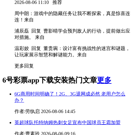
2026-08-06 11:10
推荐
周中朗
：游戏中的隐藏任务让我不断探索，真是惊喜连
连！
来自
浦辰磊 回复 曹影晴
学会预判敌人的行动，提前做出应
对措施。
来自
温彩姣 回复 董贵琬
：设计富有挑战性的迷宫和谜题，
让玩家展示智慧和解谜能力。
来自
更多回复
6号彩票app下载安装热门文章
更多
6G商用时间明确了！2G、3G退网成必然 老用户怎么
办？
作者:劳纨启 2026-08-06 14:45
英超球队托特纳姆热刺女足宣布中国球员王霜加盟
作者:曹素玲 2026-08-06 09:16