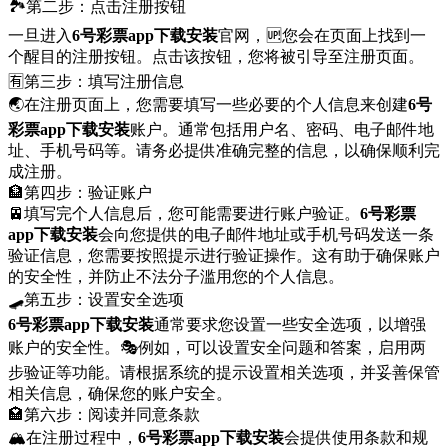
🏞第二步：点击注册按钮
一旦进入
6号彩票app下载安装
官网，🆙您会在页面上找到一
个醒目的注册按钮。点击该按钮，您将被引导至注册页面。
🈶第三步：填写注册信息
🌏在注册页面上，您需要填写一些必要的个人信息来创建
6号
彩票app下载安装
账户。通常包括用户名、密码、电子邮件地
址、手机号码等。请务必提供准确完整的信息，以确保顺利完
成注册。
🏦第四步：验证账户
🚈填写完个人信息后，您可能需要进行账户验证。
6号彩票
app下载安装
会向您提供的电子邮件地址或手机号码发送一条
验证信息，您需要按照提示进行验证操作。这有助于确保账户
的安全性，并防止不法分子滥用您的个人信息。
🛹第五步：设置安全选项
6号彩票app下载安装
通常要求您设置一些安全选项，以增强
账户的安全性。🎭例如，可以设置安全问题和答案，启用两
步验证等功能。请根据系统的提示设置相关选项，并妥善保管
相关信息，确保您的账户安全。
🏩第六步：阅读并同意条款
🏔在注册过程中，
6号彩票app下载安装
会提供使用条款和规