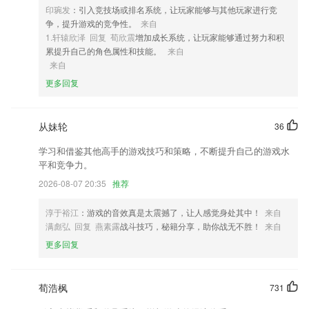
印琬发
：引入竞技场或排名系统，让玩家能够与其他玩家进行竞
4,能够在平台上对用户的账单进行编辑,将账单的详细情况进行详细的记
争，提升游戏的竞争性。
来自
录;
1.轩辕欣泽 回复 荀欣震
增加成长系统，让玩家能够通过努力和积
5,建设中小微企业学法、普法和律师交流、互相提高的平台，并为律师提
累提升自己的角色属性和技能。
来自
供一个互相促进、提高的平台；
来自
6,查看患者健康数据信息，根据健康情况了解方案内容；
更多回复
冰球突破app下载软件优势
从妹轮
36
1.在线即可测试和复习词汇，轻松巩固学习的知识；
2.学习起来更加的方便，不用去担心自己的业余能力不足而没有信心。
学习和借鉴其他高手的游戏技巧和策略，不断提升自己的游戏水
平和竞争力。
3.通过智能跟读单音节、多音节、短文朗读，发音练习四种题型反复理
解、记忆内容，提升学习者普通话的听力、理解力与应用能力
2026-08-07 20:35
推荐
4.能很快的在手机上搜索相关的空教室信息，学生们想要自习就更便利
淳于裕江
：游戏的音效真是太震撼了，让人感觉身处其中！
来自
了。
满彪弘 回复 燕素露
战斗技巧，秘籍分享，助你战无不胜！
来自
5.收录近10年真题+上万道模拟题，并由万国名师进行权威解析，以题带
更多回复
点，帮你巩固所学知识点
6.家有学霸搭载的全新技术，能让老师和学生在上课过程中实现语音、视
频、文字以及多媒体互动，在线1对1和小班课的效果在2265几乎可以做
荀浩枫
731
到跟老师面对面辅导没有差别，家长随时远程旁听、自动记录课堂笔记、