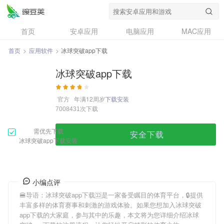
首页
安卓应用
电脑应用
MAC应用
资讯
专题
设计奖
创意应用
首页
>
应用软件
>
冰球突破app下载
问答
冰球突破app下载
官方
年满12周岁
下载安装
次下载
7008431
需优先下载
安全下载
冰球突破app下载安装
小编点评
🍔导语：
冰球突破app下载
🈁是一家备受瞩目的体育平台，🔒提供
丰富多样的体育赛事和刺激的游戏体验。如果您想加入
冰球突破
app下载
的大家庭，参与其中的乐趣，本文将为您详细介绍
冰球