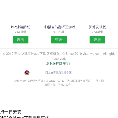
kilo滤镜贴纸
0扫描全能翻译王游戏
算筹安卓版
35.81MB
61.14MB
77.62MB
查看
查看
查看
© 2010 至今 冰球突破app下载 版权所有。© Since 2010 yisanwu.com. All rights
reserved.
版权保护投诉指引
・
网上有害信息举报专区
增值电信业务经营许可证：京B2-201797163
网络出版服务许可证：（署）网
出证（京）字第2799号
扫一扫安装
冰球突破app下载发现更多