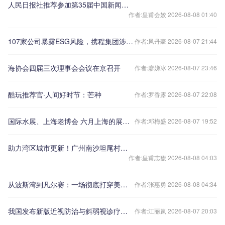
人民日报社推荐参加第35届中国新闻奖新闻漫画初评作品的公示
作者:皇甫会姣 2026-08-08 01:40
107家公司暴露ESG风险，携程集团涉两大垄断行为被罚51.79亿｜善择ESG风险跟踪第148期
作者:凤丹豪 2026-08-07 21:44
海协会四届三次理事会会议在京召开
作者:廖娣冰 2026-08-07 23:46
酷玩推荐官·人间好时节：芒种
作者:罗香露 2026-08-07 22:08
国际水展、上海老博会 六月上海的展会精彩纷呈
作者:邓梅盛 2026-08-07 19:52
助力湾区城市更新！广州南沙坦尾村更新改造项目荣获一等奖
作者:皇甫志馥 2026-08-08 04:03
从波斯湾到凡尔赛：一场彻底打穿美国底牌的战争
作者:张惠勇 2026-08-08 04:34
我国发布新版近视防治与斜弱视诊疗指南
作者:江丽岚 2026-08-07 20:03