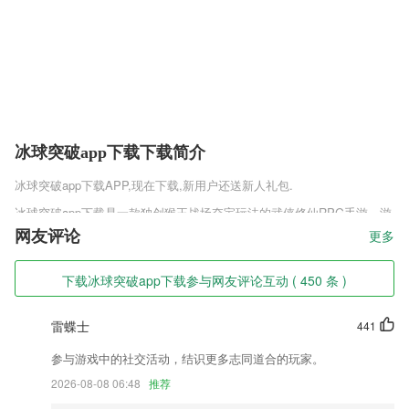
冰球突破app下载下载简介
冰球突破app下载
APP,现在下载,新用户还送新人礼包.
冰球突破app下载是一款独创猴王战场夺宝玩法的武侠修仙RPG手游。游
戏将纯正的玄幻修真元素，完美地融入到武侠题材中，爆发出无限的蓬勃
网友评论
更多
生机。游戏的唯美场景采用次时代高清技术打造，各种江湖快意恩仇故
事，将会精彩地呈现在大家眼前。侠客传苹果手机版试玩音乐非同凡响，
下载冰球突破app下载参与网友评论互动 ( 450 条 )
让人听后飘飘欲仙。
冰球突破app下载软件特色
雷蝶士
441
1,统计计算和回归计算(包括回归绘图仪)
参与游戏中的社交活动，结识更多志同道合的玩家。
2,六款可高级自定义的优质仿真笔刷。
2026-08-08 06:48
推荐
3,练习报告，金湾智校家长端app实时接收，学习情况尽掌握。