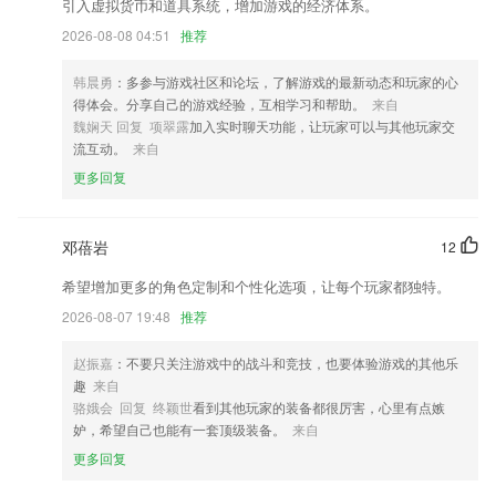
引入虚拟货币和道具系统，增加游戏的经济体系。
智能错题本等功能，进一步提高孩子的学习效果。
2026-08-08 04:51
推荐
冰球突破app下载更新了什么?
修复了些bug
韩晨勇
：多参与游戏社区和论坛，了解游戏的最新动态和玩家的心
得体会。分享自己的游戏经验，互相学习和帮助。
来自
部分页面排版优化
魏娴天 回复 项翠露
加入实时聊天功能，让玩家可以与其他玩家交
新增 其它文件类型分类。
流互动。
来自
更多回复
优化消息推送，提高送达率
质保信息查询
邓蓓岩
12
优化APP性能，提高加载速度；
联系我们
希望增加更多的角色定制和个性化选项，让每个玩家都独特。
以上就是冰球突破app下载的介绍，如果您喜欢这款软件，您可以到应用
2026-08-07 19:48
推荐
商店进行打分评论，说出您的使用经历，以帮助我们更好的对产品进行优
化修改。
赵振嘉
：不要只关注游戏中的战斗和竞技，也要体验游戏的其他乐
趣
来自
骆娥会 回复 终颖世
看到其他玩家的装备都很厉害，心里有点嫉
妒，希望自己也能有一套顶级装备。
来自
更多回复