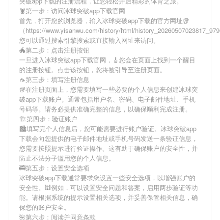
突破app下载
的注册流程，让您轻松开启精彩的体育之旅。
🦞第一步：访问冰球突破app下载官网
首先，打开您的浏览器，输入
冰球突破app下载
的官方网址🥡
（https://www.yisanwu.com/history/html/history_20260507023817_9
您可以通过搜索引擎搜索或直接输入网址来访问。
🐲第二步：点击注册按钮
一旦进入
冰球突破app下载
官网，🎸您会在页面上找到一个醒目
的注册按钮。点击该按钮，您将被引导至注册页面。
🦟第三步：填写注册信息
🥡在注册页面上，您需要填写一些必要的个人信息来创建
冰球突
破app下载
账户。通常包括用户名、密码、电子邮件地址、手机
号码等。请务必提供准确完整的信息，以确保顺利完成注册。
🏗第四步：验证账户
🏙填写完个人信息后，您可能需要进行账户验证。
冰球突破app
下载
会向您提供的电子邮件地址或手机号码发送一条验证信息，
您需要按照提示进行验证操作。这有助于确保账户的安全性，并
防止不法分子滥用您的个人信息。
🚎第五步：设置安全选项
冰球突破app下载
通常要求您设置一些安全选项，以增强账户的
安全性。🕍例如，可以设置安全问题和答案，启用两步验证等功
能。请根据系统的提示设置相关选项，并妥善保管相关信息，确
保您的账户安全。
🌺第六步：阅读并同意条款