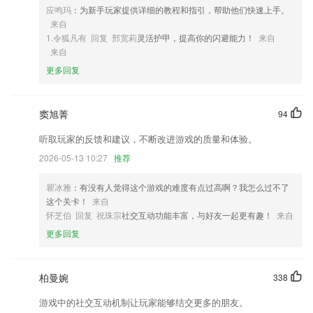
4,※追书必备阅读神器，免费小说大全，人气手机阅读追书神器，汇聚海
应鸣玛
：为新手玩家提供详细的教程和指引，帮助他们快速上手。
量精品出版图书，功能体验全面升级。
来自
5,设置标签,非常方便,想到什么打开就写,没有多余的步骤,写日记不再是
1.令狐凡有 回复 邢宽莉
灵活护甲，提高你的闪避能力！
来自
一件麻烦的事
来自
6,【全真模拟】真实还原考试体验，身经百战考试不愁
更多回复
大发官方网页入口软件优势
窦旭菁
94
1.损伤、疾病和病理的描述
2.提供中级经济师考试模拟测试
听取玩家的反馈和建议，不断改进游戏的质量和体验。
3.能很快的在手机上搜索相关的空教室信息，学生们想要自习就更便利
2026-05-13 10:27
推荐
了。
瞿冰雅
：有没有人觉得这个游戏的难度有点过高啊？我怎么过不了
4.授课外教均来自北美，纯正发音输入，让孩子发音更接近英语母语国
这个关卡！
来自
家;
怀芝伯 回复 祝珠宗
社交互动功能丰富，与好友一起更有趣！
来自
5.大量的选择题，上面的题库非常的丰富，从科目一到科目四都有涉及。
更多回复
6.完美模拟阳光高考平台的志愿填报流程
大发官方网页入口更新了什么?
柏曼婉
338
新闻一键转帖，第一时间针对热议事件立贴盖楼；
游戏中的社交互动机制让玩家能够结交更多的朋友。