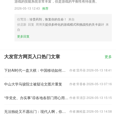
游戏的技能系统非常丰富，但是游戏的平衡性有待改善。
2026-05-13 12:43
推荐
任莺浩
：珍贵药剂，恢复你的生命！
来自
伏启新 回复 周博美
提供多样化的游戏模式和挑战性的关卡设计
来
自
更多回复
大发官方网页入口热门文章
更多
下好AI时代一盘大棋：中国移动如何打造“智能新空间”
作者:雷丹蓓 2026-05-13 18:41
中山大学马骏院士被疑论文图片重复
作者:常香春 2026-05-13 07:16
“学党史、办实事”④各地各部门用心用情走好“网上群众路线”
作者:常清莎 2026-05-13 15:15
无法独处又不愿出门：现代人啊，你到底要如何安放你的生活
作者:阙裕荔 2026-05-13 14:58