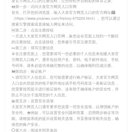
发官方网页入口
的注册流程，让您轻松开启精彩的体育之旅。
🍩第一步：访问大发官方网页入口官网
首先，打开您的浏览器，输入
大发官方网页入口
的官方网址🏙
（https://www.yisanwu.com/history/470224.html）。您可以通过
搜索引擎搜索或直接输入网址来访问。
🆗第二步：点击注册按钮
一旦进入
大发官方网页入口
官网，🎤您会在页面上找到一个醒目
的注册按钮。点击该按钮，您将被引导至注册页面。
🥜第三步：填写注册信息
🥫在注册页面上，您需要填写一些必要的个人信息来创建
大发官
方网页入口
账户。通常包括用户名、密码、电子邮件地址、手机
号码等。请务必提供准确完整的信息，以确保顺利完成注册。
🚂第四步：验证账户
🍡填写完个人信息后，您可能需要进行账户验证。
大发官方网页
入口
会向您提供的电子邮件地址或手机号码发送一条验证信息，
您需要按照提示进行验证操作。这有助于确保账户的安全性，并
防止不法分子滥用您的个人信息。
🚁第五步：设置安全选项
大发官方网页入口
通常要求您设置一些安全选项，以增强账户的
安全性。🧁例如，可以设置安全问题和答案，启用两步验证等功
能。请根据系统的提示设置相关选项，并妥善保管相关信息，确
保您的账户安全。
💮第六步：阅读并同意条款