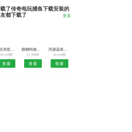
下载了传奇电玩捕鱼下载安装的
朋友都下载了
更多
移联浏览器安卓版
模糊特效安卓版
洱源温泉网安卓版
50.24MB
37.90MB
80.24MB
查看
查看
查看