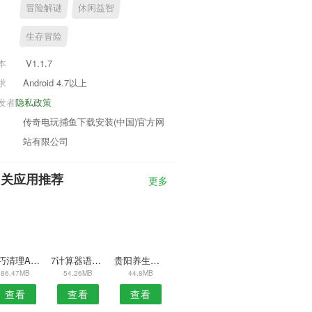
冒险解谜
休闲益智
生存冒险
本
V1.1.7
求
Android 4.7以上
发者
隐私政策
传奇电玩捕鱼下载安装(中国)官方网
站有限公司
相关应用推荐
更多
轻巧清理APP
7计算器语音播APP
贵阳养生安卓版
86.47MB
54.26MB
44.8MB
查看
查看
查看