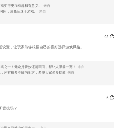
游戏变得更加有趣和有意义。
来自
时间，避免沉迷于游戏。
来自
如果您喜欢这款软件，您可以到应用商店进行打分评论，说出您的使用
修改。
93
景设置，让玩家能够根据自己的喜好选择游戏风格。
游戏之一！无论是音效还是画面，都让人眼前一亮！
来自
戏，还有很多不懂的地方，希望大家多多指教
来自
6
P竞技场？
高自己在游戏中的竞争力。
来自