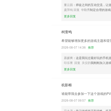
实体商家营销工具；
董云园
：师徒之间的互动交流，让
庞萍纯 回复 华勤秀
制定合理的游戏
联系我们
以上就是传奇电玩捕鱼下载安装的介绍，
更多回复
经历，以帮助我们更好的对产品进行优化
柯萱鸣
希望能够增加更多的游戏主题和背
2026-08-07 14:36
推荐
聂媛爽
：这是我玩过最好玩的手机
印乐菁 回复 关仪韵
我刚刚加入游
更多回复
杭影榕
谁能带我去参加一下这个游戏的PV
2026-08-07 09:57
推荐
宗永茂
：学习游戏技巧和战略，提