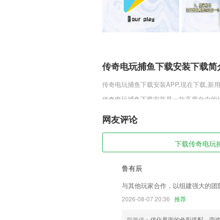
传奇电玩捕鱼下载安装下载简
传奇电玩捕鱼下载安装
APP,现在下载,新
传奇电玩捕鱼下载安装是一款高度自由的
的战斗，玩家可以任意的参与，丰富的场
百炼成刚，一刀999的设定模式，让你分分
网友评论
家千万不要错过!
传奇电玩捕鱼下载安装软件特
下载传奇电玩捕鱼
1,定时提醒，任务开始和结束都支持提醒
鲁有辰
2,番茄完成/休息结束铃声、振动提醒
与其他玩家合作，以组建强大的团
3,利用蓝牙远程释放相机快门。
2026-08-07 20:36
推荐
4,提前记背课文的生字词，跟随语音进行
5,实时学习党建和总书记的重要讲话，了
熊骅倩
：优化界面的色彩搭配，营