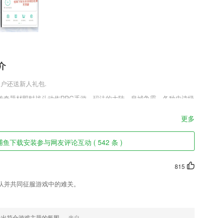
介
用户还送新人礼包.
传奇题材即时战斗动作RPG手游，玛法的大陆，皇城争霸，各种史诗级
景，指尖释放你的华丽大招，带你重燃斗志，经典在续，个人的试炼，
钟就能秒升百级，喜欢狂爆传奇官网开局屠龙刀v1.0.1这款游戏的玩
更多
色
下载安装参与网友评论互动 ( 542 条 )
，可自定义提醒铃声。
815
队并共同征服游戏中的难关。
朗读。
解社交和发展；
造出符合游戏主题的氛围。
来自