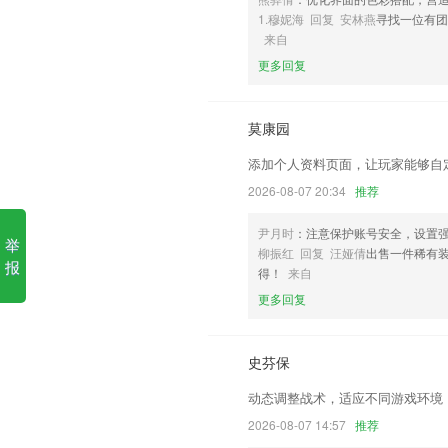
1.穆妮海 回复 安林燕
寻找一位有
6,营业额数据可自动统计,用户可随时查看
来自
传奇电玩捕鱼下载安装软件优
更多回复
1.点击语音，立即就可以完成汉字语音的
2.同时2265提供文件的免费加密服务
莫康园
3.金属活动表
添加个人资料页面，让玩家能够自
4.线上就可以答题，可以以利用软件发布
2026-08-07 20:34
推荐
5.提供从早上6: 00到晚上12: 00的
尹月时
：注意保护账号安全，设置
举
6.·通过可爱的画面，各种动物园的动物
柳振红 回复 汪娅倩
出售一件稀有
报
得！
来自
传奇电玩捕鱼下载安装更新了
更多回复
优化进销存功能模块
新增公告和消息功能
史芬保
增加微信数据备份恢复
动态调整战术，适应不同游戏环境
增加宇能的磁力计
2026-08-07 14:57
推荐
新增里程碑视图；