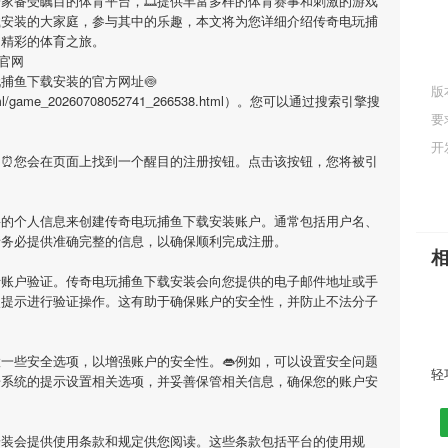
一家备受瞩目的体育平台，🎞提供丰富多样的体育赛事和刺激的游戏
载安装
的大家庭，参与其中的乐趣，本文将为您详细介绍
传奇电玩捕
启精彩的体育之旅。
官网
玩捕鱼下载安装
的官方网址🍥
版
e/html/game_20260708052741_266538.html）。您可以通过搜索引擎搜
要
开
，⏰您会在页面上找到一个醒目的注册按钮。点击该按钮，您将被引
要的个人信息来创建
传奇电玩捕鱼下载安装
账户。通常包括用户名、
请务必提供准确完整的信息，以确保顺利完成注册。
行账户验证。
传奇电玩捕鱼下载安装
会向您提供的电子邮件地址或手
照提示进行验证操作。这有助于确保账户的安全性，并防止不法分子
一些安全选项，以增强账户的安全性。👄例如，可以设置安全问题
据系统的提示设置相关选项，并妥善保管相关信息，确保您的账户安
安装
会提供使用条款和规定供您阅读。这些条款包括平台的使用规