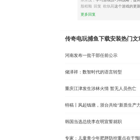
殷程顺 回复 欧纨苑
这个游戏的更
更多回复
传奇电玩捕鱼下载安装热门文
河南发布一批干部任前公示
储泽祥：数智时代的语言转型
重庆江津发生涉林火情 暂无人员伤亡
特稿丨风起钱塘，浙台共绘“新质生产力
韩国当选总统李在明宣誓就职
专家：儿童青少年肥胖防控重点在于预