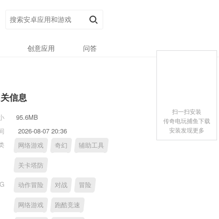
创意应用
问答
相关信息
扫一扫安装
小
95.6MB
传奇电玩捕鱼下载
安装发现更多
间
2026-08-07 20:36
类
网络游戏
奇幻
辅助工具
关卡塔防
AG
动作冒险
对战
冒险
网络游戏
跑酷竞速