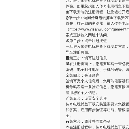
🌜导语：
传奇电玩捕鱼下载安装
🍼是
体验。如果您想加入
传奇电玩捕鱼下
鱼下载安装
的注册流程，让您轻松开
⌚️第一步：访问传奇电玩捕鱼下载安装
首先，打开您的浏览器，输入
传奇电
（https://www.yisanwu.com/gam
索或直接输入网址来访问。
🍝第二步：点击注册按钮
一旦进入
传奇电玩捕鱼下载安装
官网
导至注册页面。
🅿第三步：填写注册信息
🕍在注册页面上，您需要填写一些必
密码、电子邮件地址、手机号码等。
🕞第四步：验证账户
💒填写完个人信息后，您可能需要进
机号码发送一条验证信息，您需要按
滥用您的个人信息。
📏第五步：设置安全选项
传奇电玩捕鱼下载安装
通常要求您设置
和答案，启用两步验证等功能。请根
全。
🛵第六步：阅读并同意条款
🍅在注册过程中，
传奇电玩捕鱼下载