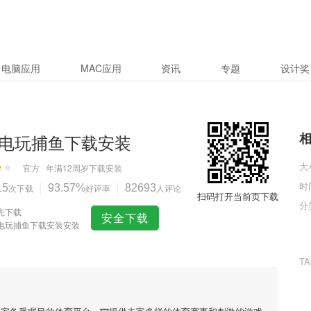
电脑应用
MAC应用
资讯
专题
设计奖
电玩捕鱼下载安装
大
官方
年满12周岁
下载安装
时
15
次下载
93.57%
好评率
82693
人评论
扫码打开当前页下载
分
先下载
安全下载
电玩捕鱼下载安装安装
T