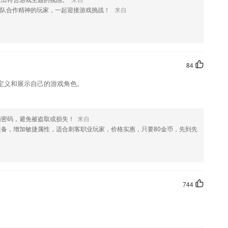
团队合作精神的玩家，一起迎接游戏挑战！
来自
,了解营业额详情;
势
提示；
84
定义和展示自己的游戏角色。
课后作业。
不间断课程，让您自由选择上课时间。
强密码，避免被盗取或损失！
来自
，让宝宝在游戏中。
装备，增加敏捷属性，适合刺客职业玩家，价格实惠，只要80金币，先到先
什么?
744