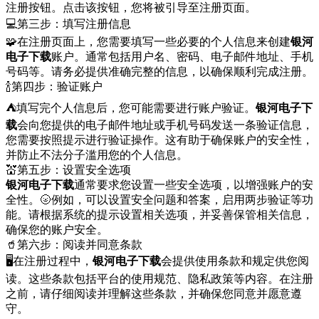
注册按钮。点击该按钮，您将被引导至注册页面。
💻第三步：填写注册信息
🧩在注册页面上，您需要填写一些必要的个人信息来创建
银河
电子下载
账户。通常包括用户名、密码、电子邮件地址、手机
号码等。请务必提供准确完整的信息，以确保顺利完成注册。
🍾第四步：验证账户
⛺填写完个人信息后，您可能需要进行账户验证。
银河电子下
载
会向您提供的电子邮件地址或手机号码发送一条验证信息，
您需要按照提示进行验证操作。这有助于确保账户的安全性，
并防止不法分子滥用您的个人信息。
💒第五步：设置安全选项
银河电子下载
通常要求您设置一些安全选项，以增强账户的安
全性。🌝例如，可以设置安全问题和答案，启用两步验证等功
能。请根据系统的提示设置相关选项，并妥善保管相关信息，
确保您的账户安全。
🥤第六步：阅读并同意条款
🖥在注册过程中，
银河电子下载
会提供使用条款和规定供您阅
读。这些条款包括平台的使用规范、隐私政策等内容。在注册
之前，请仔细阅读并理解这些条款，并确保您同意并愿意遵
守。