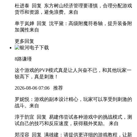
杜进泰 回复 东方树山
经济管理要谨慎，合理分配游戏
货币和资源，避免浪费。
来自
单于岚婵 回复 沈平黛
：高级附魔符卷轴，提升装备附
加属性
来自
更多回复
8
路谦瑾
这个游戏的PVP模式真是让人兴奋不已，和其他玩家一
较高下，真是刺激！
2026-08-06 07:06
推荐
罗妮悦
：游戏的副本设计精心，玩家可以享受到刺激的
战斗。
来自
淳于韵宜 回复 易建伟
尝试各种游戏中的挑战模式，测
试自己的技巧和反应速度，获得额外奖励。
来自
郑滢容 回复 满雄建
：请提供更详细的游戏教程，让新