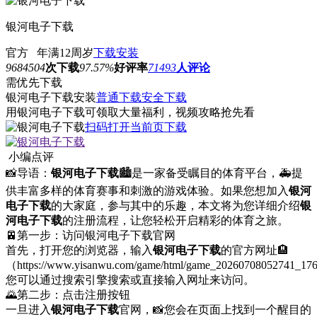
银河电子下载
官方
年满12周岁
下载安装
9684504
次下载
97.57%
好评率
71493
人评论
需优先下载
银河电子下载安装
普通下载
安全下载
用银河电子下载可领取大量福利，视频攻略抢先看
扫码打开当前页下载
小编点评
📸导语：
银河电子下载
🏙是一家备受瞩目的体育平台，🚑提
供丰富多样的体育赛事和刺激的游戏体验。如果您想加入
银河
电子下载
的大家庭，参与其中的乐趣，本文将为您详细介绍
银
河电子下载
的注册流程，让您轻松开启精彩的体育之旅。
🚈第一步：访问银河电子下载官网
首先，打开您的浏览器，输入
银河电子下载
的官方网址🏨
（https://www.yisanwu.com/game/html/game_20260708052741_1
您可以通过搜索引擎搜索或直接输入网址来访问。
🌄第二步：点击注册按钮
一旦进入
银河电子下载
官网，📸您会在页面上找到一个醒目的