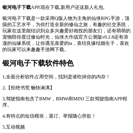
银河电子下载
APP,现在下载,新用户还送新人礼包.
银河电子下载是一款采用Q版人物为主角的仙侠RPG手游，顶
级的工艺水平，为你打造全新的修仙之旅，有趣的社交系统，
玩家在这里能结识到众多兴趣爱好相投的朋友们，还有萌萌的
宠物陪你度过修仙时光，仙侠大作战官方公测版v0.2.8还有浪
漫的仙缘系统，让你遇见喜爱的ta，喜结良缘结婚生子，喜欢
的玩家可以来趣趣手游网下载。
银河电子下载软件特色
1,全面分析软件占用空间，找到是谁吃掉你的内存！
2,【拒绝书荒 畅快淋漓】
3,驾驶指南包含了BMW，BMWi和MINI 三款驾驶指南APP程
序。
4,有特点的短信模块，退订、举报随心所欲！
5,互动视频