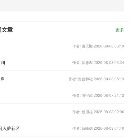
门文章
更多
作者: 曲天顺 2026-08-08 06:19
福利
作者: 颜忠彪 2026-08-08 03:34
开启
作者: 澹台和程 2026-08-08 05:13
作者: 向宇斌 2026-08-07 21:12
作者: 穆朋桂 2026-08-08 02:06
日入驻新区
作者: 吕峰媚 2026-08-08 04:40