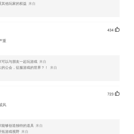
重其他玩家的权益
来自
434
严重
家可以与朋友一起玩游戏
来自
大的公会，征服游戏的世界？！
来自
723
威风
家能够创造独特的道具
来自
开拓游戏视野
来自