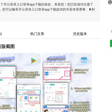
了开云登录入口登录app下载的条款，恭喜您！您已经成功注册了
在，您可以畅享开云登录入口登录app下载提供的丰富体育赛事、❥刺
)
热门文章
历史版本
新版截图