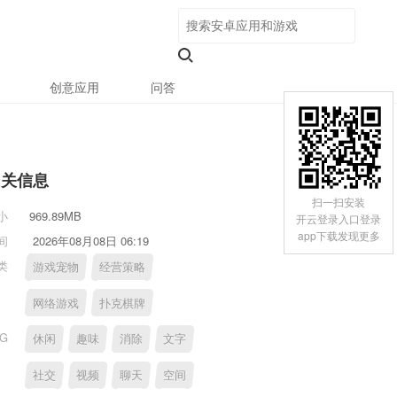
创意应用
问答
相关信息
扫一扫安装
小
969.89MB
开云登录入口登录
app下载发现更多
间
2026年08月08日 06:19
类
游戏宠物
经营策略
网络游戏
扑克棋牌
AG
休闲
趣味
消除
文字
社交
视频
聊天
空间