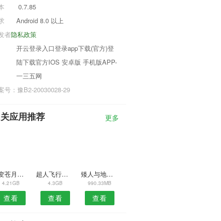
本
0.7.85
求
Android 8.0 以上
发者
隐私政策
开云登录入口登录app下载(官方)登
陆下载官方IOS 安卓版 手机版APP-
一三五网
号：豫B2-20030028-29
相关应用推荐
更多
超变苍月传说
超人飞行模拟器
矮人与地城游戏
4.21GB
4.3GB
990.33MB
查看
查看
查看