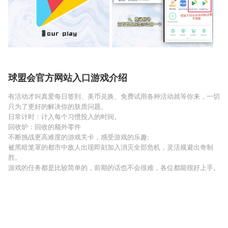
球盟会官方网站入口游戏介绍
有活动才叫真爱每日签到、美币兑换、免费试用各种活动就等你来，一切
只为了更好的解决你的肤质问题。
日常计时：计入每个习惯投入的时间。
回收炉：回收的额外零件
不断挑战更高难度的游戏关卡，感受游戏的乐趣;
被黑暗笼罩的都市中敌人出现即刻加入消灭全部危机，灵活规避出奇制
胜。
游戏的任务都是比较简单的，前期的话也不会很难，各位都能很好上手。