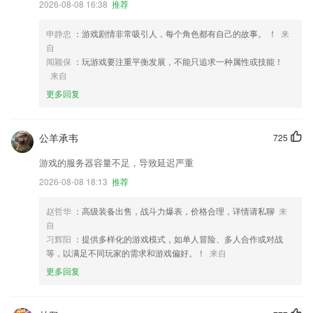
2026-08-08 16:38
推荐
申静忠
：游戏剧情非常吸引人，每个角色都有自己的故事。 ！
来
自
闻颖保
：玩游戏要注重平衡发展，不能只追求一种属性或技能！
来自
更多回复
公羊承韦
725
游戏的服务器容量不足，导致延迟严重
2026-08-08 18:13
推荐
赵哲华
：高级装备出售，战斗力爆表，价格合理，详情请私聊
来
自
习辉阳
：提供多样化的游戏模式，如单人冒险、多人合作或对战
等，以满足不同玩家的需求和游戏偏好。！
来自
更多回复