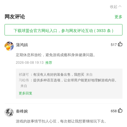
收起
网友评论
更多
下载球盟会官方网站入口，参与网友评论互动 ( 3933 条 )
蒲鸿娟
517
定期休息和放松，避免游戏成瘾和身体健康问题。
2026-08-08 19:13
推荐
祁谦可
：有没有人有好的装备出售，我想买
来自
习松伟
：提供多种语言选项，让全球用户能更好地理解游戏内容。
来自
更多回复
秦峰婉
658
游戏的故事情节扣人心弦，每次都让我想要继续玩下去。