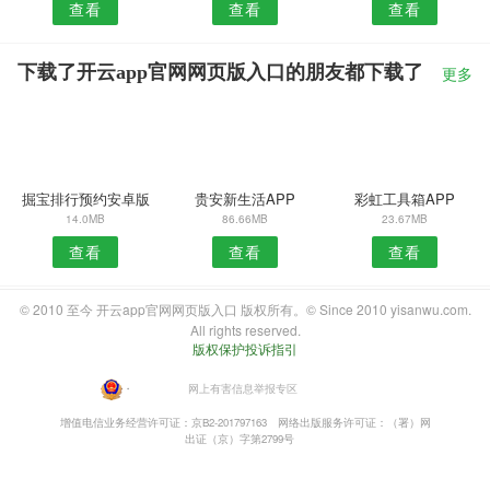
查看
查看
查看
下载了开云app官网网页版入口的朋友都下载了
更多
掘宝排行预约安卓版
贵安新生活APP
彩虹工具箱APP
14.0MB
86.66MB
23.67MB
查看
查看
查看
© 2010 至今 开云app官网网页版入口 版权所有。© Since 2010 yisanwu.com.
All rights reserved.
版权保护投诉指引
・
网上有害信息举报专区
增值电信业务经营许可证：京B2-201797163
网络出版服务许可证：（署）网
出证（京）字第2799号