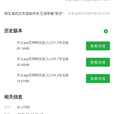
湖北省武汉市原副市长王清华被“双开”
作者:翁和河 2026-08-08 02:20
历史版本
开云app官网网页版入口V1.5专业版
查看详情
85.18MB
开云app官网网页版入口V5.7专业版
查看详情
42.46MB
开云app官网网页版入口V4.2专业版
查看详情
16.61MB
相关信息
大小
50.37MB