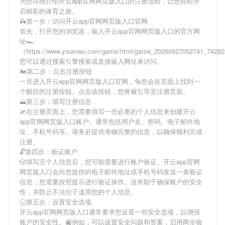
为您详细介绍
开云app官网网页版入口
的注册流程，让您轻松开
启精彩的体育之旅。
🛵第一步：访问开云app官网网页版入口官网
首先，打开您的浏览器，输入
开云app官网网页版入口
的官方网
址🏎
（https://www.yisanwu.com/game/html/game_20260627052741_7428
您可以通过搜索引擎搜索或直接输入网址来访问。
🏍第二步：点击注册按钮
一旦进入
开云app官网网页版入口
官网，🥯您会在页面上找到一
个醒目的注册按钮。点击该按钮，您将被引导至注册页面。
🗻第三步：填写注册信息
🛫在注册页面上，您需要填写一些必要的个人信息来创建
开云
app官网网页版入口
账户。通常包括用户名、密码、电子邮件地
址、手机号码等。请务必提供准确完整的信息，以确保顺利完成
注册。
🔓第四步：验证账户
🎲填写完个人信息后，您可能需要进行账户验证。
开云app官网
网页版入口
会向您提供的电子邮件地址或手机号码发送一条验证
信息，您需要按照提示进行验证操作。这有助于确保账户的安全
性，并防止不法分子滥用您的个人信息。
🕡第五步：设置安全选项
开云app官网网页版入口
通常要求您设置一些安全选项，以增强
账户的安全性。🚉例如，可以设置安全问题和答案，启用两步验