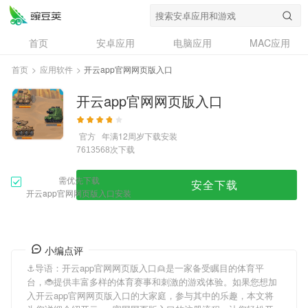
首页
安卓应用
电脑应用
MAC应用
资讯
专题
设计奖
创意应用
首页
>
应用软件
>
开云app官网网页版入口
问答
开云app官网网页版入口
官方
年满12周岁
下载安装
次下载
7613568
需优先下载
安全下载
开云app官网网页版入口安装
小编点评
⚓️导语：
开云app官网网页版入口
👱是一家备受瞩目的体育平
台，🐞提供丰富多样的体育赛事和刺激的游戏体验。如果您想加
入
开云app官网网页版入口
的大家庭，参与其中的乐趣，本文将