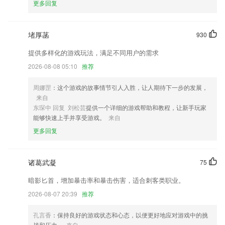
更多回复
4.·依托科技产品和学习工具，提供多品种专业化的培训课程。
5.题目记录非常的清楚，迅速获取学习的记录；
堵厚菡
930
6.热线电话：在线为你解答各种政策知识，让你轻松了解情况。
提供多样化的游戏玩法，满足不同用户的需求
开云app官网网页版入口更新了什么?
2026-08-08 05:10
推荐
组织中员工设置重新给业务员设置密码后，app端会重新登录
周娜罡
：这个游戏的故事情节引人入胜，让人期待下一步的发展，
定位稳定性和精准度优化
来自
支持小程序与app同时登陆。
东琛中 回复 刘松芸
提供一个详细的游戏帮助和教程，让新手玩家
能够快速上手并享受游戏。
来自
蓝牙钥匙连接状态通知
更多回复
细节优化,系统优化
支持设备离线的门店巡店
诸葛武凝
75
联系我们
以上就是开云app官网网页版入口的介绍，如果您喜欢这款软件，您可以
暗影匕首，增加暴击率和暴击伤害，适合刺客类职业。
到应用商店进行打分评论，说出您的使用经历，以帮助我们更好的对产品
2026-08-07 20:39
推荐
进行优化修改。
孔言香
：保持良好的游戏状态和心态，以便更好地应对游戏中的挑
战和压力。
来自