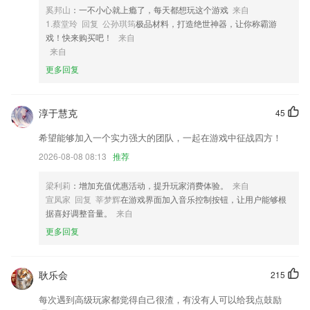
4,典型题目由名师视频讲解，学得更轻松。
奚邦山
：一不小心就上瘾了，每天都想玩这个游戏
来自
5,【新建文档】支持创建文字、表格、表单、演示等多种云文档，文档内
1.蔡堂玲 回复 公孙琪筠
极品材料，打造绝世神器，让你称霸游
容随写随存。
戏！快来购买吧！
来自
来自
6,万年历查询，节日调休，提前知晓。
更多回复
千亿体育登录软件优势
1.针对考点收集历年真题，快速掌握历年考试重要考点
淳于慧克
45
2.最快最新第一手考试讯息全掌握，考试后提前放出完整答案，提前预知
各大学校录取分数线。
希望能够加入一个实力强大的团队，一起在游戏中征战四方！
3.软件小巧，只为最快的把答案给你。
2026-08-08 08:13
推荐
4.不论你是初中、高中还是大学生都可以通过它提高自己的学习成绩；
梁利莉
：增加充值优惠活动，提升玩家消费体验。
来自
5.高仿真模拟考试界面，严格按照《普通话水平测试（PSC）大纲》，涵
宣凤家 回复 莘梦辉
在游戏界面加入音乐控制按钮，让用户能够根
盖普通话考试全题型，并可进行无限次的普通话测试。
据喜好调整音量。
来自
更多回复
6.最完整的知识可以被更好的了解，在线学习不同的知识会非常高效
千亿体育登录更新了什么?
耿乐会
215
新增家庭值机功能
商圈和部分功能优化；
每次遇到高级玩家都觉得自己很渣，有没有人可以给我点鼓励