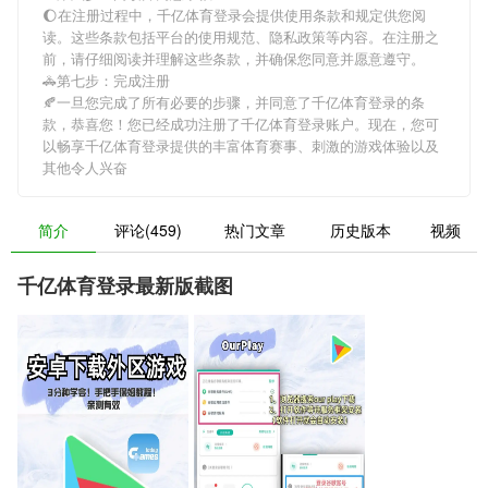
🌔在注册过程中，
千亿体育登录
会提供使用条款和规定供您阅
读。这些条款包括平台的使用规范、隐私政策等内容。在注册之
前，请仔细阅读并理解这些条款，并确保您同意并愿意遵守。
🚓第七步：完成注册
🍂一旦您完成了所有必要的步骤，并同意了
千亿体育登录
的条
款，恭喜您！您已经成功注册了千亿体育登录账户。现在，您可
以畅享
千亿体育登录
提供的丰富体育赛事、刺激的游戏体验以及
其他令人兴奋
简介
评论(459)
热门文章
历史版本
视频
千亿体育登录最新版截图