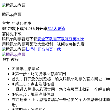
腾讯qq彩票
官方
年满16周岁
80170
次下载
91.91%
好评率
792
人评论
需优先下载
腾讯qq彩票
普通下载
安全下载
需下载豌豆荚APP
用腾讯qq彩票可领取大量福利，视频攻略抢先看
扫码打开当前页下载
软件教程
🌌腾讯qq彩票🌌
❥第一步：访问腾讯qq彩票官网
首先，打开您的浏览器，输入腾讯qq彩票的官方网址（https://www
❥第二步：点击注册按钮
一旦进入腾讯qq彩票官网，您会在页面上找到一个醒目
❥第三步：填写注册信息
在注册页面上，您需要填写一些必要的个人信息来创建腾
册。
❥第四步：验证账户