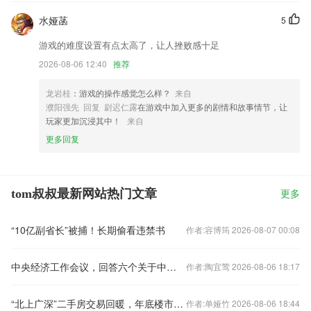
水娅菡
5
游戏的难度设置有点太高了，让人挫败感十足
2026-08-06 12:40
推荐
龙岩桂
：游戏的操作感觉怎么样？
来自
濮阳强先 回复 尉迟仁露
在游戏中加入更多的剧情和故事情节，让
玩家更加沉浸其中！
来自
更多回复
tom叔叔最新网站热门文章
更多
“10亿副省长”被捕！长期偷看违禁书
作者:容博筠 2026-08-07 00:08
中央经济工作会议，回答六个关于中国经济的重要问题
作者:陶宜莺 2026-08-06 18:17
“北上广深”二手房交易回暖，年底楼市怎样看？
作者:单娅竹 2026-08-06 18:44