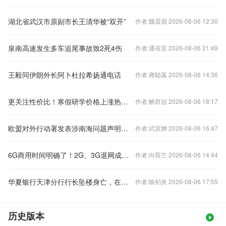
湖北省武汉市原副市长王清华被“双开”
作者:魏震眉 2026-08-06 12:30
泉南高速发生多车追尾事故致2死4伤
作者:通蓓宜 2026-08-06 21:49
王毅同伊朗外长阿卜杜拉希扬通电话
作者:雍聪菡 2026-08-06 14:36
更关注性价比！寒假研学价格上涨热度下降
作者:解群冠 2026-08-06 18:17
欧盟对外行动署发表涉南海问题声明，中国驻欧盟使团驳斥
作者:武宜婵 2026-08-06 16:47
6G商用时间明确了！2G、3G退网成必然 老用户怎么办？
作者:向荷兰 2026-08-06 14:44
华夏银行天津分行行长坠楼身亡，在任刚满三年
作者:喻初炎 2026-08-06 17:55
历史版本