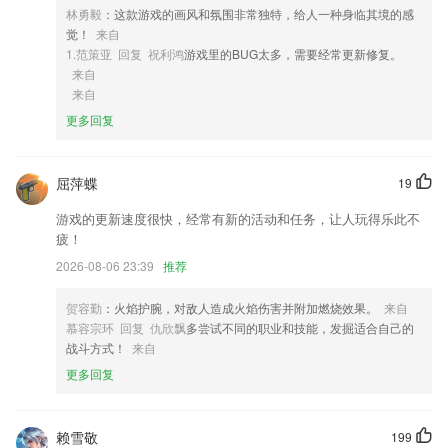
林勇毅
：这款游戏的画风和氛围非常独特，给人一种身临其境的感
4,搜索课本名即可找到课本对应的学习资料，资料都是按照课本的章节整
觉！
来自
理的需要哪个章节就点哪个章节，无需繁琐的寻找节约时间。
1.范策亚 回复 祝利鸿
游戏里的BUG太多，需要经常更新修复。
5,提供了丰富的考研资讯，考研试题资源，能免费咨询考研疑问；
来自
来自
6,全面的学习内容
更多回复
tom叔叔最新网站软件优势
1.钢琴指法中突出、强化指法教学，不但可以提高学习者指法运用的合理
屈萍蝶
19
性，还可以锻炼其手指变换的灵活度，提高手指和手臂配合的密切度，使
演奏更加有条不紊、收放自如。
游戏的更新速度很快，经常有新的活动和任务，让人玩得乐此不
2.驾考题库更新快，全国题库和地方题库紧扣驾照考试考点
疲！
3.【3】书写绘画很强大，边听边写做练习。书写笔迹自动保留，体验如
2026-08-06 23:39
推荐
纸质课本。
贺容勤
：火焰护腕，对敌人造成火焰伤害并附加燃烧效果。
来自
4.学为用，学关键知识，用关键知识避免枯燥散乱、堆砌的理论学习化繁
慕容宗环 回复 仇欣飘
多尝试不同的职业和技能，发掘适合自己的
为简，深入浅出，快乐吸收高效落地，易学实用
战斗方式！
来自
5.多次朗读同一篇或同样难度文章得分要稳定
更多回复
6.通过家校互动平台，老师可进行线布置作业，家长可上网查看作业信息
及反馈学生作业情况，可实现有效监控中、小学生的作业行为，减负增
效、提高老师工作效率。
赖雪敬
199