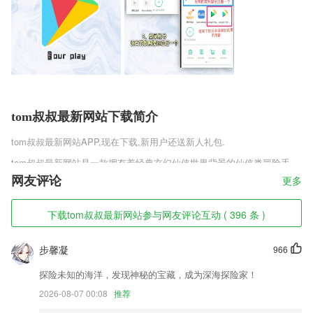
tom叔叔最新网站下载简介
tom叔叔最新网站
APP,现在下载,新用户还送新人礼包.
tom叔叔最新网站是一款拥有着经典玄幻仙侠世界背景的仙侠类冒险手
游。游戏中拥有着及高自由度的玩法，让你能够更快的升级变强，开展属
网友评论
更多
于自己的冒险。游戏还拥有着超多副本让你挑战，更有丰厚的奖励让你能
够得以快速的升级变强，让战斗变得更加高效。
下载tom叔叔最新网站参与网友评论互动 ( 396 条 )
tom叔叔最新网站软件特色
步馨凝
966
1,能够通过它关注井研动态，足不出户也能对井研热点了如指掌;
2,【分享】用文字、图片及视频，满怀自豪地表达2265用户精彩的出行体
探险未知的海洋，发现神秘的宝藏，成为深海探险家！
验及心得体会
2026-08-07 00:08
推荐
3,答疑互动