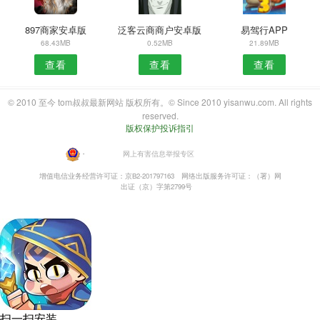
897商家安卓版
泛客云商商户安卓版
易驾行APP
68.43MB
0.52MB
21.89MB
查看
查看
查看
© 2010 至今 tom叔叔最新网站 版权所有。© Since 2010 yisanwu.com. All rights
reserved.
版权保护投诉指引
・
网上有害信息举报专区
增值电信业务经营许可证：京B2-201797163
网络出版服务许可证：（署）网
出证（京）字第2799号
扫一扫安装