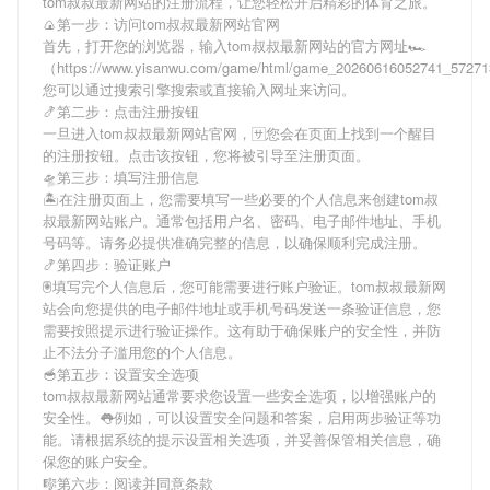
tom叔叔最新网站
的注册流程，让您轻松开启精彩的体育之旅。
🍙第一步：访问tom叔叔最新网站官网
首先，打开您的浏览器，输入
tom叔叔最新网站
的官方网址🏎
（https://www.yisanwu.com/game/html/game_20260616052741_5727
您可以通过搜索引擎搜索或直接输入网址来访问。
🍤第二步：点击注册按钮
一旦进入
tom叔叔最新网站
官网，🈂您会在页面上找到一个醒目
的注册按钮。点击该按钮，您将被引导至注册页面。
🛸第三步：填写注册信息
🏝在注册页面上，您需要填写一些必要的个人信息来创建
tom叔
叔最新网站
账户。通常包括用户名、密码、电子邮件地址、手机
号码等。请务必提供准确完整的信息，以确保顺利完成注册。
🍤第四步：验证账户
🖲填写完个人信息后，您可能需要进行账户验证。
tom叔叔最新网
站
会向您提供的电子邮件地址或手机号码发送一条验证信息，您
需要按照提示进行验证操作。这有助于确保账户的安全性，并防
止不法分子滥用您的个人信息。
🥣第五步：设置安全选项
tom叔叔最新网站
通常要求您设置一些安全选项，以增强账户的
安全性。👅例如，可以设置安全问题和答案，启用两步验证等功
能。请根据系统的提示设置相关选项，并妥善保管相关信息，确
保您的账户安全。
🎼第六步：阅读并同意条款