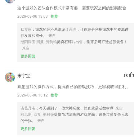
tom叔叔最新网站更新了什么?
这个游戏的团队合作模式非常有趣，需要玩家之间的默契配合
2026-08-06 13:03
推荐
通讯录导入导出权限支持对子管理员进行单独设置，避免通讯录管理员权
限过大，实现细化管控。
狄琴家
：游戏的经济系统设计合理，让你充分利用游戏中的资源进
修复工作台
行发展和成长。
来自
账本内增加自定义类别
濮阳腾玉 回复 劳韵鸣
灵魂石碎片出售，集齐后可打造超强装备！
来自
新增运行月报累计天数统计。
更多回复
消息内容优化
适配默认字体，修复已知闪退问题。
宋宇宝
18
联系我们
以上就是tom叔叔最新网站的介绍，如果您喜欢这款软件，您可以到应用
熟悉游戏的操作方式，提高自己的游戏技巧，更容易取得胜利。
商店进行打分评论，说出您的使用经历，以帮助我们更好的对产品进行优
2026-08-06 15:12
推荐
化修改。
诸葛丹韦
：今天碰到了一位大神玩家，简直就是活教材啊
来自
柯风朋 回复 单毅振
提供简洁清晰的游戏界面，避免过多复杂元素
的干扰。
来自
更多回复