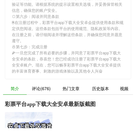
验证等功能。请根据系统的提示设置相关选项，并妥善保管相关
信息，确保您的账户安全。
🍞第六步：阅读并同意条款
🖲在注册过程中，
彩票平台app下载大全安卓
会提供使用条款和规
定供您阅读。这些条款包括平台的使用规范、隐私政策等内容。
在注册之前，请仔细阅读并理解这些条款，并确保您同意并愿意
遵守。
🍜第七步：完成注册
🌽一旦您完成了所有必要的步骤，并同意了
彩票平台app下载大
全安卓
的条款，恭喜您！您已经成功注册了彩票平台app下载大
全安卓账户。现在，您可以畅享
彩票平台app下载大全安卓
提供
的丰富体育赛事、刺激的游戏体验以及其他令人兴奋
简介
评论(676)
热门文章
历史版本
视频
彩票平台app下载大全安卓最新版截图