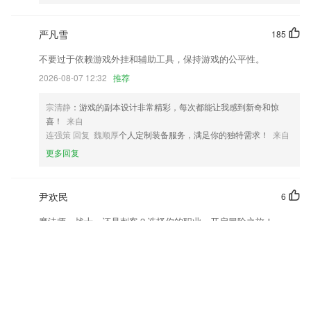
彩票平台app下载大全安卓更新了什么?
严凡雪
185
更新了商城分类
实人认证保障用户身份真实性
不要过于依赖游戏外挂和辅助工具，保持游戏的公平性。
2026-08-07 12:32
推荐
调整部分界面优化
销售出库单增加历史记录查询；
宗清静
：游戏的副本设计非常精彩，每次都能让我感到新奇和惊
优化软件网络延迟
喜！
来自
连强策 回复 魏顺厚
个人定制装备服务，满足你的独特需求！
来自
新增宠物拍摄类型；
更多回复
联系我们
以上就是彩票平台app下载大全安卓的介绍，如果您喜欢这款软件，您可
以到应用商店进行打分评论，说出您的使用经历，以帮助我们更好的对产
尹欢民
6
品进行优化修改。
魔法师，战士，还是刺客？选择你的职业，开启冒险之旅！
2026-08-07 12:23
推荐
仲彪哲
：与队友保持良好的沟通和配合，共同制定战略，取得胜
利。
来自
单于华颖 回复 屈良善
提供更新和维护的服务，修复bug和改进游
戏体验。
来自