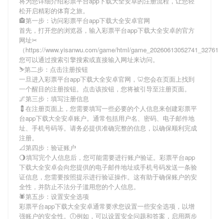
将为您详细介绍
彩票平台app下载大全安卓
的注册流程，让您轻
松开启精彩的体育之旅。
🏤第一步：访问彩票平台app下载大全安卓官网
首先，打开您的浏览器，输入
彩票平台app下载大全安卓
的官方
网址✂
（https://www.yisanwu.com/game/html/game_20260613052741_3276
您可以通过搜索引擎搜索或直接输入网址来访问。
⛷第二步：点击注册按钮
一旦进入
彩票平台app下载大全安卓
官网，🦷您会在页面上找到
一个醒目的注册按钮。点击该按钮，您将被引导至注册页面。
🌌第三步：填写注册信息
💈在注册页面上，您需要填写一些必要的个人信息来创建
彩票平
台app下载大全安卓
账户。通常包括用户名、密码、电子邮件地
址、手机号码等。请务必提供准确完整的信息，以确保顺利完成
注册。
📐第四步：验证账户
🌖填写完个人信息后，您可能需要进行账户验证。
彩票平台app
下载大全安卓
会向您提供的电子邮件地址或手机号码发送一条验
证信息，您需要按照提示进行验证操作。这有助于确保账户的安
全性，并防止不法分子滥用您的个人信息。
🕷第五步：设置安全选项
彩票平台app下载大全安卓
通常要求您设置一些安全选项，以增
强账户的安全性。🕕例如，可以设置安全问题和答案，启用两步