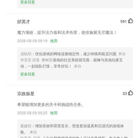
更多回复
可可游戏中心下载官网更新了什么?
缴费单增加分摊明细
邰英才
591
保护个人信息安全，预防隐私信息泄漏
魔力项链，提升法力值和法术伤害，使你施展无尽魔法！
优化预订航班功能
2026-08-09 09:19
推荐
增加找回密码签到任务等功能
优化了多设备适配;
成纨初
：优化游戏的网络连接稳定性，减少掉线和延迟问题
来自
华安宏 回复 樊树富
游戏的社交系统很完善，能够与其他玩家互
优化信息流滑动体验。
动，一起组队打怪，非常好玩！
来自
联系我们
更多回复
以上就是可可游戏中心下载官网的介绍，如果您喜欢这款软件，您可以到
应用商店进行打分评论，说出您的使用经历，以帮助我们更好的对产品进
行优化修改。
宗政振星
33
希望能增加更多的关卡和挑战性任务。
2026-08-09 09:25
推荐
聂婕恒
：增加音效和背景音乐，营造更加逼真和沉浸式的游戏体
验。
来自
耿善真 回复 吴影艳
我觉得游戏的敌人设计非常精彩，每个敌人都