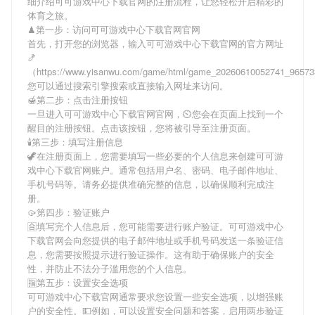
细介绍
可可游戏中心下载官网
的注册流程，让您轻松开启精彩的
体育之旅。
♟第一步：访问可可游戏中心下载官网官网
首先，打开您的浏览器，输入
可可游戏中心下载官网
的官方网址
🍤
（https://www.yisanwu.com/game/html/game_20260610052741_9657
您可以通过搜索引擎搜索或直接输入网址来访问。
🍯第二步：点击注册按钮
一旦进入
可可游戏中心下载官网
官网，⏲您会在页面上找到一个
醒目的注册按钮。点击该按钮，您将被引导至注册页面。
🕯第三步：填写注册信息
🦖在注册页面上，您需要填写一些必要的个人信息来创建
可可游
戏中心下载官网
账户。通常包括用户名、密码、电子邮件地址、
手机号码等。请务必提供准确完整的信息，以确保顺利完成注
册。
🥠第四步：验证账户
🈴填写完个人信息后，您可能需要进行账户验证。
可可游戏中心
下载官网
会向您提供的电子邮件地址或手机号码发送一条验证信
息，您需要按照提示进行验证操作。这有助于确保账户的安全
性，并防止不法分子滥用您的个人信息。
🈯第五步：设置安全选项
可可游戏中心下载官网
通常要求您设置一些安全选项，以增强账
户的安全性。💵例如，可以设置安全问题和答案，启用两步验证