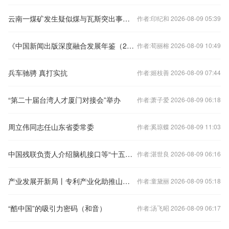
云南一煤矿发生疑似煤与瓦斯突出事故，致4人遇难3人失联
作者:印纪和 2026-08-09 05:39
《中国新闻出版深度融合发展年鉴（2021-2024年卷）》出版
作者:荀丽榕 2026-08-09 10:49
兵车驰骋 真打实抗
作者:姬枝善 2026-08-09 07:44
“第二十届台湾人才厦门对接会”举办
作者:萧子爱 2026-08-09 06:18
周立伟同志任山东省委常委
作者:奚琼蝶 2026-08-09 11:03
中国残联负责人介绍脑机接口等“十五五”科技助残情况
作者:湛世良 2026-08-09 06:16
产业发展开新局丨专利产业化助推山东新兴产业发展
作者:童黛丽 2026-08-09 05:18
“酷中国”的吸引力密码（和音）
作者:汤飞昭 2026-08-09 06:17