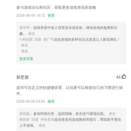
1,用户可以随意的将自己的图片完成裁剪以及各种各样的美化。
参与游戏论坛和社区，获取更多游戏资讯和攻略
2,任意裁剪，轻松截图；
2026-08-09 14:12
推荐
3,拥有许多实用的教育方式，教育就会变得非常简单；
易琴琴
：游戏界面中加入背景音乐或音效，增加游戏的氛围和乐
4,精细设计：完全按照考驾照的流程设计，从报名到领证，一目了然！
趣。
来自
5,及时了解幼儿园的通知、课程表、作业、食谱，一个都不少！
1.柯佳茜 回复 易广可
这款游戏的多样化玩法真是让人眼花缭乱！
来自
6,提供优质行业内容，汇聚行业资讯、观点、干货，聚焦影视文娱圈的现
来自
状和未来，让用户站在另一个高度看行业
更多回复
可可游戏中心下载官网软件优势
1.点击软件右下角“我”，然后点击VIP服务中心；
孙芝朋
43
2.每天游戏的场次是没有任何限制的，只要你有精力你就可以反复的加入
成语闯关
提供可自定义的快捷键设置，让玩家可以根据自己的习惯进行操
作。
3.驾考驾照题库切实帮助学员提高成绩顺利通过考试拿到驾驶证。
2026-08-09 04:54
推荐
4.课程按年级分类，根据类型快速找到符合孩子年龄段的课程。
5.画面看起来也是很卡通的，尤其是特别适合儿童的使用。
党绍荔
：参加狩猎任务，追踪猎物，射击技巧展现自我。
来自
熊哲群 回复 仲孙若海
提供更多的游戏教程和指引，帮助新手更快
6.【3】书写绘画很强大，边听边写做练习。书写笔迹自动保留，体验如
上手游戏。
来自
纸质课本。