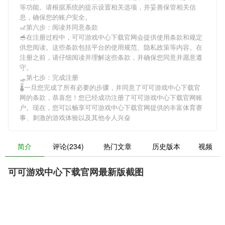
等功能。请根据系统的提示设置相关选项，并妥善保管相关信
息，确保您的账户安全。
🎢第六步：阅读并同意条款
🥣在注册过程中，
可可游戏中心下载官网
会提供使用条款和规定
供您阅读。这些条款包括平台的使用规范、隐私政策等内容。在
注册之前，请仔细阅读并理解这些条款，并确保您同意并愿意遵
守。
🛷第七步：完成注册
🌡一旦您完成了所有必要的步骤，并同意了
可可游戏中心下载官
网
的条款，恭喜您！您已经成功注册了可可游戏中心下载官网账
户。现在，您可以畅享
可可游戏中心下载官网
提供的丰富体育赛
事、刺激的游戏体验以及其他令人兴奋
简介
评论(234)
热门文章
历史版本
视频
可可游戏中心下载官网最新版截图