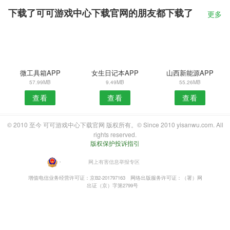
下载了可可游戏中心下载官网的朋友都下载了
更多
微工具箱APP
女生日记本APP
山西新能源APP
57.99MB
9.49MB
55.26MB
查看
查看
查看
© 2010 至今 可可游戏中心下载官网 版权所有。© Since 2010 yisanwu.com. All
rights reserved.
版权保护投诉指引
・
网上有害信息举报专区
增值电信业务经营许可证：京B2-201797163
网络出版服务许可证：（署）网
出证（京）字第2799号