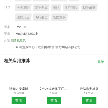
TAG
关卡塔防
宠物养成
策略
生存冒险
找物解谜
跑酷竞速
飞行射击
塔防游戏
版本
V2.9.9
要求
Android 4.0以上
开发者
隐私政策
可可游戏中心下载官网(中国)官方网站有限公司
相关应用推荐
更多
珍瀚方安卓版
文件格式转换工厂APP
云防盗安卓版
58.63MB
2.18MB
54.65MB
查看
查看
查看