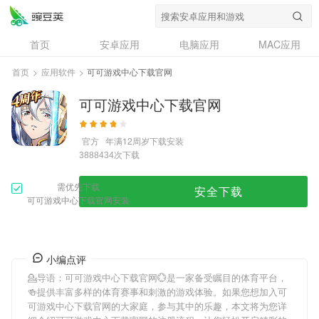
首页
安卓应用
电脑应用
MAC应用
资讯
专题
设计奖
创意应用
首页
>
应用软件
>
可可游戏中心下载官网
问答
可可游戏中心下载官网
官方
年满12周岁
下载安装
次下载
3888434
需优先下载
安全下载
可可游戏中心下载官网安装
小编点评
💁导语：
可可游戏中心下载官网
💮是一家备受瞩目的体育平台，
🍻提供丰富多样的体育赛事和刺激的游戏体验。如果您想加入
可
可游戏中心下载官网
的大家庭，参与其中的乐趣，本文将为您详