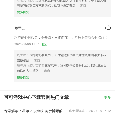
有独特的攻击方式和弱点，让战斗更加有趣！
来自
更多回复
师学云
0
培养耐心和毅力，不要因为困难而放弃，坚持下去就会有收获！
2026-08-09 11:41
推荐
周萱琛
：保持耐心和毅力，有时需要多次尝试才能克服困难关卡或
击败强敌。
来自
屈桦海 回复 吉腾育
在游戏中，我可以体验各种职业，找到最适合
自己的人生道路！
来自
更多回复
可可游戏中心下载官网热门文章
更多
专家解读：霍尔木兹海峡 美伊博弈的关键筹码
作者:翟坚宗 2026-08-09 14:12