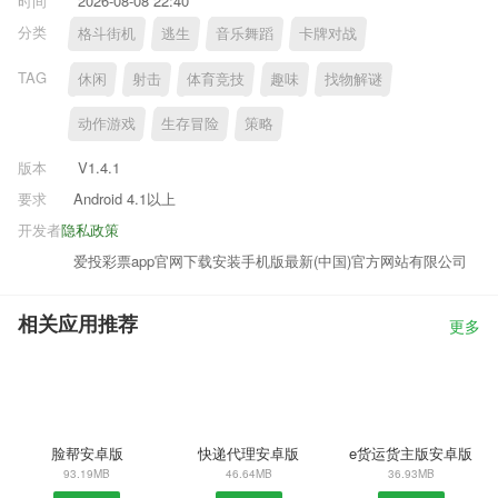
时间
2026-08-08 22:40
分类
格斗街机
逃生
音乐舞蹈
卡牌对战
TAG
休闲
射击
体育竞技
趣味
找物解谜
动作游戏
生存冒险
策略
版本
V1.4.1
要求
Android 4.1以上
开发者
隐私政策
爱投彩票app官网下载安装手机版最新(中国)官方网站有限公司
相关应用推荐
更多
脸帮安卓版
快递代理安卓版
e货运货主版安卓版
93.19MB
46.64MB
36.93MB