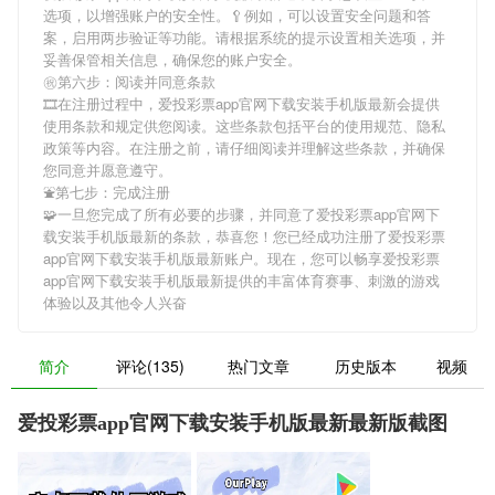
选项，以增强账户的安全性。🥄例如，可以设置安全问题和答
案，启用两步验证等功能。请根据系统的提示设置相关选项，并
妥善保管相关信息，确保您的账户安全。
㊗第六步：阅读并同意条款
🎞在注册过程中，
爱投彩票app官网下载安装手机版最新
会提供
使用条款和规定供您阅读。这些条款包括平台的使用规范、隐私
政策等内容。在注册之前，请仔细阅读并理解这些条款，并确保
您同意并愿意遵守。
⛲️第七步：完成注册
🧩一旦您完成了所有必要的步骤，并同意了
爱投彩票app官网下
载安装手机版最新
的条款，恭喜您！您已经成功注册了爱投彩票
app官网下载安装手机版最新账户。现在，您可以畅享
爱投彩票
app官网下载安装手机版最新
提供的丰富体育赛事、刺激的游戏
体验以及其他令人兴奋
简介
评论(135)
热门文章
历史版本
视频
爱投彩票app官网下载安装手机版最新最新版截图