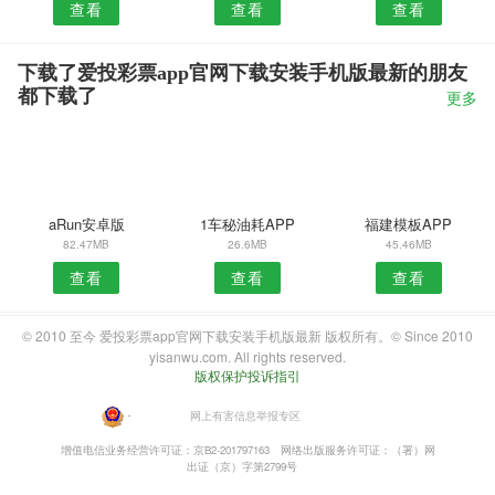
查看
查看
查看
下载了爱投彩票app官网下载安装手机版最新的朋友
都下载了
更多
aRun安卓版
1车秘油耗APP
福建模板APP
82.47MB
26.6MB
45.46MB
查看
查看
查看
© 2010 至今 爱投彩票app官网下载安装手机版最新 版权所有。© Since 2010
yisanwu.com. All rights reserved.
版权保护投诉指引
・
网上有害信息举报专区
增值电信业务经营许可证：京B2-201797163
网络出版服务许可证：（署）网
出证（京）字第2799号