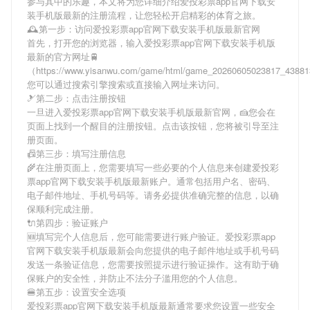
参与其中的乐趣，本文将为您详细介绍
爱投彩票app官网下载安
装手机版最新
的注册流程，让您轻松开启精彩的体育之旅。
🕰第一步：访问爱投彩票app官网下载安装手机版最新官网
首先，打开您的浏览器，输入
爱投彩票app官网下载安装手机版
最新
的官方网址🚆
（https://www.yisanwu.com/game/html/game_20260605023817_4388
您可以通过搜索引擎搜索或直接输入网址来访问。
🎿第二步：点击注册按钮
一旦进入
爱投彩票app官网下载安装手机版最新
官网，🍰您会在
页面上找到一个醒目的注册按钮。点击该按钮，您将被引导至注
册页面。
📠第三步：填写注册信息
🌾在注册页面上，您需要填写一些必要的个人信息来创建
爱投彩
票app官网下载安装手机版最新
账户。通常包括用户名、密码、
电子邮件地址、手机号码等。请务必提供准确完整的信息，以确
保顺利完成注册。
🔌第四步：验证账户
🆕填写完个人信息后，您可能需要进行账户验证。
爱投彩票app
官网下载安装手机版最新
会向您提供的电子邮件地址或手机号码
发送一条验证信息，您需要按照提示进行验证操作。这有助于确
保账户的安全性，并防止不法分子滥用您的个人信息。
🍔第五步：设置安全选项
爱投彩票app官网下载安装手机版最新
通常要求您设置一些安全