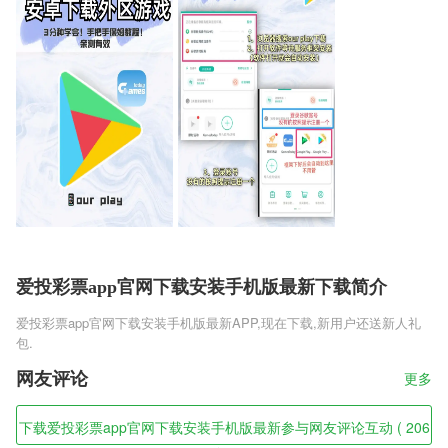
爱投彩票app官网下载安装手机版最新下载简介
爱投彩票app官网下载安装手机版最新
APP,现在下载,新用户还送新人礼
包.
爱投彩票app官网下载安装手机版最新是一款非常好玩的仙侠动作手游，
网友评论
更多
游戏中宏大的世界背景，唯美的游戏画风，还有精良的画质，都很好的展
现出极致的水准，还有众多的人物角色，可供玩家选择，充满各种可能的
下载爱投彩票app官网下载安装手机版最新参与网友评论互动 ( 206
冒险，大量的精美时装和装备等待着你的发现，还有众多的福利可领取，