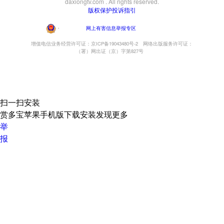
daxiongtv.com . All rights reserved.
版权保护投诉指引
・
网上有害信息举报专区
增值电信业务经营许可证：京ICP备19043480号-2
网络出版服务许可证：
（署）网出证（京）字第827号
扫一扫安装
赏多宝苹果手机版下载安装发现更多
举
报