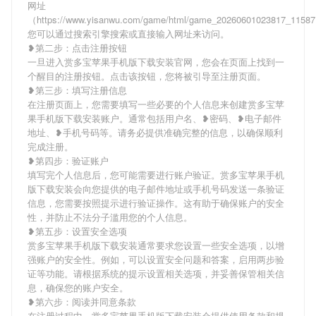
网址
（https://www.yisanwu.com/game/html/game_20260601023817_1158
您可以通过搜索引擎搜索或直接输入网址来访问。
❥第二步：点击注册按钮
一旦进入赏多宝苹果手机版下载安装官网，您会在页面上找到一
个醒目的注册按钮。点击该按钮，您将被引导至注册页面。
❥第三步：填写注册信息
在注册页面上，您需要填写一些必要的个人信息来创建赏多宝苹
果手机版下载安装账户。通常包括用户名、❥密码、❥电子邮件
地址、❥手机号码等。请务必提供准确完整的信息，以确保顺利
完成注册。
❥第四步：验证账户
填写完个人信息后，您可能需要进行账户验证。赏多宝苹果手机
版下载安装会向您提供的电子邮件地址或手机号码发送一条验证
信息，您需要按照提示进行验证操作。这有助于确保账户的安全
性，并防止不法分子滥用您的个人信息。
❥第五步：设置安全选项
赏多宝苹果手机版下载安装通常要求您设置一些安全选项，以增
强账户的安全性。例如，可以设置安全问题和答案，启用两步验
证等功能。请根据系统的提示设置相关选项，并妥善保管相关信
息，确保您的账户安全。
❥第六步：阅读并同意条款
在注册过程中，赏多宝苹果手机版下载安装会提供使用条款和规