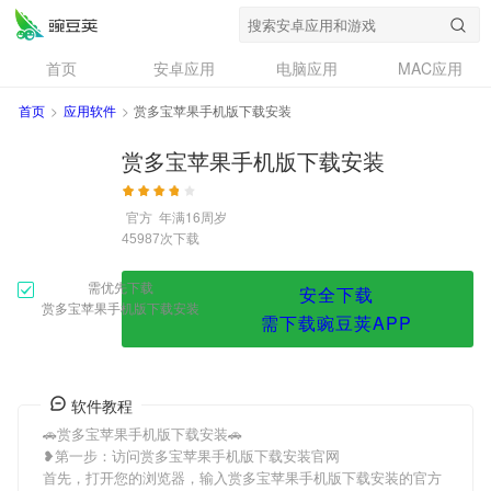
赏多宝苹果手机版下载安装
首页
安卓应用
电脑应用
MAC应用
资讯
专题
设计奖
创意应用
首页
>
应用软件
>
赏多宝苹果手机版下载安装
问答
赏多宝苹果手机版下载安装
官方
年满16周岁
次下载
45987
需优先下载
安全下载
赏多宝苹果手机版下载安装
需下载豌豆荚APP
软件教程
🚗赏多宝苹果手机版下载安装🚗
❥第一步：访问赏多宝苹果手机版下载安装官网
首先，打开您的浏览器，输入赏多宝苹果手机版下载安装的官方