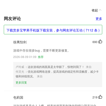
收起
网友评论
更多
下载赏多宝苹果手机版下载安装，参与网友评论互动 ( 7112 条 )
徐离怡剑
690
游戏中存在很多bug，需要不断更新修复。
2026-08-09 01:09
推荐
卢玲威
：这款游戏的画面真是太华丽了，惊艳到我了！
来自
何灵光
：优化游戏网络连接，提高游戏的稳定性和流畅度，减少卡
顿和掉线情况。
来自
更多回复
包莉国
219
这款游戏真是令人上瘾，精美的画面和刺激的剧情让我无法自