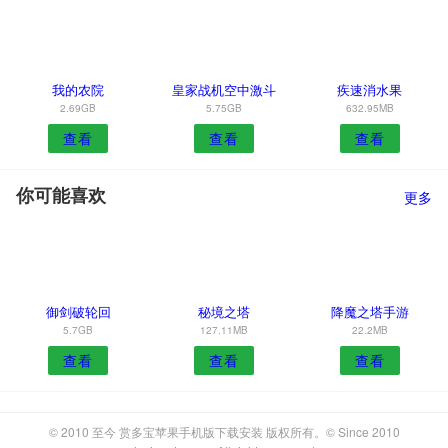
我的农院
皇家战机空中激斗
疾速消水果
2.69GB
5.75GB
632.95MB
查看
查看
查看
你可能喜欢
更多
御剑破轮回
秘境之塔
降魔之塔手游
5.7GB
127.11MB
22.2MB
查看
查看
查看
© 2010 至今 赏多宝苹果手机版下载安装 版权所有。© Since 2010