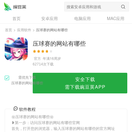
压球赛的网站有哪些
首页
安卓应用
电脑应用
MAC应用
资讯
专题
设计奖
创意应用
首页
>
应用软件
>
压球赛的网站有哪些
问答
压球赛的网站有哪些
官方
年满16周岁
次下载
62714
需优先下载
安全下载
压球赛的网站有哪些
需下载豌豆荚APP
软件教程
㊙压球赛的网站有哪些㊙
❥第一步：访问压球赛的网站有哪些官网
首先，打开您的浏览器，输入压球赛的网站有哪些的官方网址