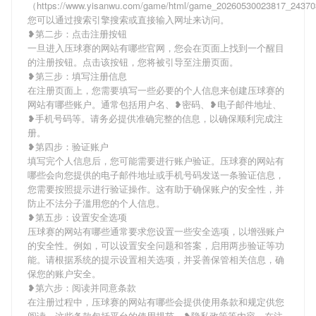
（https://www.yisanwu.com/game/html/game_20260530023817_2437
您可以通过搜索引擎搜索或直接输入网址来访问。
❥第二步：点击注册按钮
一旦进入压球赛的网站有哪些官网，您会在页面上找到一个醒目
的注册按钮。点击该按钮，您将被引导至注册页面。
❥第三步：填写注册信息
在注册页面上，您需要填写一些必要的个人信息来创建压球赛的
网站有哪些账户。通常包括用户名、❥密码、❥电子邮件地址、
❥手机号码等。请务必提供准确完整的信息，以确保顺利完成注
册。
❥第四步：验证账户
填写完个人信息后，您可能需要进行账户验证。压球赛的网站有
哪些会向您提供的电子邮件地址或手机号码发送一条验证信息，
您需要按照提示进行验证操作。这有助于确保账户的安全性，并
防止不法分子滥用您的个人信息。
❥第五步：设置安全选项
压球赛的网站有哪些通常要求您设置一些安全选项，以增强账户
的安全性。例如，可以设置安全问题和答案，启用两步验证等功
能。请根据系统的提示设置相关选项，并妥善保管相关信息，确
保您的账户安全。
❥第六步：阅读并同意条款
在注册过程中，压球赛的网站有哪些会提供使用条款和规定供您
阅读。这些条款包括平台的使用规范、❥隐私政策等内容。在注