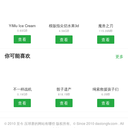
YiMu Ice Cream
模版指尖切水果3d
魔兽之刃
0.93GB
4.56GB
115.39MB
查看
查看
查看
你可能喜欢
更多
不一样战机
骰子遗产
绳索救援孩子们
0.19GB
818.1MB
6.0MB
查看
查看
查看
© 2010 至今 压球赛的网站有哪些 版权所有。© Since 2010 daxiongtv.com . All