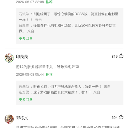
2026-08-07 22:08
推荐
石斌学
：刚刚经历了一场惊心动魄的BOSS战，简直就像在电影里
一样！ ！
来自
吕毅奇
：提供多样化的地图和场景，让玩家可以探索各种奇幻世
界。
来自
更多回复
印茂茂
819
游戏的服务器容量不足，导致延迟严重
2026-08-08 05:44
推荐
詹翠新
：暗夜匕首，悄无声息地刺杀敌人，致命一击！
来自
逄烁梁
：这个游戏的画面真的太精致了，赞！！
来自
更多回复
都栋义
694
提供可定制化的游戏界面，让玩家可以根据自己的喜好调整游戏