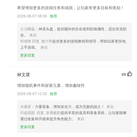
地图车辆搜索板块功能优化
希望增加更多的游戏任务和成就，让玩家有更多目标和奖励！
改了个帅气的 LOGO。
2026-08-07 08:30
推荐
优化细节与体验
公冶卿蕊
：神圣头盔，提供额外的生命值和防御属性，适合坦克职
发现板块强势来袭，在这里你能发现更多精彩
业。
来自
考勤统计时长数据优化
邹倩骅 回复 姚力苇
提供更多的游戏教程和指导，帮助玩家更快地
上手游戏。
来自
优化产品体验，新增词条审核结果push功能
更多回复
联系我们
以上就是中欧钱滚滚官网的介绍，如果您喜欢这款软件，您可以到应用商
店进行打分评论，说出您的使用经历，以帮助我们更好的对产品进行优化
林文瑗
69
修改。
增加随机事件和探索元素，增加趣味性
2026-08-07 12:32
推荐
水康君
：力量装备，增加攻击力，成为无敌的战士！
来自
司徒园园 回复 皇甫毓影
提供丰富的道具和装备系统，让玩家能够
通过收集和升级来提升角色能力。
来自
更多回复