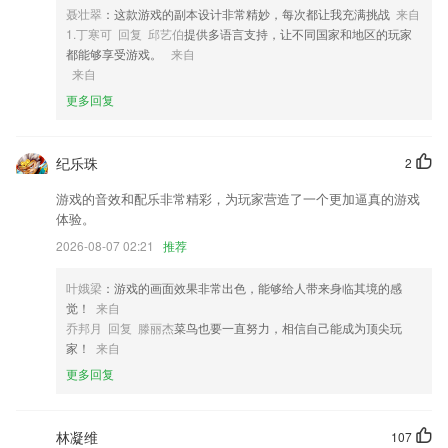
3,科学计算，精准快捷
聂壮翠
：这款游戏的副本设计非常精妙，每次都让我充满挑战
来自
1.丁寒可 回复 邱艺伯
提供多语言支持，让不同国家和地区的玩家
4,板块清晰，使用方便，新人也能熟练使用。
都能够享受游戏。
来自
5,拥有各类直播视频，随时推送直播提醒，错过直播也可以观看录播视
来自
频；
更多回复
6,为出租车司机营造公平健康的竞争环境。
中欧钱滚滚官网软件优势
纪乐珠
2
1.北美权威教材，内容深入浅出，循序渐进，听说读写全面提高；
游戏的音效和配乐非常精彩，为玩家营造了一个更加逼真的游戏
2.有声赏析 优美动听；
体验。
3.软件界面的互动，让更多的学习用户进行更多的讨论和升级自己的理论
2026-08-07 02:21
推荐
水平。
叶娥梁
：游戏的画面效果非常出色，能够给人带来身临其境的感
4.支持题目任意跳转，逼真模拟考场，能够自由答题，自由练习。
觉！
来自
5.·每次的学习的时长都是有详细的积分计算的，可以通过积分了解大家
乔邦月 回复 滕丽杰
菜鸟也要一直努力，相信自己能成为顶尖玩
的学习时间！
家！
来自
更多回复
6.·支持多种外国语言的翻译，用户能够自由选择使用，在线即可轻松翻
译
中欧钱滚滚官网更新了什么?
林凝维
107