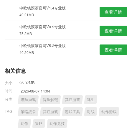
中欧钱滚滚官网V1.4专业版
查看详情
49.21MB
中欧钱滚滚官网V0.9专业版
查看详情
75.2MB
中欧钱滚滚官网V5.3专业版
查看详情
40.20MB
相关信息
大小
95.37MB
时间
2026-08-07 14:04
分类
塔防游戏
冒险解谜
其它游戏
逃生
TAG
策略战争
其它游戏
游戏工具
对战
动作游戏
动作
策略
动作竞技