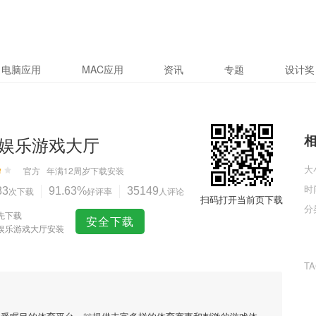
电脑应用
MAC应用
资讯
专题
设计奖
娱乐游戏大厅
大
官方
年满12周岁
下载安装
时
83
次下载
91.63%
好评率
35149
人评论
扫码打开当前页下载
分
先下载
安全下载
娱乐游戏大厅安装
T