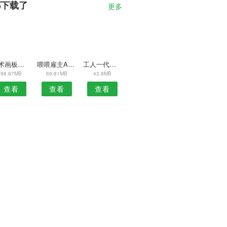
都下载了
更多
艺术画板安卓版
喂喂雇主APP
工人一代安卓版
98.87MB
69.81MB
43.8MB
查看
查看
查看