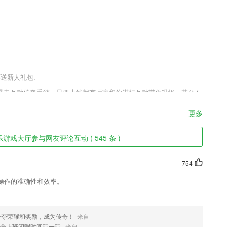
还送新人礼包.
暴击互动传奇手游，只要上线就有玩家和你进行互动带你升级，甚至不
着你，而且还能获得gm权限，完全公益，将来你去带新玩家也是可以
更多
游戏大厅参与网友评论互动 ( 545 条 )
的钢铁行情。
754
操作的准确性和效率。
争夺荣耀和奖励，成为传奇！
来自
幼儿园里的孩子动态。
适合上班闲暇时间玩一玩
来自