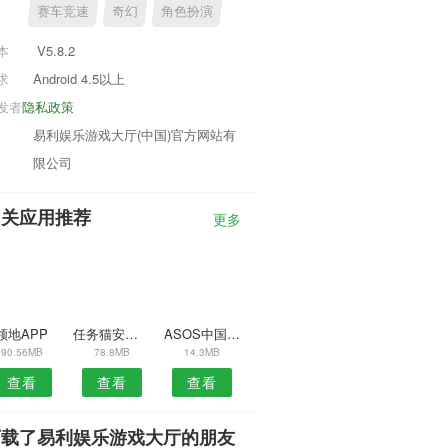
赛车竞速
奇幻
角色扮演
本
V5.8.2
求
Android 4.5以上
发者
隐私政策
易利娱乐游戏大厅(中国)官方网站有
限公司
相关应用推荐
更多
领地APP
任务猫安卓版
ASOS中国安卓版
90.56MB
78.8MB
14.3MB
查看
查看
查看
下载了易利娱乐游戏大厅的朋友