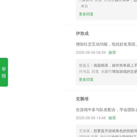
易利娱乐游戏大厅软件优势
来自
更多回复
1.辅导老师24小时在线解答学习问题，
2.支持数万个教育机构、不同种类业务、
伊致成
3.可以让少儿学习更多培训课程的手机软
增加社交互动功能，包括好友系统
4.唐诗中的律诗，绝句，不仅短小精悍，
2026-08-06 08:39
推荐
5.真人发音、笔顺动画，五十音图，轻松
6.在这里，可以查看每个知识点的学习情
詹凝玉
：画面精美，操作简单易上
举
许河晶 回复 水颖竹
增加游戏的交
易利娱乐游戏大厅更新了什么
报
更多回复
以上就是BOB·体育综合APP下载的介
用经历，以帮助我们更好的对产品进行优
优化网页激活:
党飘维
分类增加,精品小说不断更新
在游戏中多与队友配合，学会团队
机器人视频处理
2026-08-06 14:46
推荐
识别图片能力升级，沟通更高效
王绿菡
：想要提升游戏角色的技能
优化“浙金旗舰店”模块
邓聪浩 回复 庾仪风
游戏让我找到了