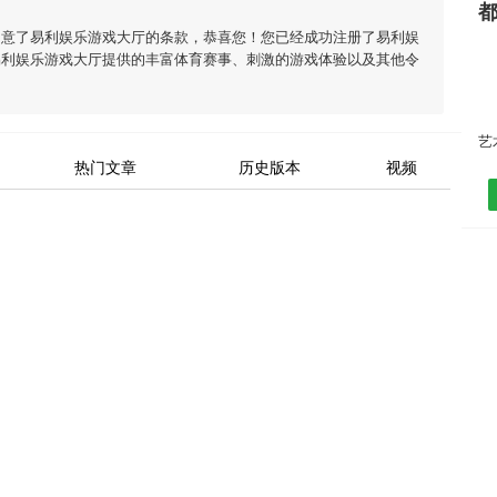
同意了
易利娱乐游戏大厅
的条款，恭喜您！您已经成功注册了易利娱
易利娱乐游戏大厅
提供的丰富体育赛事、刺激的游戏体验以及其他令
热门文章
历史版本
视频