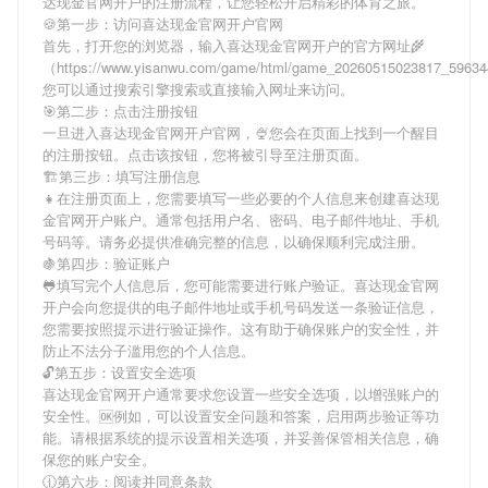
达现金官网开户
的注册流程，让您轻松开启精彩的体育之旅。
🍪第一步：访问喜达现金官网开户官网
首先，打开您的浏览器，输入
喜达现金官网开户
的官方网址🌾
（https://www.yisanwu.com/game/html/game_20260515023817_5963
您可以通过搜索引擎搜索或直接输入网址来访问。
🎯第二步：点击注册按钮
一旦进入
喜达现金官网开户
官网，🍨您会在页面上找到一个醒目
的注册按钮。点击该按钮，您将被引导至注册页面。
🏗第三步：填写注册信息
👧在注册页面上，您需要填写一些必要的个人信息来创建
喜达现
金官网开户
账户。通常包括用户名、密码、电子邮件地址、手机
号码等。请务必提供准确完整的信息，以确保顺利完成注册。
🍇第四步：验证账户
🐸填写完个人信息后，您可能需要进行账户验证。
喜达现金官网
开户
会向您提供的电子邮件地址或手机号码发送一条验证信息，
您需要按照提示进行验证操作。这有助于确保账户的安全性，并
防止不法分子滥用您的个人信息。
🔓第五步：设置安全选项
喜达现金官网开户
通常要求您设置一些安全选项，以增强账户的
安全性。🆗例如，可以设置安全问题和答案，启用两步验证等功
能。请根据系统的提示设置相关选项，并妥善保管相关信息，确
保您的账户安全。
🕧第六步：阅读并同意条款