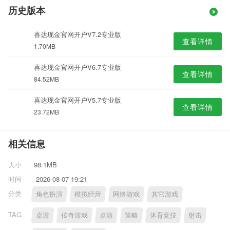
历史版本
喜达现金官网开户V7.2专业版
查看详情
1.70MB
喜达现金官网开户V6.7专业版
查看详情
84.52MB
喜达现金官网开户V5.7专业版
查看详情
23.72MB
相关信息
大小
98.1MB
时间
2026-08-07 19:21
分类
角色扮演
模拟经营
网络游戏
其它游戏
TAG
桌游
传奇游戏
桌游
策略
体育竞技
射击