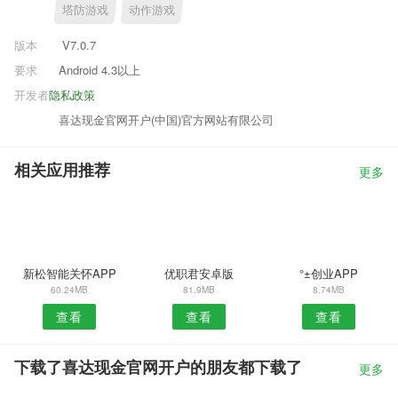
塔防游戏
动作游戏
版本
V7.0.7
要求
Android 4.3以上
开发者
隐私政策
喜达现金官网开户(中国)官方网站有限公司
相关应用推荐
更多
新松智能关怀APP
优职君安卓版
°±创业APP
60.24MB
81.9MB
8.74MB
查看
查看
查看
下载了喜达现金官网开户的朋友都下载了
更多