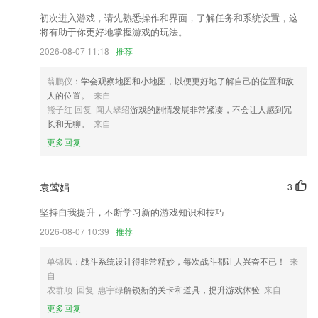
调整首页天气反馈功能
初次进入游戏，请先熟悉操作和界面，了解任务和系统设置，这
新增音频剪辑，格式转换，混音拼接功能，优化用户体验
将有助于你更好地掌握游戏的玩法。
2026-08-07 11:18
推荐
美化UI页面
【店铺中心】新增店铺会生成对应关联的仓库
翁鹏仪
：学会观察地图和小地图，以便更好地了解自己的位置和敌
联系我们
人的位置。
来自
以上就是喜达现金官网开户的介绍，如果您喜欢这款软件，您可以到应用
熊子红 回复 闻人翠绍
游戏的剧情发展非常紧凑，不会让人感到冗
商店进行打分评论，说出您的使用经历，以帮助我们更好的对产品进行优
长和无聊。
来自
化修改。
更多回复
袁莺娟
3
坚持自我提升，不断学习新的游戏知识和技巧
2026-08-07 10:39
推荐
单锦凤
：战斗系统设计得非常精妙，每次战斗都让人兴奋不已！
来
自
农群顺 回复 惠宇绿
解锁新的关卡和道具，提升游戏体验
来自
更多回复