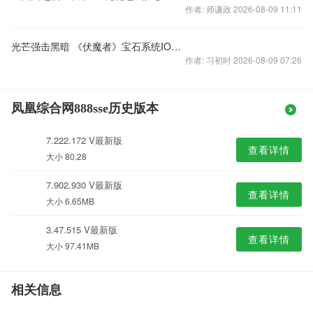
作者: 师谦政 2026-08-09 11:11
光芒强击黑暗 《伏魔者》宝石系统IOS上线
作者: 习初时 2026-08-09 07:26
凤凰综合网888sse历史版本
7.222.172 V最新版
查看详情
大小 80.28
7.902.930 V最新版
查看详情
大小 6.65MB
3.47.515 V最新版
查看详情
大小 97.41MB
相关信息