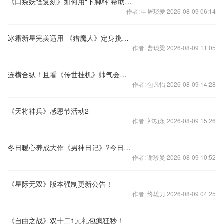
《口袋妖怪复刻》如何用“下脚料”帮助过王者之路
作者: 申屠琰爱 2026-08-09 06:14
冰霜新星完美适用 《猎魔人》定身挑战攻略
作者: 曹琰梁 2026-08-09 11:05
连横合纵！且看《传世挂机》帅气会长如何以德服人
作者: 包凡怡 2026-08-09 14:28
《天将神兵》感恩节活动2
作者: 祁功永 2026-08-09 15:26
冬日暖心养成大作《男神日记》?今日开启删档封测！
作者: 谢珍曼 2026-08-09 10:52
《星际无双》版本强制更新公告！
作者: 终雄力 2026-08-09 04:25
《自由之战》双十二1元礼包疯狂秒！