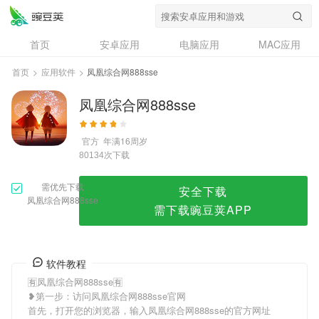
凤凰综合网888sse
首页
安卓应用
电脑应用
MAC应用
资讯
专题
设计奖
创意应用
首页
>
应用软件
>
凤凰综合网888sse
问答
凤凰综合网888sse
官方
年满16周岁
次下载
80134
需优先下载
安全下载
凤凰综合网888sse
需下载豌豆荚APP
软件教程
🈶凤凰综合网888sse🈶
❥第一步：访问凤凰综合网888sse官网
首先，打开您的浏览器，输入凤凰综合网888sse的官方网址