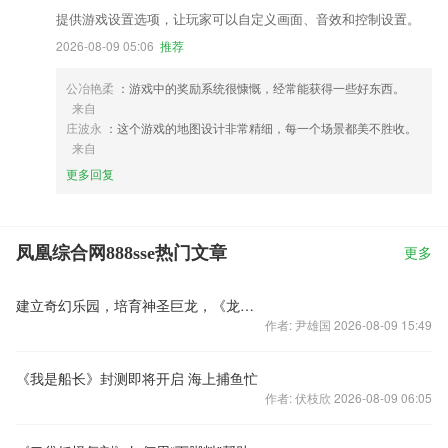
提供游戏设置选项，让玩家可以自定义画面、音效和控制设置。
2026-08-09 05:06
推荐
公冶艳柔
：游戏中的奖励系统很慷慨，经常能获得一些好东西。
来自
庄波永
：这个游戏的地图设计非常精细，每一个场景都美不胜收。
来自
更多回复
凤凰综合网888sse热门文章
更多
建立奇幻乐园，培育神圣巨龙，《龙之牧场》大揭秘！
作者: 尹雄国 2026-08-09 15:49
《我是船长》封测即将开启 海上捕鱼忙
作者: 伏枝欣 2026-08-09 06:05