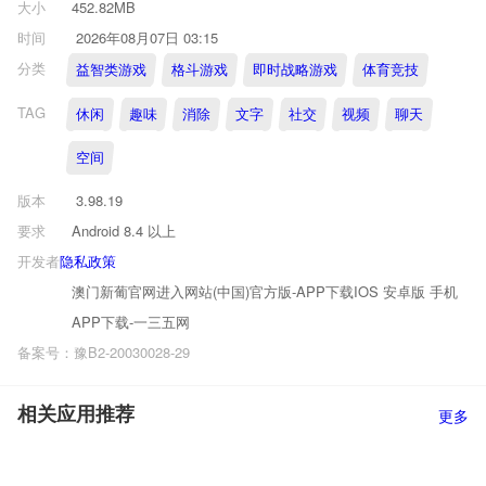
大小
452.82MB
时间
2026年08月07日 03:15
分类
益智类游戏
格斗游戏
即时战略游戏
体育竞技
TAG
休闲
趣味
消除
文字
社交
视频
聊天
空间
版本
3.98.19
要求
Android 8.4 以上
开发者
隐私政策
澳门新葡官网进入网站(中国)官方版-APP下载IOS 安卓版 手机
APP下载-一三五网
备案号：豫B2-20030028-29
相关应用推荐
更多