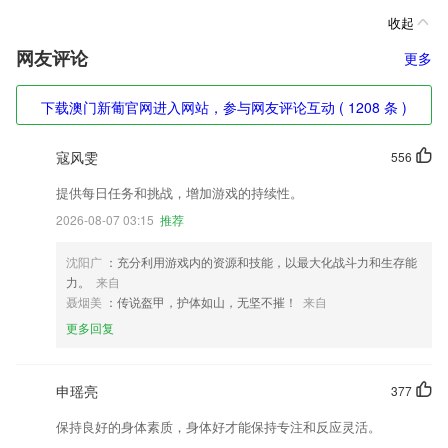
收起
网友评论
更多
下载澳门新葡官网进入网站，参与网友评论互动 ( 1208 条 )
寇风雯
556
提供每日任务和挑战，增加游戏的持续性。
2026-08-07 03:15
推荐
沈阳广
：充分利用游戏内的资源和技能，以最大化战斗力和生存能
力。
来自
聂烟美
：传说盔甲，护体如山，无坚不摧！
来自
更多回复
申瑶亮
377
保持良好的身体素质，身体好才能保持专注和反应灵活。