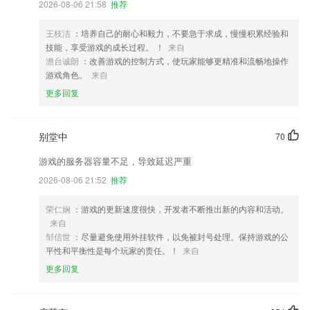
2026-08-06 21:58
推荐
王枝洁
：培养自己的耐心和毅力，不要急于求成，慢慢积累经验和
技能，享受游戏的成长过程。 ！
来自
澹台诚朗
：改善游戏的控制方式，使玩家能够更精准和流畅地操作
游戏角色。
来自
更多回复
别堂中
70
游戏的服务器容量不足，导致延迟严重
2026-08-06 21:52
推荐
荣仁娴
：游戏的更新速度很快，开发者不断推出新的内容和活动。
来自
邹信世
：尽量避免使用外挂软件，以免被封号处理。保持游戏的公
平性和平衡性是每个玩家的责任。！
来自
更多回复