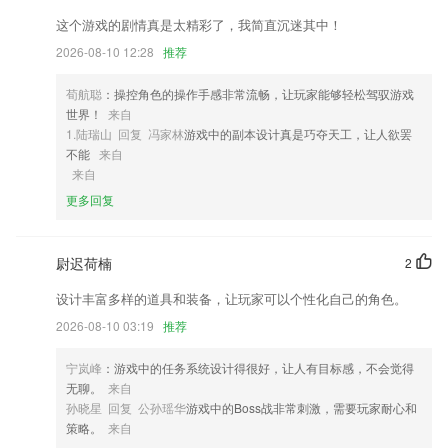
评论，给用户看小说提供了专业的参考。
这个游戏的剧情真是太精彩了，我简直沉迷其中！
2,答疑互动
2026-08-10 12:28
推荐
3,邮件管理：极速收发，便捷查看
荀航聪
：操控角色的操作手感非常流畅，让玩家能够轻松驾驭游戏
4,再也不担心神经猫和熊孩子
世界！
来自
5,自带时尚MV滤镜效果、FX、动画效果等，各种效果可重叠使用。
1.陆瑞山 回复 冯家林
游戏中的副本设计真是巧夺天工，让人欲罢
不能
来自
6,【车辆状况报告】报告出发和到达车辆的情况更加方便！司机可以在出
来自
发前和到达后报告车辆照片和车辆状况，以减少运输过程中或到达后的纠
纷！
更多回复
ok彩票app下载最新版安装软件优势
尉迟荷楠
2
1.而且这样的北斗导航方式也是非常智能化的，直接使用这个工具即可；
2.组织中医师进行交流与合作，软件可以帮助大家更好地实现医学进步。
设计丰富多样的道具和装备，让玩家可以个性化自己的角色。
3.在线课堂：直播课 视频课 知识动画更好的为孩子掌握素质教育知识点
2026-08-10 03:19
推荐
4.实习评价
宁岚峰
：游戏中的任务系统设计得很好，让人有目标感，不会觉得
5.线下课程，大咖云集面授多维精彩内容。
无聊。
来自
孙晓星 回复 公孙瑶华
游戏中的Boss战非常刺激，需要玩家耐心和
6.本地精选模拟试题，全面还原考试流程，培养良好考试习惯；
策略。
来自
ok彩票app下载最新版安装更新了什么?