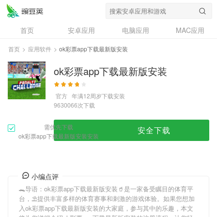
首页
安卓应用
电脑应用
MAC应用
资讯
专题
设计奖
创意应用
首页
>
应用软件
>
ok彩票app下载最新版安装
问答
ok彩票app下载最新版安装
官方
年满12周岁
下载安装
次下载
9630066
需优先下载
安全下载
ok彩票app下载最新版安装安装
小编点评
🐊导语：
ok彩票app下载最新版安装
🥤是一家备受瞩目的体育平
台，⛱提供丰富多样的体育赛事和刺激的游戏体验。如果您想加
入
ok彩票app下载最新版安装
的大家庭，参与其中的乐趣，本文