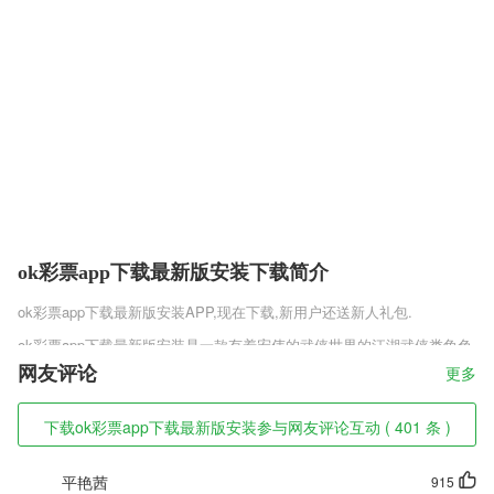
ok彩票app下载最新版安装下载简介
ok彩票app下载最新版安装
APP,现在下载,新用户还送新人礼包.
ok彩票app下载最新版安装是一款有着宏伟的武侠世界的江湖武侠类角色
扮演手机游戏，在这里你将行侠仗义，成为一名人人都知晓的武侠，你可
网友评论
更多
以选择多种模式挑战，加入帮派、创建帮派等等，所有的武侠模式在这里
都将展现，自由畅快玩法，能让你重新认识这款武侠游戏。
下载ok彩票app下载最新版安装参与网友评论互动 ( 401 条 )
ok彩票app下载最新版安装软件特色
平艳茜
915
1,评论专业，论坛中有众多能人雅士，对于各种网络小说都能一针见血的