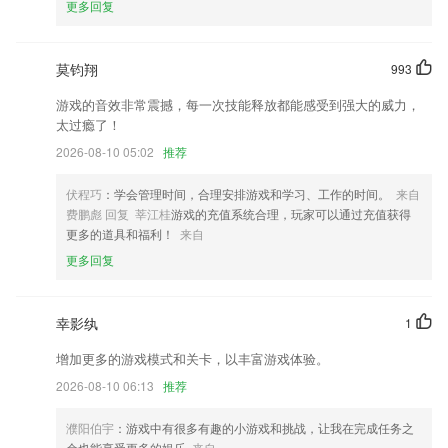
更多回复
】三端支持按文档分类展示和更多页支持搜索文档功能；归档审批数据，
支持选择审批里自定义的套打模块
莫钧翔
993
客户端支持绑定设备
游戏的音效非常震撼，每一次技能释放都能感受到强大的威力，
修复了点击翻译iCon频繁移动错误
太过瘾了！
一键性别转换
2026-08-10 05:02
推荐
可以现金打赏你喜欢的文章了
伏程巧
：学会管理时间，合理安排游戏和学习、工作的时间。
来自
【修复】
费鹏彪 回复 莘江桂
游戏的充值系统合理，玩家可以通过充值获得
联系我们
更多的道具和福利！
来自
以上就是ok彩票app下载最新版安装的介绍，如果您喜欢这款软件，您可
更多回复
以到应用商店进行打分评论，说出您的使用经历，以帮助我们更好的对产
品进行优化修改。
幸影纨
1
增加更多的游戏模式和关卡，以丰富游戏体验。
2026-08-10 06:13
推荐
濮阳伯宇
：游戏中有很多有趣的小游戏和挑战，让我在完成任务之
余也能享受更多的娱乐
来自