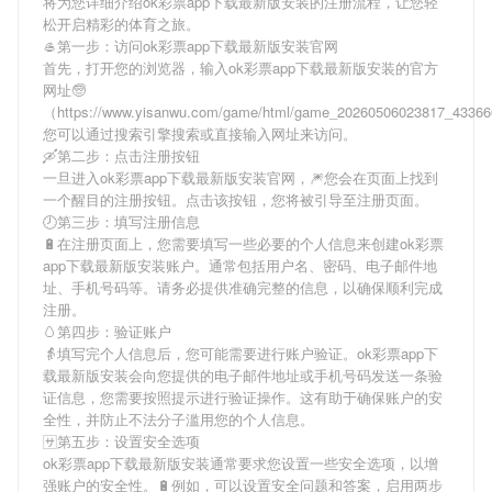
将为您详细介绍
ok彩票app下载最新版安装
的注册流程，让您轻
松开启精彩的体育之旅。
🥌第一步：访问ok彩票app下载最新版安装官网
首先，打开您的浏览器，输入
ok彩票app下载最新版安装
的官方
网址🧓
（https://www.yisanwu.com/game/html/game_20260506023817_4336
您可以通过搜索引擎搜索或直接输入网址来访问。
🛶第二步：点击注册按钮
一旦进入
ok彩票app下载最新版安装
官网，🎆您会在页面上找到
一个醒目的注册按钮。点击该按钮，您将被引导至注册页面。
🕗第三步：填写注册信息
🔋在注册页面上，您需要填写一些必要的个人信息来创建
ok彩票
app下载最新版安装
账户。通常包括用户名、密码、电子邮件地
址、手机号码等。请务必提供准确完整的信息，以确保顺利完成
注册。
🥚第四步：验证账户
👵填写完个人信息后，您可能需要进行账户验证。
ok彩票app下
载最新版安装
会向您提供的电子邮件地址或手机号码发送一条验
证信息，您需要按照提示进行验证操作。这有助于确保账户的安
全性，并防止不法分子滥用您的个人信息。
🈂第五步：设置安全选项
ok彩票app下载最新版安装
通常要求您设置一些安全选项，以增
强账户的安全性。🔋例如，可以设置安全问题和答案，启用两步