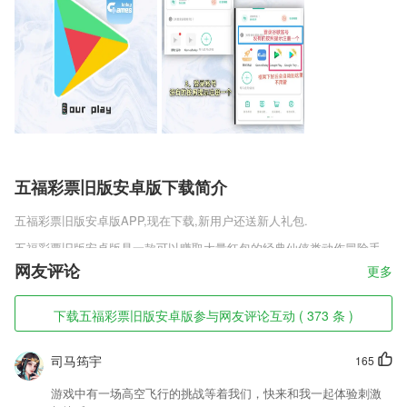
五福彩票旧版安卓版下载简介
五福彩票旧版安卓版
APP,现在下载,新用户还送新人礼包.
五福彩票旧版安卓版是一款可以赚取大量红包的经典仙侠类动作冒险手
游，玩家在这款游戏中是可以获取大量的资源和红包，拥有这些资源和红
网友评论
更多
包就可以快速的进行成长，而且红包还能提现到现实生活中进行使用，只
不过需要手续费。
下载五福彩票旧版安卓版参与网友评论互动 ( 373 条 )
五福彩票旧版安卓版软件特色
司马筠宇
165
1,知识点的讲解很详细，专业好用的绘画休闲平台，知识点的讲解很详细
2,【就医指南】提供医院就诊须知、特色科室介绍、医院名医介绍，以及
游戏中有一场高空飞行的挑战等着我们，快来和我一起体验刺激