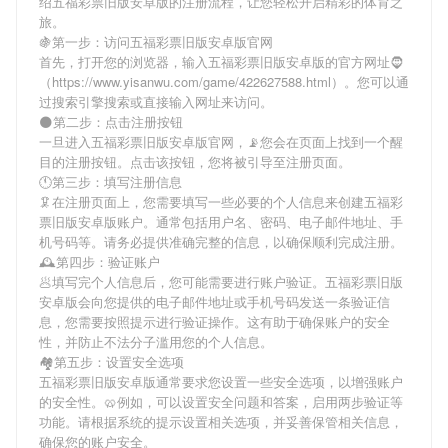
绍
五福彩票旧版安卓版
的注册流程，让您轻松开启精彩的体育之
旅。
🍇第一步：访问五福彩票旧版安卓版官网
首先，打开您的浏览器，输入
五福彩票旧版安卓版
的官方网址🧔
（https://www.yisanwu.com/game/422627588.html）。您可以通
过搜索引擎搜索或直接输入网址来访问。
🌑第二步：点击注册按钮
一旦进入
五福彩票旧版安卓版
官网，📡您会在页面上找到一个醒
目的注册按钮。点击该按钮，您将被引导至注册页面。
🕚第三步：填写注册信息
🦑在注册页面上，您需要填写一些必要的个人信息来创建
五福彩
票旧版安卓版
账户。通常包括用户名、密码、电子邮件地址、手
机号码等。请务必提供准确完整的信息，以确保顺利完成注册。
🕰第四步：验证账户
🥟填写完个人信息后，您可能需要进行账户验证。
五福彩票旧版
安卓版
会向您提供的电子邮件地址或手机号码发送一条验证信
息，您需要按照提示进行验证操作。这有助于确保账户的安全
性，并防止不法分子滥用您的个人信息。
🏘第五步：设置安全选项
五福彩票旧版安卓版
通常要求您设置一些安全选项，以增强账户
的安全性。🥨例如，可以设置安全问题和答案，启用两步验证等
功能。请根据系统的提示设置相关选项，并妥善保管相关信息，
确保您的账户安全。