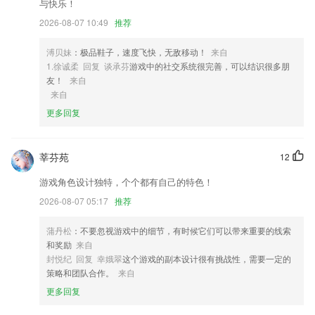
科室专家排班信息，方便患者就医。
与快乐！
3,【语音转发】一键转发微信语音,支持多种分享方式
2026-08-07 10:49
推荐
4,采用邮件智能收取技术，大幅降低流量损耗；
溥贝妹
：极品鞋子，速度飞快，无敌移动！
来自
5,【写日记】养成每天坚持写日记的好习惯，记录生命里弥足珍贵的点点
1.徐诚柔 回复 谈承芬
游戏中的社交系统很完善，可以结识很多朋
滴滴。
友！
来自
来自
6,放大眼睛， 瘦脸，贴纸
更多回复
五福彩票旧版安卓版软件优势
1.培养学习能力，为学员提供个性化的学习规划
莘芬苑
12
2.○软酷网以互联网思维重塑传统IT教育，致力于将更多、更优质的学习
内容传播给广大学习者，并以个性化定制服务为学习者优化学习路径，助
游戏角色设计独特，个个都有自己的特色！
力目标快速达成。
2026-08-07 05:17
推荐
3.·专门针对儿童成长，精挑细选，每一部都是超级经典，百看不厌，每
个妈妈身边的儿歌故事大王，父母专业省心的教子小助手，孩子在家即可
蒲丹松
：不要忽视游戏中的细节，有时候它们可以带来重要的线索
享受优质早教资源。
和奖励
来自
封悦纪 回复 幸娥翠
这个游戏的副本设计很有挑战性，需要一定的
4.随时收藏学习，在此收藏文言文翻译结果的话可以随时理解学习和背
策略和团队合作。
来自
诵。
更多回复
5.有目标的学习,有目标,学习思路才会变得清晰。