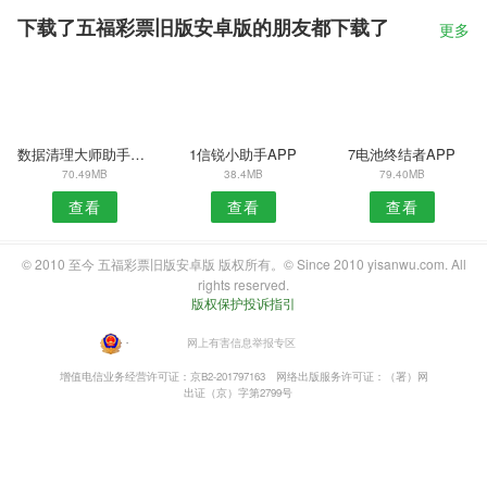
下载了五福彩票旧版安卓版的朋友都下载了
更多
数据清理大师助手安卓版
1信锐小助手APP
7电池终结者APP
70.49MB
38.4MB
79.40MB
查看
查看
查看
© 2010 至今 五福彩票旧版安卓版 版权所有。© Since 2010 yisanwu.com. All
rights reserved.
版权保护投诉指引
・
网上有害信息举报专区
增值电信业务经营许可证：京B2-201797163
网络出版服务许可证：（署）网
出证（京）字第2799号