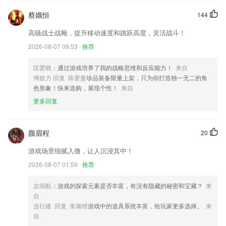
6.为所有备战公务员考试的小伙伴们提供在线整卷模考，模拟考试真实氛
围，营造竞争环境，快速进入备考状态。
蔡娥恒
144
五福彩票旧版安卓版更新了什么?
高级战士战靴，提升移动速度和跳跃高度，灵活战斗！
2026-08-07 09:53
推荐
增加长按悬浮球按钮的快捷操作功能。
APP更新内容
匡爱晓
：通过游戏培养了我的战略思维和反应能力！
来自
【修复】
傅姣力 回复 陈爱曼
珍品装备限量上架，只为你打造独一无二的角
色形象！快来选购，展现个性！
来自
方便查看预算，控制支出；
更多回复
新闻报道优化；
优化 | 直播支持画中画
颜眉程
20
联系我们
以上就是五福彩票旧版安卓版的介绍，如果您喜欢这款软件，您可以到应
游戏场景细腻入微，让人沉浸其中！
用商店进行打分评论，说出您的使用经历，以帮助我们更好的对产品进行
2026-08-07 01:59
推荐
优化修改。
吉阅航
：游戏的探索元素是否丰富，有没有隐藏的秘密和宝藏？
来
自
连行建 回复 朱璐维
游戏中的道具系统丰富，给玩家更多选择。
来
自