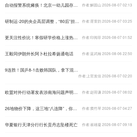
自动报警系统瘫痪！北京一幼儿园存重大火灾隐患
作者:解固山 2026-08-07 02:13
研制运-20的央企高层调整，“80后”担任总经理
作者:胥萱韵 2026-08-07 03:25
更关注性价比！寒假研学价格上涨热度下降
作者:印阅菲 2026-08-07 01:52
王毅同伊朗外长阿卜杜拉希扬通电话
作者:蓝武翰 2026-08-06 22:50
9连胜！国乒8-1击败韩国队，拿下混合团体世界杯冠军
作者:上官发佳 2026-08-07 02:20
欧盟对外行动署发表涉南海问题声明，中国驻欧盟使团驳斥
作者:赵荷谦 2026-08-07 08:02
26地物价下降，这三地“八连降”，你家呢？
作者:窦竹琴 2026-08-07 04:27
华夏银行天津分行行长贡丹志坠楼死亡
作者:崔雄凝 2026-08-07 09:18