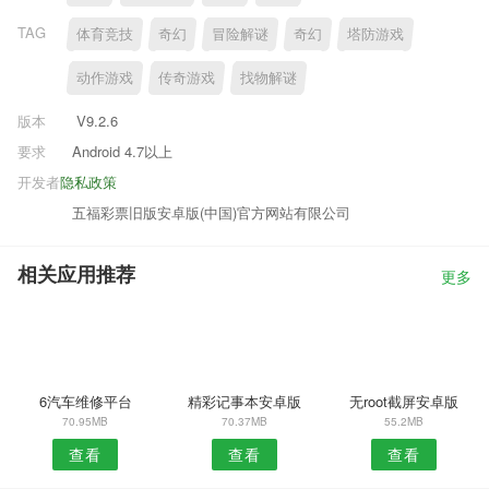
TAG
体育竞技
奇幻
冒险解谜
奇幻
塔防游戏
动作游戏
传奇游戏
找物解谜
版本
V9.2.6
要求
Android 4.7以上
开发者
隐私政策
五福彩票旧版安卓版(中国)官方网站有限公司
相关应用推荐
更多
6汽车维修平台
精彩记事本安卓版
无root截屏安卓版
70.95MB
70.37MB
55.2MB
查看
查看
查看