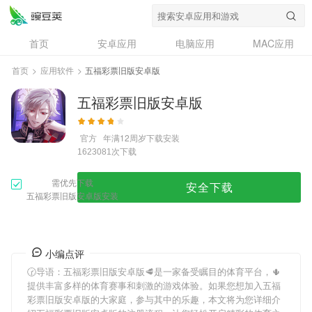
首页
安卓应用
电脑应用
MAC应用
资讯
专题
设计奖
创意应用
首页
>
应用软件
>
五福彩票旧版安卓版
问答
五福彩票旧版安卓版
官方
年满12周岁
下载安装
次下载
1623081
需优先下载
安全下载
五福彩票旧版安卓版安装
小编点评
🕝导语：
五福彩票旧版安卓版
🥩是一家备受瞩目的体育平台，🌵
提供丰富多样的体育赛事和刺激的游戏体验。如果您想加入
五福
彩票旧版安卓版
的大家庭，参与其中的乐趣，本文将为您详细介