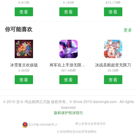
9.91GB
3.19GB
873.17MB
查看
查看
查看
你可能喜欢
更多
冰雪复古欢娱版
将军在上手游无限元宝金币内购
决战圣殿超变无限刀
3.36GB
567.48MB
26.5MB
查看
查看
查看
© 2010 至今 鸿运棋牌正式版 版权所有。© Since 2010 daxiongtv.com . All rights
reserved.
版权保护投诉指引
网上有害信息举报专区
京ICP备19043480号-2
・
公安部网络违法犯罪举报网站