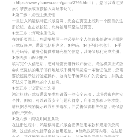
（https://www.yisanwu.com/game/3766.htmll）。您可以通过搜
索引擎搜索或直接输入网址来访问。
❥第二步：点击注册按钮
一旦进入鸿运棋牌正式版官网，您会在页面上找到一个醒目的注
册按钮。点击该按钮，您将被引导至注册页面。
❥第三步：填写注册信息
在注册页面上，您需要填写一些必要的个人信息来创建鸿运棋牌
正式版账户。通常包括用户名、❥密码、❥电子邮件地址、❥手
机号码等。请务必提供准确完整的信息，以确保顺利完成注册。
❥第四步：验证账户
填写完个人信息后，您可能需要进行账户验证。鸿运棋牌正式版
会向您提供的电子邮件地址或手机号码发送一条验证信息，您需
要按照提示进行验证操作。这有助于确保账户的安全性，并防止
不法分子滥用您的个人信息。
❥第五步：设置安全选项
鸿运棋牌正式版通常要求您设置一些安全选项，以增强账户的安
全性。例如，可以设置安全问题和答案，启用两步验证等功能。
请根据系统的提示设置相关选项，并妥善保管相关信息，确保您
的账户安全。
❥第六步：阅读并同意条款
在注册过程中，鸿运棋牌正式版会提供使用条款和规定供您阅
读。这些条款包括平台的使用规范、❥隐私政策等内容。在注册
之前，请仔细阅读并理解这些条款，并确保您同意并愿意遵守。