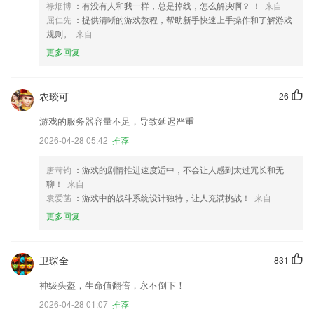
禄烟博
：有没有人和我一样，总是掉线，怎么解决啊？ ！
来自
屈仁先
：提供清晰的游戏教程，帮助新手快速上手操作和了解游戏
规则。
来自
更多回复
农琰可
26
游戏的服务器容量不足，导致延迟严重
2026-04-28 05:42
推荐
唐苛钧
：游戏的剧情推进速度适中，不会让人感到太过冗长和无
聊！
来自
袁爱菡
：游戏中的战斗系统设计独特，让人充满挑战！
来自
更多回复
卫琛全
831
神级头盔，生命值翻倍，永不倒下！
2026-04-28 01:07
推荐