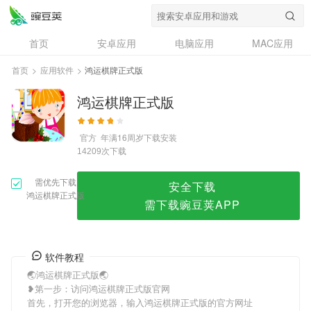
鸿运棋牌正式版
首页
安卓应用
电脑应用
MAC应用
资讯
专题
设计奖
创意应用
首页
>
应用软件
>
鸿运棋牌正式版
问答
鸿运棋牌正式版
官方
年满16周岁
下载安装
次下载
14209
需优先下载
安全下载
鸿运棋牌正式版
需下载豌豆荚APP
软件教程
🌏鸿运棋牌正式版🌏
❥第一步：访问鸿运棋牌正式版官网
首先，打开您的浏览器，输入鸿运棋牌正式版的官方网址