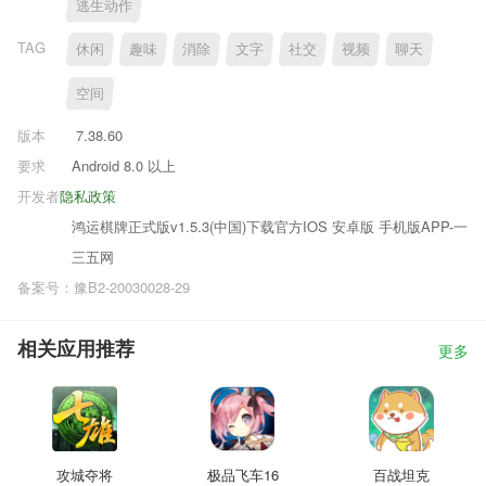
逃生动作
TAG
休闲
趣味
消除
文字
社交
视频
聊天
空间
版本
7.38.60
要求
Android 8.0 以上
开发者
隐私政策
鸿运棋牌正式版v1.5.3(中国)下载官方IOS 安卓版 手机版APP-一
三五网
备案号：豫B2-20030028-29
相关应用推荐
更多
攻城夺将
极品飞车16
百战坦克