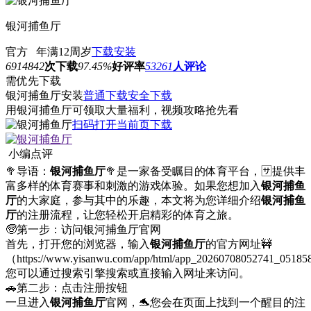
银河捕鱼厅
官方
年满12周岁
下载安装
6914842
次下载
97.45%
好评率
53261
人评论
需优先下载
银河捕鱼厅安装
普通下载
安全下载
用银河捕鱼厅可领取大量福利，视频攻略抢先看
扫码打开当前页下载
小编点评
🥦导语：
银河捕鱼厅
🥦是一家备受瞩目的体育平台，🈂提供丰
富多样的体育赛事和刺激的游戏体验。如果您想加入
银河捕鱼
厅
的大家庭，参与其中的乐趣，本文将为您详细介绍
银河捕鱼
厅
的注册流程，让您轻松开启精彩的体育之旅。
🧓第一步：访问银河捕鱼厅官网
首先，打开您的浏览器，输入
银河捕鱼厅
的官方网址🚧
（https://www.yisanwu.com/app/html/app_20260708052741_0518
您可以通过搜索引擎搜索或直接输入网址来访问。
🚗第二步：点击注册按钮
一旦进入
银河捕鱼厅
官网，🐬您会在页面上找到一个醒目的注