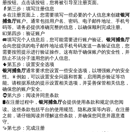
册按钮。点击该按钮，您将被引导至注册页面。
👵第三步：填写注册信息
🥌在注册页面上，您需要填写一些必要的个人信息来创建
银河
捕鱼厅
账户。通常包括用户名、密码、电子邮件地址、手机号
码等。请务必提供准确完整的信息，以确保顺利完成注册。
💴第四步：验证账户
🚐填写完个人信息后，您可能需要进行账户验证。
银河捕鱼厅
会向您提供的电子邮件地址或手机号码发送一条验证信息，您
需要按照提示进行验证操作。这有助于确保账户的安全性，并
防止不法分子滥用您的个人信息。
🌵第五步：设置安全选项
银河捕鱼厅
通常要求您设置一些安全选项，以增强账户的安全
性。🎇例如，可以设置安全问题和答案，启用两步验证等功
能。请根据系统的提示设置相关选项，并妥善保管相关信息，
确保您的账户安全。
🧔第六步：阅读并同意条款
🛢在注册过程中，
银河捕鱼厅
会提供使用条款和规定供您阅
读。这些条款包括平台的使用规范、隐私政策等内容。在注册
之前，请仔细阅读并理解这些条款，并确保您同意并愿意遵
守。
🍠第七步：完成注册