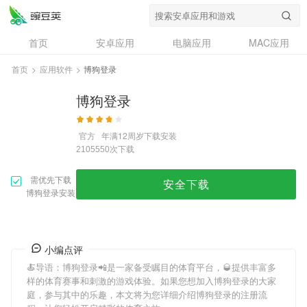
首页
安卓应用
电脑应用
MAC应用
资讯
专题
设计奖
创意应用
首页
>
应用软件
>
博狗登录
问答
博狗登录
官方
年满12周岁
下载安装
次下载
2105550
需优先下载
安全下载
博狗登录安装
小编点评
🍝导语：
博狗登录
📲是一家备受瞩目的体育平台，🥃提供丰富多
样的体育赛事和刺激的游戏体验。如果您想加入
博狗登录
的大家
庭，参与其中的乐趣，本文将为您详细介绍
博狗登录
的注册流