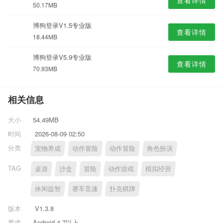
查看详情
50.17MB
博狗登录V1.5专业版
查看详情
18.44MB
博狗登录V5.9专业版
查看详情
70.93MB
相关信息
大小
54.49MB
时间
2026-08-09 02:50
分类
宠物养成
动作冒险
动作冒险
角色扮演
TAG
桌游
沙盒
冒险
动作游戏
模拟经营
休闲益智
赛车竞速
扑克棋牌
版本
V1.3.8
要求
Android 4.7以上