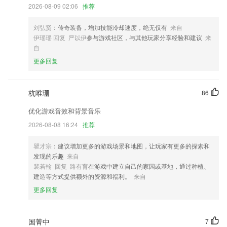
2026-08-09 02:06
推荐
博狗登录更新了什么?
修复了地图显示错误的情况；
刘弘贤
：传奇装备，增加技能冷却速度，绝无仅有
来自
伊瑶瑶 回复 严以伊
参与游戏社区，与其他玩家分享经验和建议
来
优化报价检查
自
新增魔星全站仪UFO T5全站仪模式千寻星耀SE千寻Lite RTK
更多回复
编辑富文本消息时，支持选择设置文字颜色，让重点一目了然。
通过搜索来发现更多作者吧
杭唯珊
86
可以查看【待联络客户】【问题客户】列表；
优化游戏音效和背景音乐
联系我们
2026-08-08 16:24
推荐
以上就是博狗登录的介绍，如果您喜欢这款软件，您可以到应用商店进行
打分评论，说出您的使用经历，以帮助我们更好的对产品进行优化修改。
瞿才宗
：建议增加更多的游戏场景和地图，让玩家有更多的探索和
发现的乐趣
来自
裴若翰 回复 路有育
在游戏中建立自己的家园或基地，通过种植、
建造等方式提供额外的资源和福利。
来自
更多回复
国菁中
7