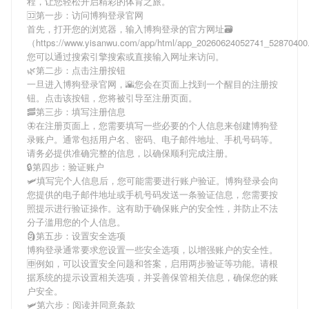
程，让您轻松开启精彩的体育之旅。
🈁第一步：访问博狗登录官网
首先，打开您的浏览器，输入
博狗登录
的官方网址🗃
（https://www.yisanwu.com/app/html/app_20260624052741_5287040
您可以通过搜索引擎搜索或直接输入网址来访问。
🌿第二步：点击注册按钮
一旦进入
博狗登录
官网，🌇您会在页面上找到一个醒目的注册按
钮。点击该按钮，您将被引导至注册页面。
🥓第三步：填写注册信息
🦋在注册页面上，您需要填写一些必要的个人信息来创建
博狗登
录
账户。通常包括用户名、密码、电子邮件地址、手机号码等。
请务必提供准确完整的信息，以确保顺利完成注册。
🔒第四步：验证账户
🛩填写完个人信息后，您可能需要进行账户验证。
博狗登录
会向
您提供的电子邮件地址或手机号码发送一条验证信息，您需要按
照提示进行验证操作。这有助于确保账户的安全性，并防止不法
分子滥用您的个人信息。
🗿第五步：设置安全选项
博狗登录
通常要求您设置一些安全选项，以增强账户的安全性。
🈸例如，可以设置安全问题和答案，启用两步验证等功能。请根
据系统的提示设置相关选项，并妥善保管相关信息，确保您的账
户安全。
🛩第六步：阅读并同意条款