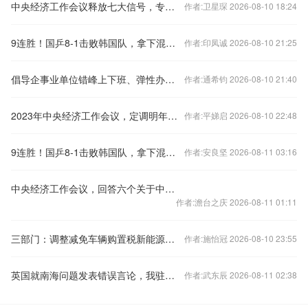
中央经济工作会议释放七大信号，专家火线解读
作者:卫星琛 2026-08-10 18:24
9连胜！国乒8-1击败韩国队，拿下混合团体世界杯冠军
作者:印凤诚 2026-08-10 21:25
倡导企事业单位错峰上下班、弹性办公！北京发布七条响应措施
作者:通希钧 2026-08-10 21:40
2023年中央经济工作会议，定调明年经济工作
作者:平娣启 2026-08-10 22:48
9连胜！国乒8-1击败韩国队，拿下混合团体世界杯冠军
作者:安良坚 2026-08-11 03:16
中央经济工作会议，回答六个关于中国经济的重要问题
作者:澹台之庆 2026-08-11 01:11
三部门：调整减免车辆购置税新能源汽车产品技术要求
作者:施怡冠 2026-08-10 23:55
英国就南海问题发表错误言论，我驻英使馆：提出严正交涉
作者:武东辰 2026-08-11 02:38