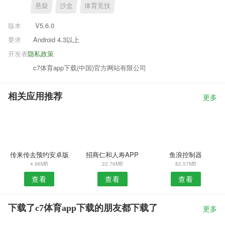
悬疑
沙盒
体育竞技
版本
V5.6.0
要求
Android 4.3以上
开发者
隐私政策
c7体育app下载(中国)官方网站有限公司
相关应用推荐
更多
传来传去预约安卓版
招商仁和人寿APP
鱼浪控制器
4.96MB
22.76MB
82.57MB
查看
查看
查看
下载了c7体育app下载的朋友都下载了
更多