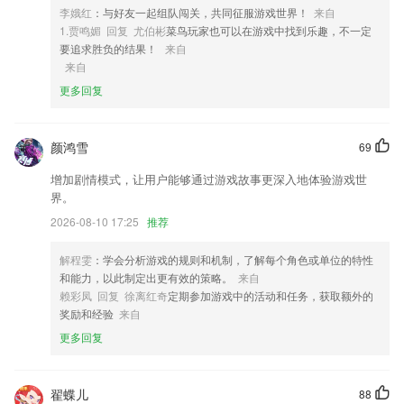
4,分享给好友，QQ、微信都可以分享你喜欢的内容。
李娥红
：与好友一起组队闯关，共同征服游戏世界！
来自
5,每天都会发布一些比较有趣的信息，大家可以任意浏览喜欢的内容。
1.贾鸣媚 回复 尤伯彬
菜鸟玩家也可以在游戏中找到乐趣，不一定
要追求胜负的结果！
来自
6,【创业服务】3000+项目资源,1000+投资机构,2000+专业新材料投资
来自
人,100+券商及金融机构,200+资深创业导师,够不够?
更多回复
c7体育app下载软件优势
1.多种课程及时的知晓，随时学习考研知识非常的简洁化。
颜鸿雪
69
2.◆提供纯中文、纯英文和中英对照的英文图书翻译
增加剧情模式，让用户能够通过游戏故事更深入地体验游戏世
3.·会每天更新一些安全小知识，结合一些案例帮助用户更好地去理解和
界。
学习
2026-08-10 17:25
推荐
4.打谱模式可载入 SGF 格式的棋谱文件,支持棋谱研究和习题练习.
5.中消耗明细、积分明细可查询中获得
解程雯
：学会分析游戏的规则和机制，了解每个角色或单位的特性
和能力，以此制定出更有效的策略。
来自
6.获得单词跟读，锻炼你的口语能力，帮助用户2265更好的使用
赖彩凤 回复 徐离红奇
定期参加游戏中的活动和任务，获取额外的
c7体育app下载更新了什么?
奖励和经验
来自
更多回复
修复MIUI14上的移除OTA验证(@Zyilin98)
移除通知动作新增延迟移除
翟蝶儿
88
修复地图问题。