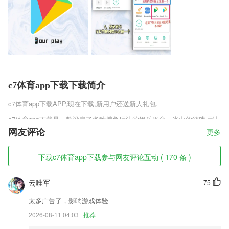
c7体育app下载下载简介
c7体育app下载
APP,现在下载,新用户还送新人礼包.
c7体育app下载是一款设定了多种捕鱼玩法的娱乐平台，当中的游戏玩法
和场景都是相当经典和时尚的，能够让你更好的体会到捕鱼欢乐，每一场
网友评论
更多
切磋都是相当经典的，其中的捕鱼道具也随你使用，让你你更好地来通过
比赛赢得积分奖励。
下载c7体育app下载参与网友评论互动 ( 170 条 )
c7体育app下载软件特色
云唯军
75
1,涵盖高一高二高三语文数学英语物理化学生物政治历史地理！
2,智能联机：一个电源就搞定，就是这么强大！
太多广告了，影响游戏体验
3,在西西该页面点击下载软件
2026-08-11 04:03
推荐