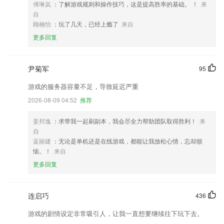
傅琳岚
：了解游戏规则和操作技巧，这是提高胜率的基础。 ！
来
自
顾楠怡
：玩了几天，已经上瘾了
来自
更多回复
尹菊军
95
游戏的服务器容量不足，导致延迟严重
2026-08-09 04:52
推荐
姜邦逸
：求带我一起刷副本，我会尽全力帮助团队取得胜利！
来
自
蓝丽建
：无论是单机还是在线游戏，都能让我放松心情，忘却烦
恼。！
来自
更多回复
连启巧
436
游戏的剧情设定非常吸引人，让我一直想要继续往下玩下去。