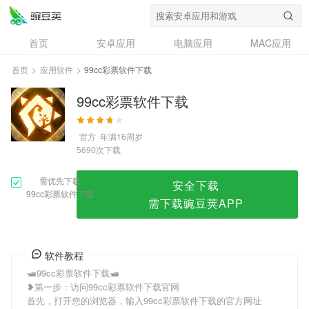
99cc彩票软件下载
首页
安卓应用
电脑应用
MAC应用
资讯
专题
设计奖
创意应用
首页
>
应用软件
>
99cc彩票软件下载
问答
99cc彩票软件下载
官方
年满16周岁
次下载
5690
需优先下载
安全下载
99cc彩票软件下载
需下载豌豆荚APP
软件教程
🛥99cc彩票软件下载🛥
❥第一步：访问99cc彩票软件下载官网
首先，打开您的浏览器，输入99cc彩票软件下载的官方网址