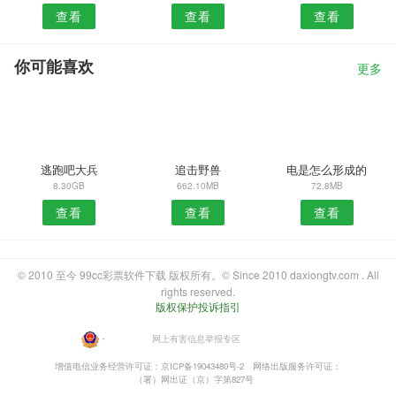
查看
查看
查看
你可能喜欢
更多
逃跑吧大兵
追击野兽
电是怎么形成的
8.30GB
662.10MB
72.8MB
查看
查看
查看
© 2010 至今 99cc彩票软件下载 版权所有。© Since 2010 daxiongtv.com . All
rights reserved.
版权保护投诉指引
・
网上有害信息举报专区
增值电信业务经营许可证：京ICP备19043480号-2
网络出版服务许可证：
（署）网出证（京）字第827号