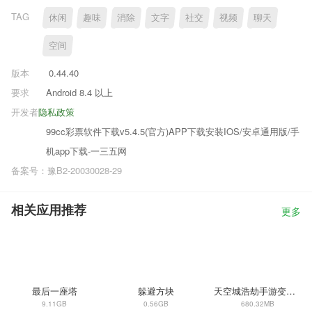
TAG
休闲
趣味
消除
文字
社交
视频
聊天
空间
版本
0.44.40
要求
Android 8.4 以上
开发者
隐私政策
99cc彩票软件下载v5.4.5(官方)APP下载安装IOS/安卓通用版/手
机app下载-一三五网
备案号：豫B2-20030028-29
相关应用推荐
更多
最后一座塔
躲避方块
天空城浩劫手游变态单机内购
9.11GB
0.56GB
680.32MB