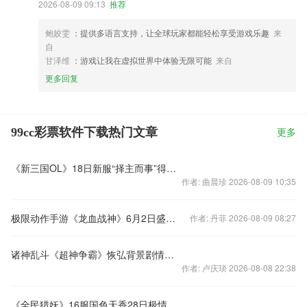
2026-08-09 09:13
推荐
鲍姣雯
：提供多语言支持，让全球玩家都能轻松享受游戏乐趣
来
自
甘泽维
：游戏让我在虚拟世界中体验无限可能
来自
更多回复
99cc彩票软件下载热门文章
更多
《新三国OL》18日新服“择主而事”得显长才
作者: 曲晨珍 2026-08-09 10:35
极限动作手游《龙血战神》6月2日盛大开启
作者: 丹菲 2026-08-09 08:27
诸神乱斗《超神争霸》恢弘背景剧情介绍
作者: 卢庆琰 2026-08-08 22:38
《全民猎妖》16服国色天香28日极情开启