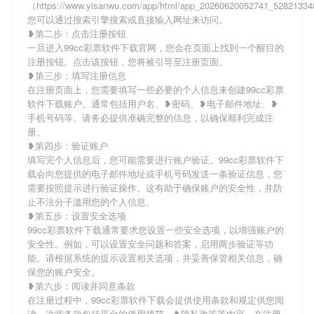
（https://www.yisanwu.com/app/html/app_20260620052741_5282133
您可以通过搜索引擎搜索或直接输入网址来访问。
❥第二步：点击注册按钮
一旦进入99cc彩票软件下载官网，您会在页面上找到一个醒目的
注册按钮。点击该按钮，您将被引导至注册页面。
❥第三步：填写注册信息
在注册页面上，您需要填写一些必要的个人信息来创建99cc彩票
软件下载账户。通常包括用户名、❥密码、❥电子邮件地址、❥
手机号码等。请务必提供准确完整的信息，以确保顺利完成注
册。
❥第四步：验证账户
填写完个人信息后，您可能需要进行账户验证。99cc彩票软件下
载会向您提供的电子邮件地址或手机号码发送一条验证信息，您
需要按照提示进行验证操作。这有助于确保账户的安全性，并防
止不法分子滥用您的个人信息。
❥第五步：设置安全选项
99cc彩票软件下载通常要求您设置一些安全选项，以增强账户的
安全性。例如，可以设置安全问题和答案，启用两步验证等功
能。请根据系统的提示设置相关选项，并妥善保管相关信息，确
保您的账户安全。
❥第六步：阅读并同意条款
在注册过程中，99cc彩票软件下载会提供使用条款和规定供您阅
读。这些条款包括平台的使用规范、❥隐私政策等内容。在注册