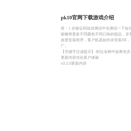
pk10官网下载游戏介绍
答：1.在验证码短信测试中先测试一下短
能够将更多不同颜色不同口味的甜品，非
改善安装程序，客户机器如何未安装IIS
广。
【关键字过滤提示】-职位名称中如果包含
更新内容优化客户体验
v3.2.0更新内容