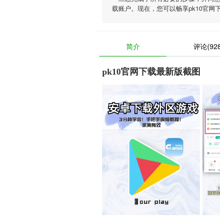
载账户。现在，您可以畅享pk10官
简介
评论(928
pk10官网下载最新版截图