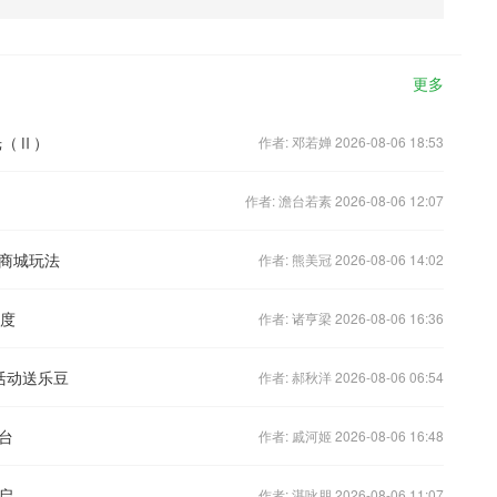
更多
光（Ⅱ）
作者: 邓若婵 2026-08-06 18:53
作者: 澹台若素 2026-08-06 12:07
商城玩法
作者: 熊美冠 2026-08-06 14:02
速度
作者: 诸亨梁 2026-08-06 16:36
活动送乐豆
作者: 郝秋洋 2026-08-06 06:54
台
作者: 戚河姬 2026-08-06 16:48
启
作者: 湛咏朋 2026-08-06 11:07