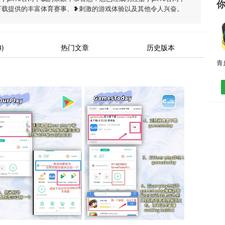
网下载提供的丰富体育赛事、❥刺激的游戏体验以及其他令人兴奋。
)
热门文章
历史版本