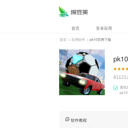
pk10官网下载
首页
安卓应用
首页
>
应用软件
>
pk10官网下载
pk
61121
需优
pk1
软件教程