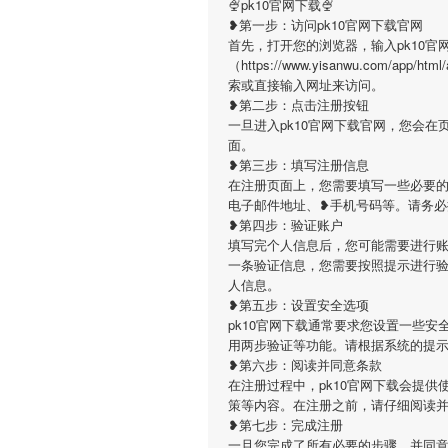
🍨pk10官网下载🍨
❥第一步：访问pk10官网下载官网
首先，打开您的浏览器，输入pk10官
（https://www.yisanwu.com/app/
索或直接输入网址来访问。
❥第二步：点击注册按钮
一旦进入pk10官网下载官网，您会
面。
❥第三步：填写注册信息
在注册页面上，您需要填写一些必要的
电子邮件地址、❥手机号码等。请务
❥第四步：验证账户
填写完个人信息后，您可能需要进行账
一条验证信息，您需要按照提示进行
人信息。
❥第五步：设置安全选项
pk10官网下载通常要求您设置一些
用两步验证等功能。请根据系统的提
❥第六步：阅读并同意条款
在注册过程中，pk10官网下载会提
策等内容。在注册之前，请仔细阅读
❥第七步：完成注册
一旦您完成了所有必要的步骤，并同意了