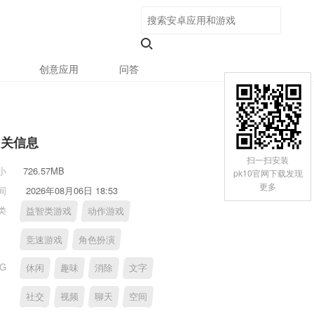
创意应用
问答
相关信息
扫一扫安装
小
726.57MB
pk10官网下载发现
更多
间
2026年08月06日 18:53
类
益智类游戏
动作游戏
竞速游戏
角色扮演
AG
休闲
趣味
消除
文字
社交
视频
聊天
空间