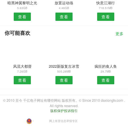
暗黑神翼黎明之光
放置运动场
快意江湖行
5.63GB
4.46GB
718.51MB
查看
查看
查看
你可能喜欢
更多
风流大都督
2022新版复古冰雪
疯狂的食人鱼
7.26GB
505.28MB
29.7MB
查看
查看
查看
© 2010 至今 千亿电子网址有哪些网站 版权所有。© Since 2010 daxiongtv.com .
All rights reserved.
版权保护投诉指引
・
网上有害信息举报专区