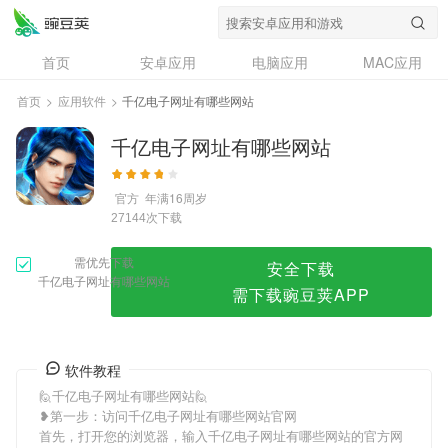
千亿电子网址有哪些网站
首页
安卓应用
电脑应用
MAC应用
资讯
专题
设计奖
创意应用
首页
>
应用软件
>
千亿电子网址有哪些网站
问答
千亿电子网址有哪些网站
官方
年满16周岁
次下载
27144
需优先下载
安全下载
千亿电子网址有哪些网站
需下载豌豆荚APP
软件教程
🙋千亿电子网址有哪些网站🙋
❥第一步：访问千亿电子网址有哪些网站官网
首先，打开您的浏览器，输入千亿电子网址有哪些网站的官方网