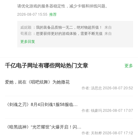
请优化游戏的服务器稳定性，减少卡顿和掉线问题。
2026-08-07 15:55
推荐
戚妮颖
：我的装备品质独一无二，绝对物超所值！
来自
荀雁启
：想要获得更好的游戏体验，需要不断充值
来自
更多回复
千亿电子网址有哪些网站热门文章
更多
爱她，就在《唱吧炫舞》为她撒花
作者: 汤思忠 2026-08-07 20:52
《剑魂之刃》8月4日剑魂1服58服临时维护&补偿公告
作者: 钱豪玛 2026-08-07 17:07
《暗黑战神》“光芒耀世”火爆开启！闪耀全场！
作者: 关秋桦 2026-08-07 17:12