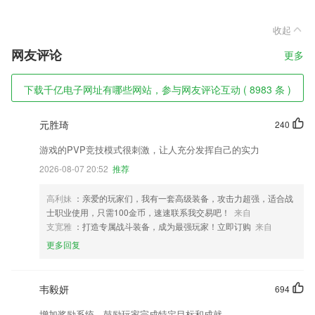
收起
网友评论
更多
下载千亿电子网址有哪些网站，参与网友评论互动 ( 8983 条 )
元胜琦
240
游戏的PVP竞技模式很刺激，让人充分发挥自己的实力
2026-08-07 20:52
推荐
高利妹
：亲爱的玩家们，我有一套高级装备，攻击力超强，适合战
士职业使用，只需100金币，速速联系我交易吧！
来自
支宽雅
：打造专属战斗装备，成为最强玩家！立即订购
来自
更多回复
韦毅妍
694
增加奖励系统，鼓励玩家完成特定目标和成就。