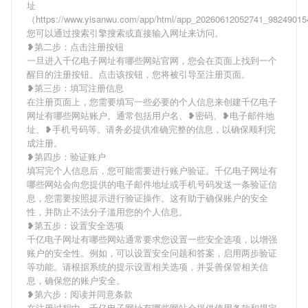
址
（https://www.yisanwu.com/app/html/app_20260612052741_9824901
您可以通过搜索引擎搜索或直接输入网址来访问。
❥第二步：点击注册按钮
一旦进入千亿电子网址有哪些网站官网，您会在页面上找到一个
醒目的注册按钮。点击该按钮，您将被引导至注册页面。
❥第三步：填写注册信息
在注册页面上，您需要填写一些必要的个人信息来创建千亿电子
网址有哪些网站账户。通常包括用户名、❥密码、❥电子邮件地
址、❥手机号码等。请务必提供准确完整的信息，以确保顺利完
成注册。
❥第四步：验证账户
填写完个人信息后，您可能需要进行账户验证。千亿电子网址有
哪些网站会向您提供的电子邮件地址或手机号码发送一条验证信
息，您需要按照提示进行验证操作。这有助于确保账户的安全
性，并防止不法分子滥用您的个人信息。
❥第五步：设置安全选项
千亿电子网址有哪些网站通常要求您设置一些安全选项，以增强
账户的安全性。例如，可以设置安全问题和答案，启用两步验证
等功能。请根据系统的提示设置相关选项，并妥善保管相关信
息，确保您的账户安全。
❥第六步：阅读并同意条款
在注册过程中，千亿电子网址有哪些网站会提供使用条款和规定