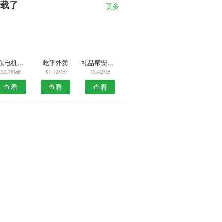
下载了
更多
山东电机网APP
吃乎外卖
礼品帮安卓版
32.76MB
51.12MB
18.42MB
查看
查看
查看