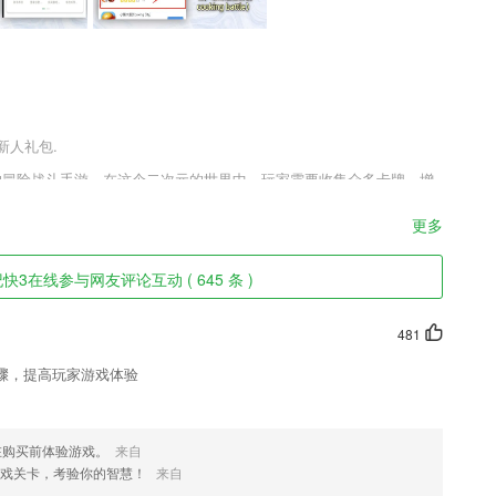
新人礼包.
风的冒险战斗手游。在这个二次元的世界中，玩家需要收集众多卡牌，增
获得胜利。游戏中拥有着众多可爱的妹子，她们有着十分可爱的外表，
真实，让你能够更好的沉浸其中。
更多
快3在线参与网友评论互动 ( 645 条 )
经营情况;
481
户找到自己喜欢的商品资源。
骤，提高玩家游戏体验
更新及共享动态，确保成员的信息获取。
在购买前体验游戏。
来自
游戏关卡，考验你的智慧！
来自