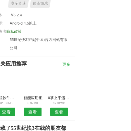
赛车竞速
传奇游戏
本
V5.2.4
求
Android 4.5以上
发者
隐私政策
55世纪快3在线(中国)官方网站有限
公司
相关应用推荐
更多
阿轻软件库预约安卓版
智能应用锁
0掌上平遥APP
81.56MB
5.97MB
37.32MB
查看
查看
查看
载了55世纪快3在线的朋友都