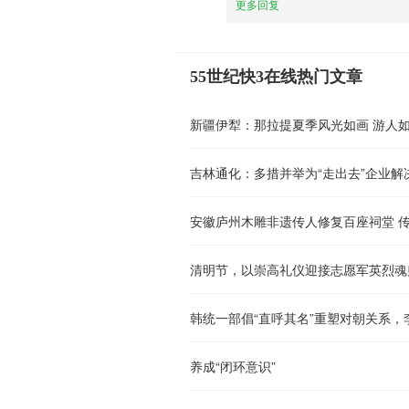
更多回复
55世纪快3在线热门文章
新疆伊犁：那拉提夏季风光如画 游人
吉林通化：多措并举为“走出去”企业解
安徽庐州木雕非遗传人修复百座祠堂 
清明节，以崇高礼仪迎接志愿军英烈魂
韩统一部倡“直呼其名”重塑对朝关系
养成“闭环意识”