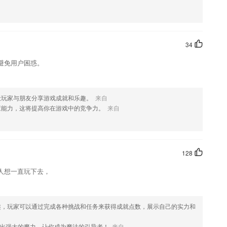
知识的普及，打造了更为安全的生产方式
老师完成线上教学。
34
避免用户困惑。
英语教材，每天十分钟，孩子英语变大牛！
，每个故事配有不同的插图，方便用户的查看。
的学习体验，这里的培训课程十分的全面。
让玩家与朋友分享游戏成就和乐趣。
来自
应能力，这将提高你在游戏中的竞争力。
来自
128
人想一直玩下去，
趣，玩家可以通过完成各种挑战和任务来获得成就点数，展示自己的实力和
出强大的魔力，让你成为魔法的引导者！
来自