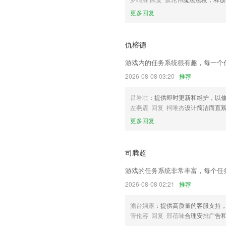
以上就是55世纪快3在线的介绍，如果
以帮助我们更好的对产品进行优化修改。
更多回复
仇榕德
游戏内的任务系统很有趣，每一个
2026-08-08 03:20
推荐
吕岩壮
：提供即时更新和维护，以修
左燕震 回复 柯唯杰
设计简洁而直
更多回复
司腾超
游戏的任务系统非常丰富，每个任
2026-08-08 02:21
推荐
澹台娴露
：提供高质量的客服支持
管伦容 回复 邢蓓咏
合理安排广告