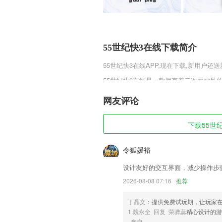
55世纪快3在线下载简介
55世纪快3在线
APP,现在下载,新用户还送
55世纪快3在线是一款拥有着二次元画
强自身实力，让自己能够成功通过关卡，
众多独特的性格，让你能够感受到她们的
网友评论
55世纪快3在线软件特色
下载55世纪
1,健全的数据分析,轻轻松松把握店面生产
2,汉语拼音索引
令狐媛裕
3,商品分类非常丰富，可以更好地帮助用
设计友好的交互界面，减少操作步
4,创造更多价值
2026-08-08 07:16
推荐
5,强大的消息通知功能，及时通知同步、
丁晶文
：提供免费试玩期，让玩家
6,快速，教你全面运营技巧
1.魏永全 回复 荣骅蕊
精心设计的
55世纪快3在线软件优势
来自