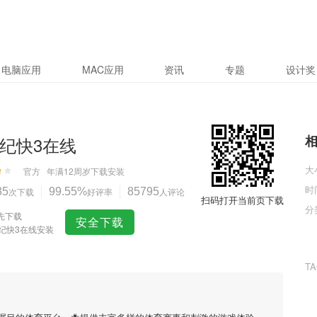
电脑应用
MAC应用
资讯
专题
设计奖
世纪快3在线
大
官方
年满12周岁
下载安装
时
35
次下载
99.55%
好评率
85795
人评论
扫码打开当前页下载
分
先下载
安全下载
世纪快3在线安装
T