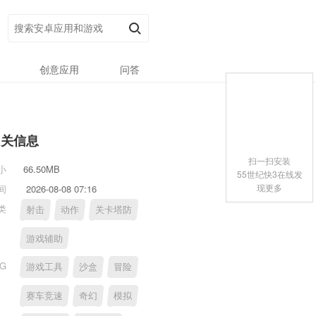
创意应用
问答
相关信息
扫一扫安装
小
66.50MB
55世纪快3在线发
现更多
间
2026-08-08 07:16
类
射击
动作
关卡塔防
游戏辅助
AG
游戏工具
沙盒
冒险
赛车竞速
奇幻
模拟