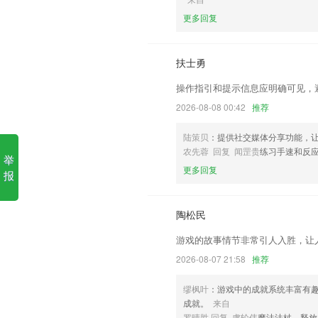
更多回复
1.优质的移动平台的打造，更加利用安全
2.结合老师的教学需求，能够自动的帮助
扶士勇
3.有着海量的学习资源，随时可以查看。
操作指引和提示信息应明确可见，
4.2000本海外分级阅读，同步美国小学
2026-08-08 00:42
推荐
5.跟随古诗进行变化，而且插图高清流畅
6.查找起来更加方便，带给大家的是更好
陆策贝
：提供社交媒体分享功能，
农先蓉 回复 闻罡贵
练习手速和反
55世纪快3在线更新了什么?
举
更多回复
报
文字标注书签，让阅读留下更多痕迹
增加外国人申请居留许可证。
陶松民
主要更新司机端体验，修复部分bug。
游戏的故事情节非常引人入胜，让
优化资讯模块
2026-08-07 21:58
推荐
gps实时海拔，好用的定位工具手机软件
支持微信QQ图片分享；
缪枫叶
：游戏中的成就系统丰富有
成就。
来自
联系我们
罗晴胜 回复 虞轮伟
魔法法杖，释放