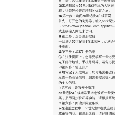
🍧导语：
55世纪快3在线
🚈是一家备
如果您想加入
55世纪快3在线
的大家庭
程，让您轻松开启精彩的体育之旅。
🛳第一步：访问55世纪快3在线官网
首先，打开您的浏览器，输入
55世纪
（https://www.yisanwu.com/app
或直接输入网址来访问。
🔋第二步：点击注册按钮
一旦进入
55世纪快3在线
官网，🍗您
册页面。
🕋第三步：填写注册信息
🕔在注册页面上，您需要填写一些必
电子邮件地址、手机号码等。请务必
🗝第四步：验证账户
🚨填写完个人信息后，您可能需要进
发送一条验证信息，您需要按照提示
的个人信息。
✈️第五步：设置安全选项
55世纪快3在线
通常要求您设置一些安
案，启用两步验证等功能。请根据系
👨第六步：阅读并同意条款
✈️在注册过程中，
55世纪快3在线
会提
政策等内容。在注册之前，请仔细阅