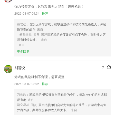
2,从广播电视到移动终端，手机江西台app将始终坚持唱响主旋律、传播
强力弓箭装备，远程攻击无人能挡！速来抢购！
正能量。
2026-08-07 09:34
推荐
3,365体育官网入口是一款策略性游戏，游戏的画面效果精致，丰富的资
源自由组建你的最强军队，丰富玩法模式，多样化的策略布局，实现你的
滕岩松
：喜欢玩动作游戏，能够通过操作和技巧来战胜敌人，体验
王者之路，召集强力的英雄，招募各种强力部队为你探险征战。赶紧来下
快节奏的战斗
来自
载体验吧！
1.长孙健壮 回复 谈洋豪
游戏的难度设置有点不合理，有时候太容
易有时候太难。
来自
4,手机里的扫描仪，自动识别文档边界生成扫描件
来自
5,支持导出所有将我删除的好友名单
更多回复
6,可以设置阅读界面，比如说这是字体大小、行间距、段间距、翻页模
式、背景颜色等，更舒适阅读。
别莲悦
71
pg网络赌钱app最新版软件优势
游戏的奖励机制不合理，需要调整
1.游戏化的成就系统、紧张刺激的多人竞赛、精彩有趣的动画，让孩子在
欢乐的气氛中，逐渐爱上学习。
2026-08-07 02:05
推荐
2.2·兴趣练习，轻松学习，软件中收录了各种有声读物和广播听力内容以
习桦欣
：游戏里的NPC都有自己独特的个性，每次与他们的对话都
及演讲和影视英语等资源，轻松吸收知识。
很有趣
来自
3.能够清楚查阅到课程资源，浏览课程分类内容；
司空星菡 回复 夏启杰
徒弟们会成为你的得力助手，在游戏中与你
并肩作战，共同征服各种敌人和关卡。
来自
4.错题练习，直接对自己做错的所有习题进行再一次的反复训练；