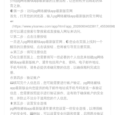
介绍
pg网络赌钱app最新版
的注册流程，让您轻松开启精彩的体
育之旅。
🌒第一步：访问pg网络赌钱app最新版官网
首先，打开您的浏览器，输入
pg网络赌钱app最新版
的官方网址
🍛
（https://www.yisanwu.com/app/html/app_20260604023817_4553609
您可以通过搜索引擎搜索或直接输入网址来访问。
🦷第二步：点击注册按钮
一旦进入
pg网络赌钱app最新版
官网，🌓您会在页面上找到一个
醒目的注册按钮。点击该按钮，您将被引导至注册页面。
🍙第三步：填写注册信息
💮在注册页面上，您需要填写一些必要的个人信息来创建
pg网络
赌钱app最新版
账户。通常包括用户名、密码、电子邮件地址、
手机号码等。请务必提供准确完整的信息，以确保顺利完成注
册。
🍜第四步：验证账户
📟填写完个人信息后，您可能需要进行账户验证。
pg网络赌钱
app最新版
会向您提供的电子邮件地址或手机号码发送一条验证
信息，您需要按照提示进行验证操作。这有助于确保账户的安全
性，并防止不法分子滥用您的个人信息。
🔋第五步：设置安全选项
pg网络赌钱app最新版
通常要求您设置一些安全选项，以增强账
户的安全性。🎰例如，可以设置安全问题和答案，启用两步验证