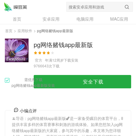
首页
安卓应用
电脑应用
MAC应用
资讯
专题
设计奖
创意应用
首页
>
应用软件
>
pg网络赌钱app最新版
问答
pg网络赌钱app最新版
官方
年满12周岁
下载安装
次下载
9766643
需优先下载
安全下载
pg网络赌钱app最新版安装
小编点评
🍌导语：
pg网络赌钱app最新版
🦖是一家备受瞩目的体育平台，🚦
提供丰富多样的体育赛事和刺激的游戏体验。如果您想加入
pg网
络赌钱app最新版
的大家庭，参与其中的乐趣，本文将为您详细