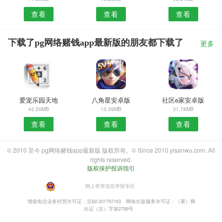
查看
查看
查看
下载了pg网络赌钱app最新版的朋友都下载了
更多
爱宠乐园天地
八角星安卓版
社区e家安卓版
42.20MB
13.39MB
31.78MB
查看
查看
查看
© 2010 至今 pg网络赌钱app最新版 版权所有。© Since 2010 yisanwu.com. All
rights reserved.
版权保护投诉指引
・
网上有害信息举报专区
增值电信业务经营许可证：京B2-201797163
网络出版服务许可证：（署）网
出证（京）字第2799号