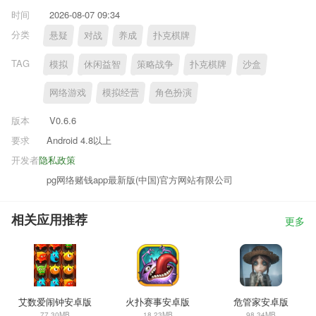
时间
2026-08-07 09:34
分类
悬疑
对战
养成
扑克棋牌
TAG
模拟
休闲益智
策略战争
扑克棋牌
沙盒
网络游戏
模拟经营
角色扮演
版本
V0.6.6
要求
Android 4.8以上
开发者
隐私政策
pg网络赌钱app最新版(中国)官方网站有限公司
相关应用推荐
更多
艾数爱闹钟安卓版
火扑赛事安卓版
危管家安卓版
77.30MB
18.23MB
98.34MB