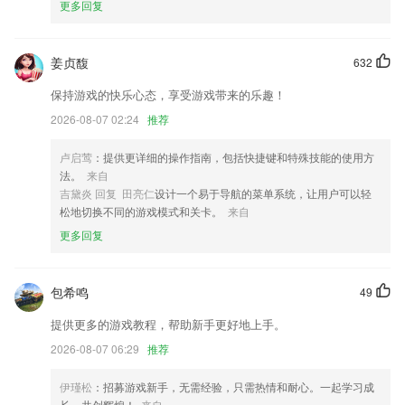
更多回复
5.提供了错题库，自动保存错题，还可以查看提供的分类错题。
6.让出国留学工作中在国外的漂泊异乡们和中国的职场精英们创建真实的
network, 为未来工作的发展趋势确立普遍而牢靠的基本
姜贞馥
632
pg网络赌钱app最新版更新了什么?
保持游戏的快乐心态，享受游戏带来的乐趣！
2026-08-07 02:24
推荐
修复 部分页面横屏崩溃的问题
攻城狮同学们针对性的优化了产品的性能BUG；
卢启莺
：提供更详细的操作指南，包括快捷键和特殊技能的使用方
更新了需求模块，服务好你的需求
法。
来自
吉黛炎 回复 田亮仁
设计一个易于导航的菜单系统，让用户可以轻
自动阅读来了！开启解放双手的阅读体验~
松地切换不同的游戏模式和关卡。
来自
部分界面细节优化
更多回复
新增旧手机数据迁移到新手机功能。
联系我们
包希鸣
49
以上就是pg网络赌钱app最新版的介绍，如果您喜欢这款软件，您可以到
应用商店进行打分评论，说出您的使用经历，以帮助我们更好的对产品进
提供更多的游戏教程，帮助新手更好地上手。
行优化修改。
2026-08-07 06:29
推荐
伊瑾松
：招募游戏新手，无需经验，只需热情和耐心。一起学习成
长，共创辉煌！
来自