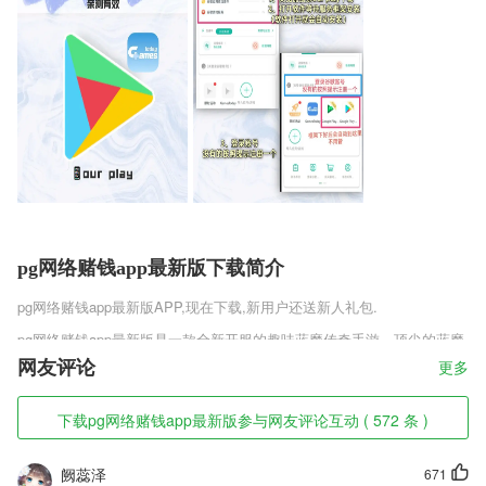
pg网络赌钱app最新版下载简介
pg网络赌钱app最新版
APP,现在下载,新用户还送新人礼包.
pg网络赌钱app最新版是一款全新开服的趣味蓝魔传奇手游，顶尖的蓝魔
特效，为玩家们带来极其华丽的战斗视觉效果。奇幻的新开服福利内容，
网友评论
更多
让玩家们可以尽情的领取各种超强战斗内容，享受丰富的玩法盛宴，喜欢
这款游戏的朋友赶紧下载吧。
下载pg网络赌钱app最新版参与网友评论互动 ( 572 条 )
pg网络赌钱app最新版软件特色
阙蕊泽
671
1,最近几天的天气都会预先发送给用户，准备充足，不误出行。