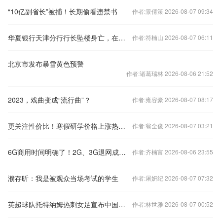
“10亿副省长”被捕！长期偷看违禁书
作者:景倩策 2026-08-07 09:34
华夏银行天津分行行长坠楼身亡，在任刚满三年
作者:符楠山 2026-08-07 06:11
北京市发布暴雪黄色预警
作者:诸葛瑞林 2026-08-06 21:52
2023，戏曲变成“流行曲”？
作者:雍容豪 2026-08-07 08:17
更关注性价比！寒假研学价格上涨热度下降
作者:翁全俊 2026-08-07 03:21
6G商用时间明确了！2G、3G退网成必然 老用户怎么办？
作者:齐楠富 2026-08-06 23:55
濮存昕：我是被观众当场考试的学生
作者:屠妍纪 2026-08-07 07:32
英超球队托特纳姆热刺女足宣布中国球员王霜加盟
作者:林世雅 2026-08-07 00:52