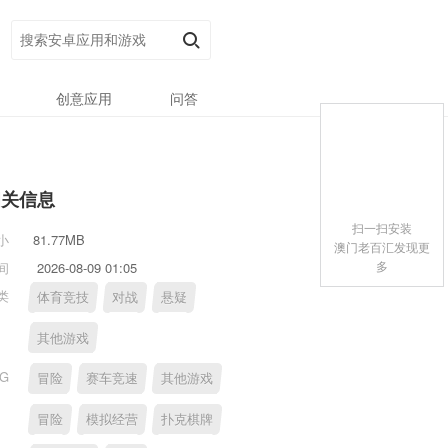
创意应用
问答
相关信息
扫一扫安装
小
81.77MB
澳门老百汇发现更
多
间
2026-08-09 01:05
类
体育竞技
对战
悬疑
其他游戏
AG
冒险
赛车竞速
其他游戏
冒险
模拟经营
扑克棋牌