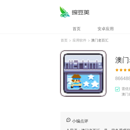
首页
安卓应用
首页
>
应用软件
>
澳门老百汇
澳门
86648
需优
澳门
小编点评