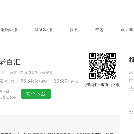
电脑应用
MAC应用
资讯
专题
设计奖
老百汇
大
官方
年满12周岁
下载安装
时
82
次下载
96.84%
好评率
39380
人评论
扫码打开当前页下载
分
先下载
安全下载
老百汇安装
T