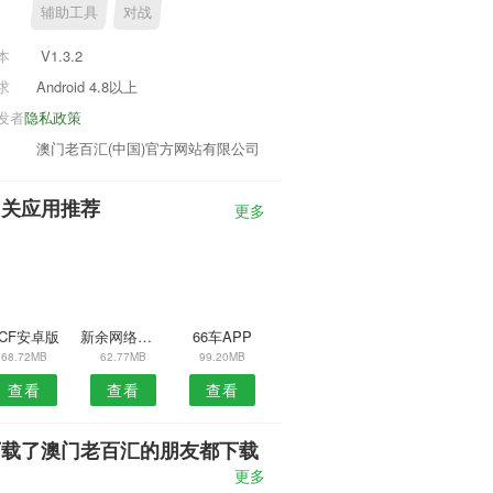
辅助工具
对战
本
V1.3.2
求
Android 4.8以上
发者
隐私政策
澳门老百汇(中国)官方网站有限公司
相关应用推荐
更多
NCF安卓版
新余网络台安卓版
66车APP
68.72MB
62.77MB
99.20MB
查看
查看
查看
下载了澳门老百汇的朋友都下载
了
更多