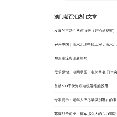
澳门老百汇热门文章
发展的主动性从何而来（评论员观察）
好评中国｜南水北调中线工程：南水北
塑造主流舆论新格局
需求骤增、电网承压、电价暴涨 日本
首艘500千伏海底电缆运维船投用
专家提示：老年人应尽早识别潜在的眼