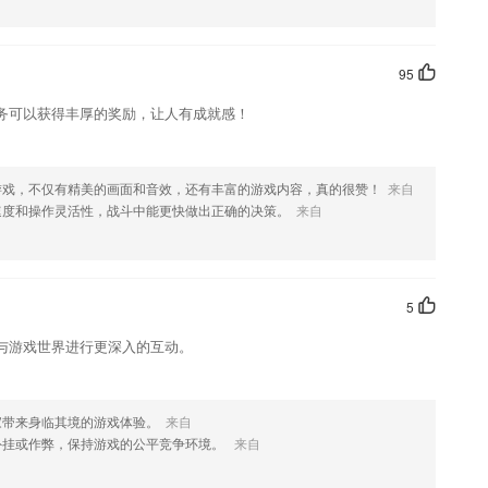
这款软件，您可以到应用商店进行打分评论，说出您的使用经历，以帮
95
务可以获得丰厚的奖励，让人有成就感！
游戏，不仅有精美的画面和音效，还有丰富的游戏内容，真的很赞！
来自
速度和操作灵活性，战斗中能更快做出正确的决策。
来自
5
与游戏世界进行更深入的互动。
家带来身临其境的游戏体验。
来自
外挂或作弊，保持游戏的公平竞争环境。
来自