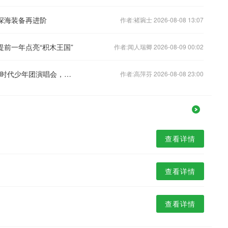
深海装备再进阶
作者:褚琬士 2026-08-08 13:07
前一年点亮“积木王国”​​
作者:闻人瑞卿 2026-08-09 00:02
在逃人员雍某（女，22岁）到上海观看时代少年团演唱会，在地铁站闸机处被抓，目前已被警方移交
作者:高萍芬 2026-08-08 23:00
查看详情
查看详情
查看详情