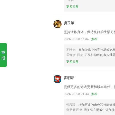
澳门老百汇软件优势
更多回复
1.非常考验玩家的脑力和反应能力，有很
2.统计学教材知识点，章节内容视频精讲
虞玉策
3.用户可以控制听力材料的播放速度，对
坚持锻炼身体，保持良好的生活习
4.通过家校互动平台，老师可进行线布
2026-08-08 15:34
推荐
中、小学生的作业行为，减负增效、提高
罗叶光
：参加游戏中的竞技场或比
5.供用户在线练习所有题型，一个强大的
举
孟青彦 回复 石纨枝
游戏的虚拟世
报
6.通过师生互动、家校互动、亲子互动、
更多回复
澳门老百汇更新了什么?
修复苹果ID充值失败的问题。
霍明新
重点关注回复内容展示
提供更多的游戏更新和版本迭代，
因相关部门要求，帮邦行部分地区将开通
2026-08-08 21:43
推荐
日程安排业务表单oa公文任务督办等办公
何程瑞
：增加更多的角色和技能选
修改一下内容
蓝灵天 回复 汤英卿
在游戏中添加提
1：修复若干BUG；