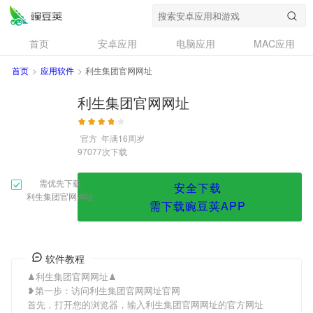
利生集团官网网址
首页
安卓应用
电脑应用
MAC应用
资讯
专题
设计奖
创意应用
首页
>
应用软件
>
利生集团官网网址
问答
利生集团官网网址
官方
年满16周岁
次下载
97077
需优先下载
安全下载
利生集团官网网址
需下载豌豆荚APP
软件教程
♟利生集团官网网址♟
❥第一步：访问利生集团官网网址官网
首先，打开您的浏览器，输入利生集团官网网址的官方网址