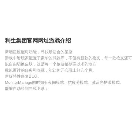
利生集团官网网址游戏介绍
新增星座配对功能，寻找最适合的星座
游戏中给玩家配置了豪华的武器库，不但有新款的枪支，每一款枪支还可
以自由切换皮肤，这是每一个枪迷都梦寐以求的地方
数以百计的任务和收藏，能让你开心玩上好几个月。
新版特性修复BUG。
MonitorManage同时拥有夜间模式、抗疲劳模式、减蓝光护眼模式。
能够自动绘制曲线图形；