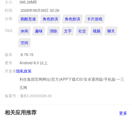
大小
395.29MB
时间
2026年08月09日 02:26
分类
跑酷竞速
角色扮演
角色扮演
卡片游戏
TAG
休闲
趣味
消除
文字
社交
视频
聊天
空间
版本
8.79.15
要求
Android 8.0 以上
开发者
隐私政策
利生集团官网网址(官方)APP下载IOS/安卓通用版/手机版-一三
五网
备案号：豫B2-20030028-29
相关应用推荐
更多