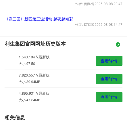
作者: 龚薇福 2026-08-08 20:47
《霸三国》新区第三波活动 越夜越精彩
作者: 赵宝瑞 2026-08-08 14:47
利生集团官网网址历史版本
1.543.104 V最新版
查看详情
大小 97.50
7.826.557 V最新版
查看详情
大小 39.94MB
4.895.931 V最新版
查看详情
大小 47.24MB
相关信息