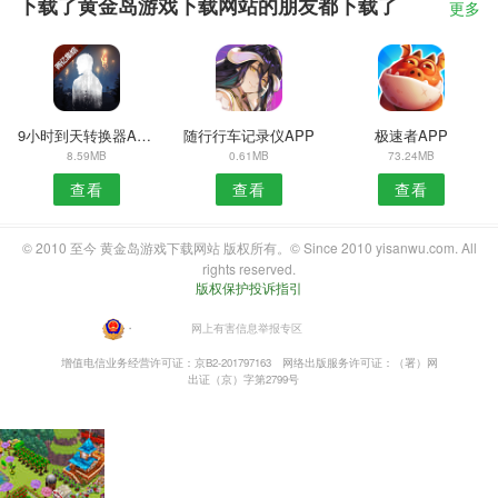
下载了黄金岛游戏下载网站的朋友都下载了
更多
9小时到天转换器APP
随行行车记录仪APP
极速者APP
8.59MB
0.61MB
73.24MB
查看
查看
查看
© 2010 至今 黄金岛游戏下载网站 版权所有。© Since 2010 yisanwu.com. All
rights reserved.
版权保护投诉指引
・
网上有害信息举报专区
增值电信业务经营许可证：京B2-201797163
网络出版服务许可证：（署）网
出证（京）字第2799号