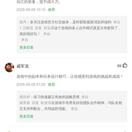
自己的装备，提升战斗力。
3,营养菜谱均衡搭配健康饮食快乐成长；
2026-08-08 10:10
推荐
4,随时可在平台进行资料共享，并且还能将资料上传到企业云盘中；
5,自由才是这个年代最珍贵的东西!抛开条条框框,发挥你的无限创意,操作
菡丹
：多关注游戏官方社交媒体，及时获取最新消息和福利
来自
流畅,助你实现你的艺术构想!
1.卫丽强 回复 祁全露
这个游戏的多人合作模式真是太有默契了，
真的很好玩！
来自
6,专业听书
来自
黄金岛游戏下载网站软件优势
更多回复
1.动画演示绘画过程，轻松掌握绘画技巧。
2.：古文的精髓加上典雅的视觉，让你在学习之余，领略文化精髓
戚军龙
99
3.体验超过 40 个科学模型和游戏，横跨多学科领域（更多模型即将发
游戏中的副本和任务设计精巧，让你感受到游戏的挑战和成就！
布！）
2026-08-08 07:26
推荐
4.夜空多么美妙，有那么多星座，星星和系外行星。多么美妙的夜星空，
有多少星座，星星和太阳系外行星。使用我们的3D Solar System来了解
惠舒婷
：练习快速建立有效的战略思维
来自
更多星空信息。
褚育睿 回复 耿波瑶
在游戏中培养良好的团队合作精神，与队友相
5.外教老师亲自录制，真人AI互动课程。课中加强互动，保证孩子学习输
互支持和配合，共同战胜强敌。
来自
出能力，注重语言能力培养，塑造孩子的综合素质。
更多回复
6.·收录了多套TPO听力，并且覆盖多种题型的听力内容，可自由练习；
黄金岛游戏下载网站更新了什么?