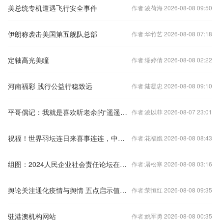
美总统专机遭遇飞行安全事件
作者:凌荷海 2026-08-08 09:50
伊朗称袭击美国第五舰队总部
作者:华竹艺 2026-08-08 07:18
定轴高光美瞳
作者:缪婷倩 2026-08-08 02:22
河南福彩 践行公益行稳致远
作者:陆凝忠 2026-08-08 09:10
平哥偶记：我就是喜欢听老余的“遥遥领先”
作者:凌以菲 2026-08-07 23:01
祝福！世界羽坛连日来喜事连连，中日两国四位世界冠军大婚
作者:花福娥 2026-08-08 08:43
组图：2024人民企业社会责任论坛在京举行
作者:屠松寒 2026-08-08 03:16
舆论关注通化疫情与舆情 五点启示值得借鉴
作者:荣恒红 2026-08-08 09:35
驻港澳机构网站
作者:姚军勇 2026-08-08 00:35