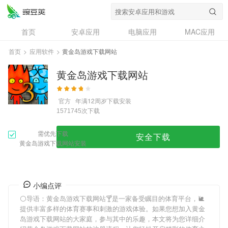
首页
安卓应用
电脑应用
MAC应用
资讯
专题
设计奖
创意应用
首页
>
应用软件
>
黄金岛游戏下载网站
问答
黄金岛游戏下载网站
官方
年满12周岁
下载安装
次下载
1571745
需优先下载
安全下载
黄金岛游戏下载网站安装
小编点评
⚪导语：
黄金岛游戏下载网站
🍸是一家备受瞩目的体育平台，🐌
提供丰富多样的体育赛事和刺激的游戏体验。如果您想加入
黄金
岛游戏下载网站
的大家庭，参与其中的乐趣，本文将为您详细介