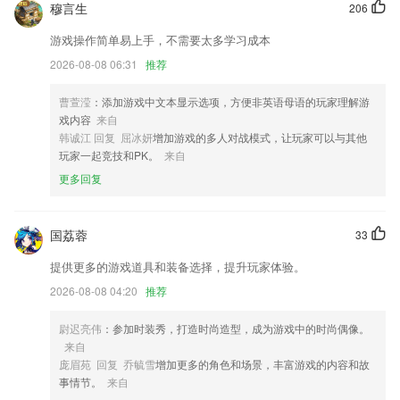
穆言生
206
精选找书更方便，给你想看；
游戏操作简单易上手，不需要太多学习成本
修复已知的BUG，功能优化。
2026-08-08 06:31
推荐
小哥哥们的头发日渐稀疏，欢迎大家的下载和吐槽。
曹萱滢
：添加游戏中文本显示选项，方便非英语母语的玩家理解游
等待客服费时费力，汇总疑难杂症，自助对症下药
戏内容
来自
：共鸣海翻新了界面，现在切换和浏览更方便了；
韩诚江 回复 屈冰妍
增加游戏的多人对战模式，让玩家可以与其他
玩家一起竞技和PK。
来自
修复隐私政策内容；
更多回复
联系我们
以上就是黄金岛游戏下载网站的介绍，如果您喜欢这款软件，您可以到应
用商店进行打分评论，说出您的使用经历，以帮助我们更好的对产品进行
国荔蓉
33
优化修改。
提供更多的游戏道具和装备选择，提升玩家体验。
2026-08-08 04:20
推荐
尉迟亮伟
：参加时装秀，打造时尚造型，成为游戏中的时尚偶像。
来自
庞眉苑 回复 乔毓雪
增加更多的角色和场景，丰富游戏的内容和故
事情节。
来自