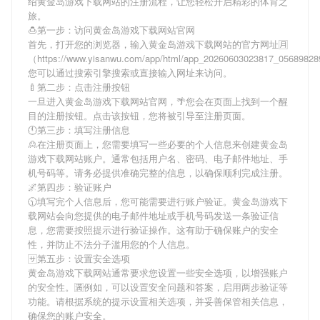
绍
黄金岛游戏下载网站
的注册流程，让您轻松开启精彩的体育之
旅。
🍮第一步：访问黄金岛游戏下载网站官网
首先，打开您的浏览器，输入
黄金岛游戏下载网站
的官方网址🈷
（https://www.yisanwu.com/app/html/app_20260603023817_0568982
您可以通过搜索引擎搜索或直接输入网址来访问。
🍼第二步：点击注册按钮
一旦进入
黄金岛游戏下载网站
官网，🌴您会在页面上找到一个醒
目的注册按钮。点击该按钮，您将被引导至注册页面。
🕚第三步：填写注册信息
🙎在注册页面上，您需要填写一些必要的个人信息来创建
黄金岛
游戏下载网站
账户。通常包括用户名、密码、电子邮件地址、手
机号码等。请务必提供准确完整的信息，以确保顺利完成注册。
🌌第四步：验证账户
🕥填写完个人信息后，您可能需要进行账户验证。
黄金岛游戏下
载网站
会向您提供的电子邮件地址或手机号码发送一条验证信
息，您需要按照提示进行验证操作。这有助于确保账户的安全
性，并防止不法分子滥用您的个人信息。
🈂第五步：设置安全选项
黄金岛游戏下载网站
通常要求您设置一些安全选项，以增强账户
的安全性。🈵例如，可以设置安全问题和答案，启用两步验证等
功能。请根据系统的提示设置相关选项，并妥善保管相关信息，
确保您的账户安全。