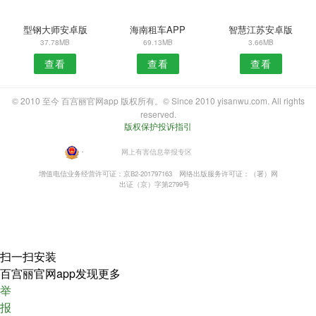
型钢大师安卓版
海南租车APP
智慧江苏安卓版
37.78MB
69.13MB
3.66MB
查看
查看
查看
© 2010 至今 百宫丽官网app 版权所有。© Since 2010 yisanwu.com. All rights
reserved.
版权保护投诉指引
・
网上有害信息举报专区
增值电信业务经营许可证：京B2-201797163
网络出版服务许可证：（署）网
出证（京）字第2799号
扫一扫安装
百宫丽官网app发现更多
举
报