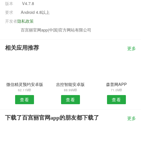
版本
V4.7.8
要求
Android 4.8以上
开发者
隐私政策
百宫丽官网app(中国)官方网站有限公司
相关应用推荐
更多
微信精灵预约安卓版
吉控智能安卓版
森普网APP
62.11MB
88.99MB
71.0MB
查看
查看
查看
下载了百宫丽官网app的朋友都下载了
更多