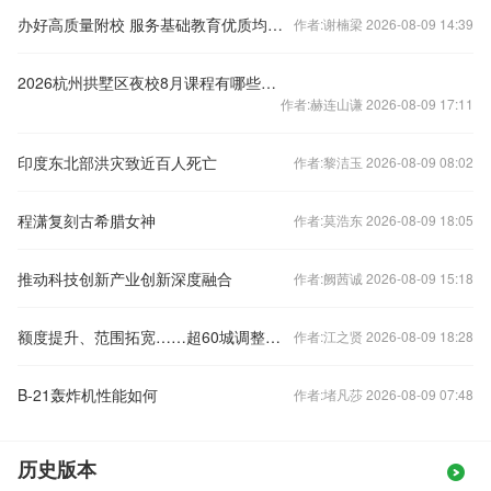
办好高质量附校 服务基础教育优质均衡发展
作者:谢楠梁 2026-08-09 14:39
2026杭州拱墅区夜校8月课程有哪些？附报名方
作者:赫连山谦 2026-08-09 17:11
印度东北部洪灾致近百人死亡
作者:黎洁玉 2026-08-09 08:02
程潇复刻古希腊女神
作者:莫浩东 2026-08-09 18:05
推动科技创新产业创新深度融合
作者:阙茜诚 2026-08-09 15:18
额度提升、范围拓宽……超60城调整优化住房公积金政策——公积金更实惠好用
作者:江之贤 2026-08-09 18:28
B-21轰炸机性能如何
作者:堵凡莎 2026-08-09 07:48
历史版本