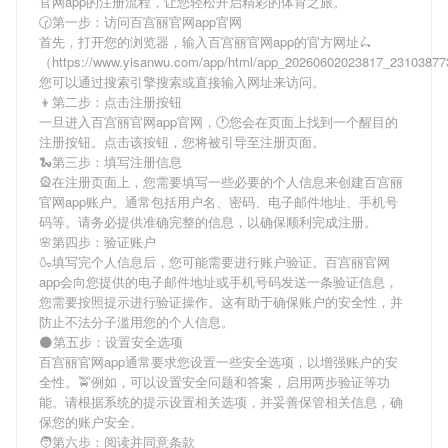
官网app
的注册流程，让您轻松开启精彩的体育之旅。
🕝第一步：访问百宫丽官网app官网
首先，打开您的浏览器，输入
百宫丽官网app
的官方网址🛴
（https://www.yisanwu.com/app/html/app_20260602023817_2310387
您可以通过搜索引擎搜索或直接输入网址来访问。
👦第二步：点击注册按钮
一旦进入
百宫丽官网app
官网，🕐您会在页面上找到一个醒目的
注册按钮。点击该按钮，您将被引导至注册页面。
🐍第三步：填写注册信息
🎡在注册页面上，您需要填写一些必要的个人信息来创建
百宫丽
官网app
账户。通常包括用户名、密码、电子邮件地址、手机号
码等。请务必提供准确完整的信息，以确保顺利完成注册。
🌸第四步：验证账户
🍶填写完个人信息后，您可能需要进行账户验证。
百宫丽官网
app
会向您提供的电子邮件地址或手机号码发送一条验证信息，
您需要按照提示进行验证操作。这有助于确保账户的安全性，并
防止不法分子滥用您的个人信息。
🌑第五步：设置安全选项
百宫丽官网app
通常要求您设置一些安全选项，以增强账户的安
全性。🚖例如，可以设置安全问题和答案，启用两步验证等功
能。请根据系统的提示设置相关选项，并妥善保管相关信息，确
保您的账户安全。
🧑第六步：阅读并同意条款