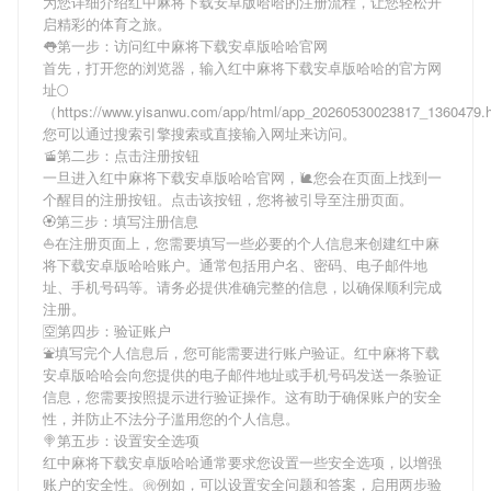
为您详细介绍
红中麻将下载安卓版哈哈
的注册流程，让您轻松开
启精彩的体育之旅。
👅第一步：访问红中麻将下载安卓版哈哈官网
首先，打开您的浏览器，输入
红中麻将下载安卓版哈哈
的官方网
址🌕
（https://www.yisanwu.com/app/html/app_20260530023817_1360479
您可以通过搜索引擎搜索或直接输入网址来访问。
🚡第二步：点击注册按钮
一旦进入
红中麻将下载安卓版哈哈
官网，🐌您会在页面上找到一
个醒目的注册按钮。点击该按钮，您将被引导至注册页面。
🏵第三步：填写注册信息
⛵️在注册页面上，您需要填写一些必要的个人信息来创建
红中麻
将下载安卓版哈哈
账户。通常包括用户名、密码、电子邮件地
址、手机号码等。请务必提供准确完整的信息，以确保顺利完成
注册。
🈳第四步：验证账户
⛲填写完个人信息后，您可能需要进行账户验证。
红中麻将下载
安卓版哈哈
会向您提供的电子邮件地址或手机号码发送一条验证
信息，您需要按照提示进行验证操作。这有助于确保账户的安全
性，并防止不法分子滥用您的个人信息。
🍭第五步：设置安全选项
红中麻将下载安卓版哈哈
通常要求您设置一些安全选项，以增强
账户的安全性。㊗例如，可以设置安全问题和答案，启用两步验