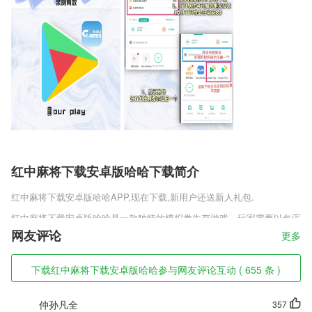
红中麻将下载安卓版哈哈下载简介
红中麻将下载安卓版哈哈
APP,现在下载,新用户还送新人礼包.
红中麻将下载安卓版哈哈是一款独特的模拟类生存游戏，玩家需要以乞丐
的身份在游戏中进行模拟，世界上到处都有乞丐，他们无家可归，只能靠
网友评论
更多
到处乞讨为生，但是经常会冷眼和拒绝，所以掌握足够的演技才能够博取
对方的同情心，否则就只能饿肚子了，所以说乞丐也不是好当的。
下载红中麻将下载安卓版哈哈参与网友评论互动 ( 655 条 )
红中麻将下载安卓版哈哈软件特色
仲孙凡全
357
1,快速的发展照明事业，给2265照明工作的带来更多的便利。