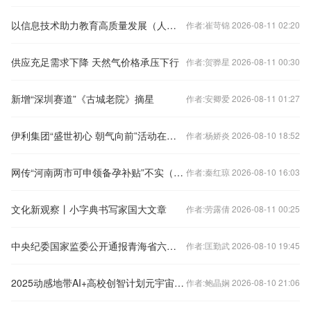
以信息技术助力教育高质量发展（人民时评）
作者:崔苛锦 2026-08-11 02:20
供应充足需求下降 天然气价格承压下行
作者:贺骅星 2026-08-11 00:30
新增“深圳赛道”《古城老院》摘星
作者:安卿爱 2026-08-11 01:27
伊利集团“盛世初心 朝气向前”活动在沪启动
作者:杨娇炎 2026-08-10 18:52
网传“河南两市可申领备孕补贴”不实（2026·07·31）
作者:秦红琼 2026-08-10 16:03
文化新观察丨小字典书写家国大文章
作者:劳露倩 2026-08-11 00:25
中央纪委国家监委公开通报青海省六名党员领导干部严重违反中央八项规定精神问题
作者:匡勤武 2026-08-10 19:45
2025动感地带AI+高校创智计划元宇宙启航
作者:鲍晶娴 2026-08-10 21:06