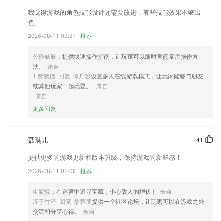
2,网站、论坛、博客、微博、微信等多方信息，多方监测，数表统计，一
我觉得游戏的角色技能设计还需要改进，有些技能效果不够出
览无余；
色。
3,免费查询,提前预订,一键导航位址;
2026-08-11 03:37
推荐
4,可以设置阅读界面，比如说这是字体大小、行间距、段间距、翻页模
公孙威辰
：提供快速操作指南，让玩家可以随时查阅常用操作方
式、背景颜色等，更舒适阅读。
法。
来自
5,组织者可使用轻松建立各种群组,如班级群组、单位群组等等组织者可
1.费黛信 回复 谭丹容
设置多人在线游戏模式，让玩家能够与朋友
通过群组向组员发布作业、考试,并监视组员的学习情况
或其他玩家一起玩耍。
来自
来自
6,所有问诊、医生开的药方都有记录，可以随时查看；
更多回复
红中麻将下载安卓版哈哈软件优势
1.扫描书单二维码即可一键同步同学们的收藏内容，不需要再一本本找书
聂琪儿
41
了。
2.计算过程将加深你的记忆力,2265以动画的形式展现在你面前,每一天都
提供更多的游戏更新和版本升级，保持游戏的新鲜感！
是非常轻松的!
2026-08-11 01:00
推荐
3.·可以通过阅读文章观看视频等方式获取积分奖励，完成越多奖励越多
申毓悦
：在迷宫中追寻宝藏，小心敌人的埋伏！
来自
4.组合朗读：随意组合想要听的内容，方便听读。
淳于竹泽 回复 桑蓉朋
提供一个社区论坛，让玩家可以在游戏之外
5.面向全的艺术生报名考试，提供的服务很专业；
交流和分享心得。
来自