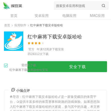
首页
安卓应用
电脑应用
MAC应用
资讯
专题
设计奖
创意应用
首页
>
应用软件
>
红中麻将下载安卓版哈哈
问答
红中麻将下载安卓版哈哈
官方
年满12周岁
下载安装
次下载
3528312
需优先下载
安全下载
红中麻将下载安卓版哈哈安装
小编点评
☘导语：
红中麻将下载安卓版哈哈
🎷是一家备受瞩目的体育平
台，🥭提供丰富多样的体育赛事和刺激的游戏体验。如果您想加
入
红中麻将下载安卓版哈哈
的大家庭，参与其中的乐趣，本文将