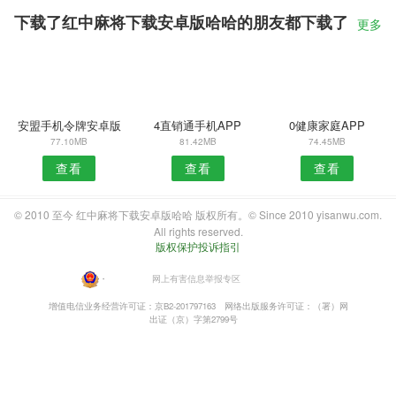
下载了红中麻将下载安卓版哈哈的朋友都下载了
更多
安盟手机令牌安卓版
4直销通手机APP
0健康家庭APP
77.10MB
81.42MB
74.45MB
查看
查看
查看
© 2010 至今 红中麻将下载安卓版哈哈 版权所有。© Since 2010 yisanwu.com.
All rights reserved.
版权保护投诉指引
・
网上有害信息举报专区
增值电信业务经营许可证：京B2-201797163
网络出版服务许可证：（署）网
出证（京）字第2799号
扫一扫安装