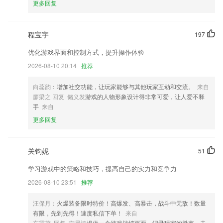
更多回复
6.·知识点的讲解很详细
红中麻将下载安卓版哈哈更新了什么?
程宝宇
197
解决社区页面个人页面无法下拉刷新问题；
动画编辑器旋转关键帧添加旋转轴设置速度等选项，完善移动速度计算方
优化游戏界面和控制方式，提升操作体验
式
2026-08-10 20:14
推荐
修复了一些八哥
向蕊韵
：增加社交功能，让玩家能够与其他玩家互动和交流。
来自
超长视频可裁剪
廖梁之 回复 储义发
游戏的人物形象设计得非常可爱，让人爱不释
新增 删除客户功能；
手
来自
更多回复
应用渡劫过程中必须首先卸载，然后才能正常安装；因此，请确保你已经
对应用的数据做了备份。开发者不对任何数据丢失的情况负责。
联系我们
关钧妮
51
以上就是红中麻将下载安卓版哈哈的介绍，如果您喜欢这款软件，您可以
到应用商店进行打分评论，说出您的使用经历，以帮助我们更好的对产品
学习游戏中的策略和技巧，提高自己的实力和竞争力
进行优化修改。
2026-08-10 23:51
推荐
汪保月
：火爆装备限时特价！高爆发、高暴击，战斗中无敌！数量
有限，先到先得！速度私信下单！
来自
东霭茂 回复 宁晨鸿
提供一个游戏战绩页面，记录玩家的胜率、击