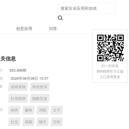
创意应用
问答
相关信息
扫一扫安装
小
653.89MB
888棋牌官方正版
入口发现更多
间
2026年08月08日 15:07
类
游戏宠物
角色扮演
扑克棋牌
跑酷竞速
AG
休闲
趣味
消除
文字
社交
视频
聊天
空间