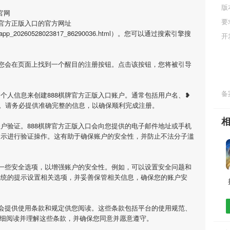
版
官网
要
牌官方正版入口的官方网址
/html/app_20260528023817_86290036.html）。您可以通过搜索引擎搜
开
，您会在页面上找到一个醒目的注册按钮。点击该按钮，您将被引导
备案
个人信息来创建888棋牌官方正版入口账户。通常包括用户名、❥
。请务必提供准确完整的信息，以确保顺利完成注册。
户验证。888棋牌官方正版入口会向您提供的电子邮件地址或手机
提示进行验证操作。这有助于确保账户的安全性，并防止不法分子滥
置一些安全选项，以增强账户的安全性。例如，可以设置安全问题和
系统的提示设置相关选项，并妥善保管相关信息，确保您的账户安
口会提供使用条款和规定供您阅读。这些条款包括平台的使用规范、
仔细阅读并理解这些条款，并确保您同意并愿意遵守。