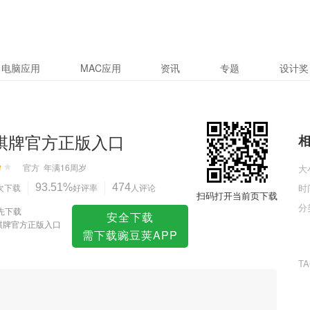
入口
电脑应用
MAC应用
资讯
专题
设计奖
8棋牌官方正版入口
官方
年满16周岁
大
次下载
93.51%
好评率
474
人评论
时
扫码打开当前页下载
分
先下载
安全下载
8棋牌官方正版入口
需下载豌豆荚APP
T