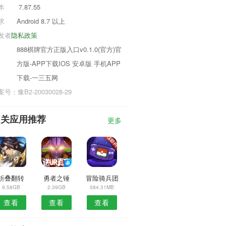
本
7.87.55
求
Android 8.7 以上
发者
隐私政策
888棋牌官方正版入口v0.1.0(官方)官
方版-APP下载IOS 安卓版 手机APP
下载-一三五网
号：豫B2-20030028-29
相关应用推荐
更多
折叠翻转
勇者之锤
冒险骑兵团
9.58GB
2.39GB
584.31MB
查看
查看
查看