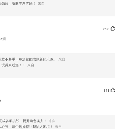
战强敌，赢取丰厚奖励！
来自
393
严重
我爱不释手，每次都能找到新的乐趣。
来自
，玩得真过瘾！！
来自
141
！
并完成各项挑战，提升角色实力！
来自
人心弦，每个选择都让我陷入困境！
来自