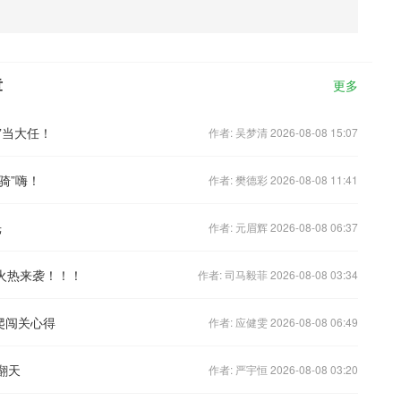
章
更多
”当大任！
作者: 吴梦清 2026-08-08 15:07
骑”嗨！
作者: 樊德彩 2026-08-08 11:41
光
作者: 元眉辉 2026-08-08 06:37
火热来袭！！！
作者: 司马毅菲 2026-08-08 03:34
爬闯关心得
作者: 应健雯 2026-08-08 06:49
翻天
作者: 严宇恒 2026-08-08 03:20