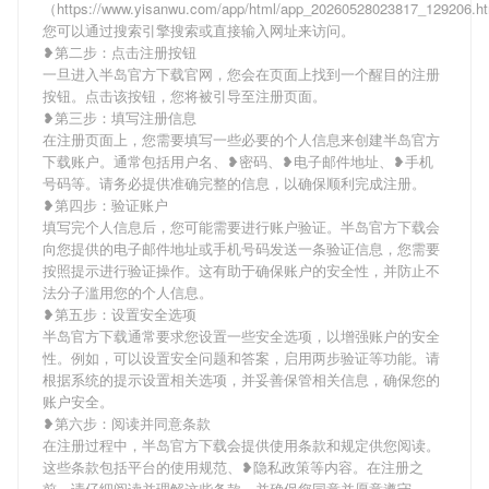
（https://www.yisanwu.com/app/html/app_20260528023817_129206.
您可以通过搜索引擎搜索或直接输入网址来访问。
❥第二步：点击注册按钮
一旦进入半岛官方下载官网，您会在页面上找到一个醒目的注册
按钮。点击该按钮，您将被引导至注册页面。
❥第三步：填写注册信息
在注册页面上，您需要填写一些必要的个人信息来创建半岛官方
下载账户。通常包括用户名、❥密码、❥电子邮件地址、❥手机
号码等。请务必提供准确完整的信息，以确保顺利完成注册。
❥第四步：验证账户
填写完个人信息后，您可能需要进行账户验证。半岛官方下载会
向您提供的电子邮件地址或手机号码发送一条验证信息，您需要
按照提示进行验证操作。这有助于确保账户的安全性，并防止不
法分子滥用您的个人信息。
❥第五步：设置安全选项
半岛官方下载通常要求您设置一些安全选项，以增强账户的安全
性。例如，可以设置安全问题和答案，启用两步验证等功能。请
根据系统的提示设置相关选项，并妥善保管相关信息，确保您的
账户安全。
❥第六步：阅读并同意条款
在注册过程中，半岛官方下载会提供使用条款和规定供您阅读。
这些条款包括平台的使用规范、❥隐私政策等内容。在注册之
前，请仔细阅读并理解这些条款，并确保您同意并愿意遵守。