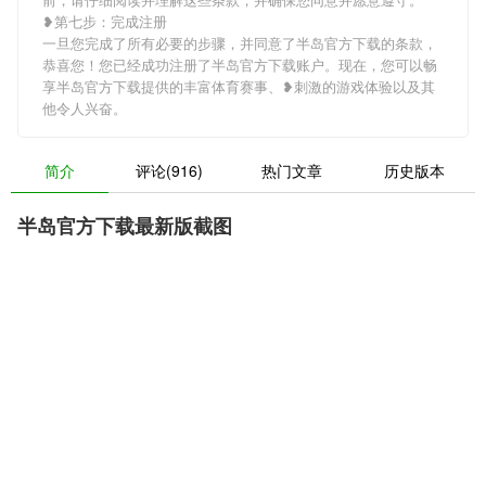
❥第七步：完成注册
一旦您完成了所有必要的步骤，并同意了半岛官方下载的条款，
恭喜您！您已经成功注册了半岛官方下载账户。现在，您可以畅
享半岛官方下载提供的丰富体育赛事、❥刺激的游戏体验以及其
他令人兴奋。
简介
评论(916)
热门文章
历史版本
半岛官方下载最新版截图