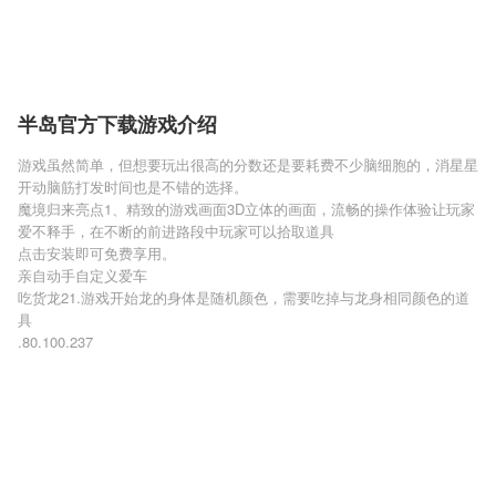
半岛官方下载游戏介绍
游戏虽然简单，但想要玩出很高的分数还是要耗费不少脑细胞的，消星星
开动脑筋打发时间也是不错的选择。
魔境归来亮点1、精致的游戏画面3D立体的画面，流畅的操作体验让玩家
爱不释手，在不断的前进路段中玩家可以拾取道具
点击安装即可免费享用。
亲自动手自定义爱车
吃货龙21.游戏开始龙的身体是随机颜色，需要吃掉与龙身相同颜色的道
具
.80.100.237