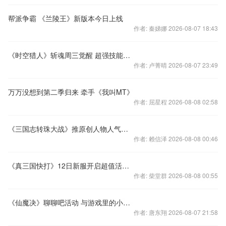
帮派争霸 《兰陵王》新版本今日上线
作者: 秦娣娜 2026-08-07 18:43
《时空猎人》斩魂周三觉醒 超强技能抢先曝光
作者: 卢菁晴 2026-08-07 23:49
万万没想到第二季归来 牵手《我叫MT》
作者: 屈星程 2026-08-08 02:58
《三国志转珠大战》推原创人物人气角色首测登场
作者: 赖信泽 2026-08-08 00:46
《真三国快打》12日新服开启超值活动就怕你不来
作者: 柴堂群 2026-08-08 00:55
《仙魔决》聊聊吧活动 与游戏里的小伙伴畅聊
作者: 唐东翔 2026-08-07 21:58