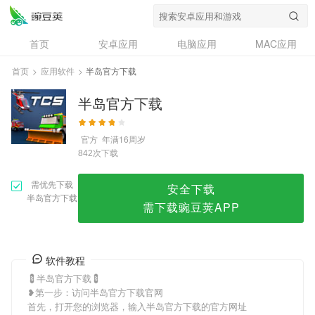
半岛官方下载
首页
安卓应用
电脑应用
MAC应用
资讯
专题
设计奖
创意应用
首页
>
应用软件
>
半岛官方下载
问答
半岛官方下载
官方
年满16周岁
次下载
842
需优先下载
安全下载
半岛官方下载
需下载豌豆荚APP
软件教程
💈半岛官方下载💈
❥第一步：访问半岛官方下载官网
首先，打开您的浏览器，输入半岛官方下载的官方网址