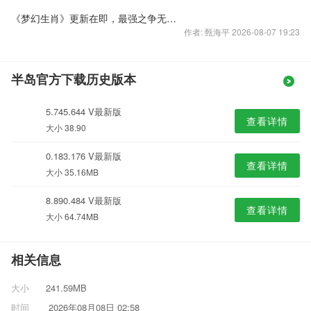
《梦幻生肖》更新在即，最强之争无上限
作者: 甄海平 2026-08-07 19:23
半岛官方下载历史版本
5.745.644 V最新版
查看详情
大小 38.90
0.183.176 V最新版
查看详情
大小 35.16MB
8.890.484 V最新版
查看详情
大小 64.74MB
相关信息
大小
241.59MB
时间
2026年08月08日 02:58