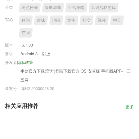
分类
角色扮演
策略游戏
经营策略
即时战略游戏
TAG
休闲
趣味
消除
文字
社交
视频
聊天
空间
版本
6.7.33
要求
Android 8.1 以上
开发者
隐私政策
半岛官方下载(官方)登陆下载官方IOS 安卓版 手机版APP-一三
五网
备案号：豫B2-20030028-29
相关应用推荐
更多