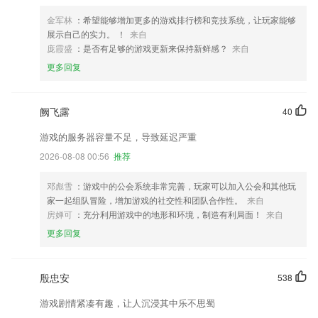
金军林
：希望能够增加更多的游戏排行榜和竞技系统，让玩家能够
展示自己的实力。 ！
来自
庞霞盛
：是否有足够的游戏更新来保持新鲜感？
来自
更多回复
阙飞露
40
游戏的服务器容量不足，导致延迟严重
2026-08-08 00:56
推荐
邓彪雪
：游戏中的公会系统非常完善，玩家可以加入公会和其他玩
家一起组队冒险，增加游戏的社交性和团队合作性。
来自
房婵可
：充分利用游戏中的地形和环境，制造有利局面！
来自
更多回复
殷忠安
538
游戏剧情紧凑有趣，让人沉浸其中乐不思蜀