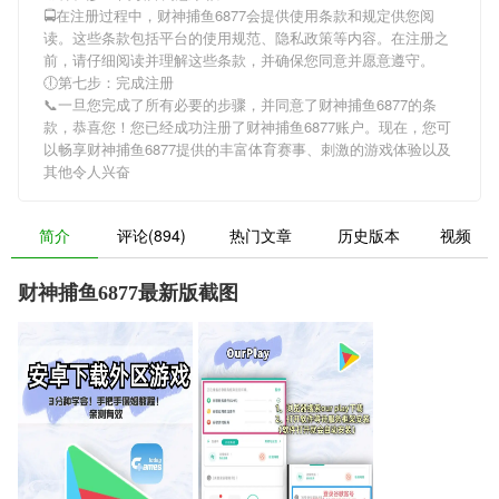
🚍在注册过程中，
财神捕鱼6877
会提供使用条款和规定供您阅
读。这些条款包括平台的使用规范、隐私政策等内容。在注册之
前，请仔细阅读并理解这些条款，并确保您同意并愿意遵守。
🕕第七步：完成注册
📞一旦您完成了所有必要的步骤，并同意了
财神捕鱼6877
的条
款，恭喜您！您已经成功注册了财神捕鱼6877账户。现在，您可
以畅享
财神捕鱼6877
提供的丰富体育赛事、刺激的游戏体验以及
其他令人兴奋
简介
评论(894)
热门文章
历史版本
视频
财神捕鱼6877最新版截图