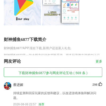
财神捕鱼6877下载简介
财神捕鱼6877
APP,现在下载,新用户还送新人礼包.
财神捕鱼6877是一款大型玄幻动作冒险手游，很多玩家都在游戏中认识
一些志同道合的好友，很多玩家都会和这些好友一起组队，通过各种各样
网友评论
更多
的副本和任务，从而获得大量的装备和资源。
财神捕鱼6877软件特色
下载财神捕鱼6877参与网友评论互动 ( 569 条 )
1,精美小巧的户外工具箱可以随意使用，让您轻装出行，不用携带工具也
蔡进媚
298
能放心外出游玩。
2,隐私保护：在这里我们对你的隐私进行一个全面的保护！
持续监测和回应玩家的反馈和建议，以改进游戏体验和解决问
题。
3,孩子每天都可以利用自己的空余时间来这里学习一点知识。
2026-08-06 22:57
推荐