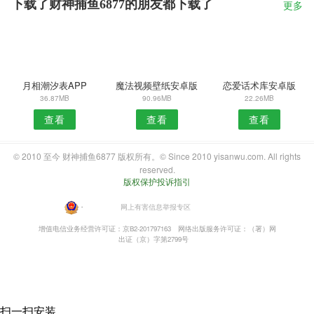
下载了财神捕鱼6877的朋友都下载了
更多
月相潮汐表APP
魔法视频壁纸安卓版
恋爱话术库安卓版
36.87MB
90.96MB
22.26MB
查看
查看
查看
© 2010 至今 财神捕鱼6877 版权所有。© Since 2010 yisanwu.com. All rights
reserved.
版权保护投诉指引
・
网上有害信息举报专区
增值电信业务经营许可证：京B2-201797163
网络出版服务许可证：（署）网
出证（京）字第2799号
扫一扫安装