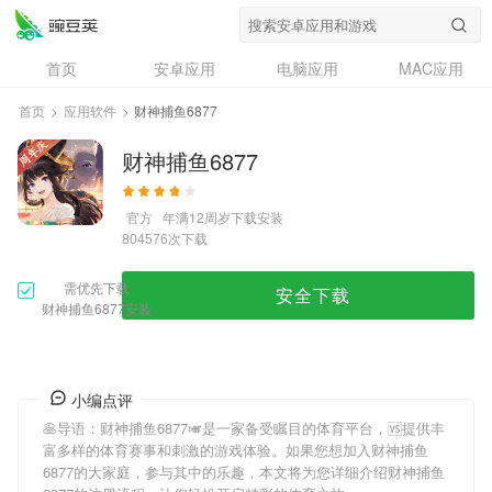
首页
安卓应用
电脑应用
MAC应用
资讯
专题
设计奖
创意应用
首页
>
应用软件
>
财神捕鱼6877
问答
财神捕鱼6877
官方
年满12周岁
下载安装
次下载
804576
需优先下载
安全下载
财神捕鱼6877安装
小编点评
🥞导语：
财神捕鱼6877
🎺是一家备受瞩目的体育平台，🆚提供丰
富多样的体育赛事和刺激的游戏体验。如果您想加入
财神捕鱼
6877
的大家庭，参与其中的乐趣，本文将为您详细介绍
财神捕鱼