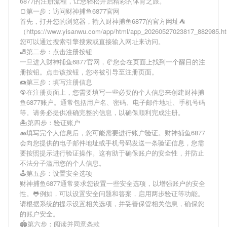
6877
的注册流程，让您轻松开启精彩的体育之旅。
🍞第一步：访问财神捕鱼6877官网
首先，打开您的浏览器，输入
财神捕鱼6877
的官方网址⛺
（https://www.yisanwu.com/app/html/app_20260527023817_882985.
您可以通过搜索引擎搜索或直接输入网址来访问。
🎳第二步：点击注册按钮
一旦进入
财神捕鱼6877
官网，🥐您会在页面上找到一个醒目的注
册按钮。点击该按钮，您将被引导至注册页面。
🍩第三步：填写注册信息
🦚在注册页面上，您需要填写一些必要的个人信息来创建
财神捕
鱼6877
账户。通常包括用户名、密码、电子邮件地址、手机号码
等。请务必提供准确完整的信息，以确保顺利完成注册。
🏝第四步：验证账户
🐋填写完个人信息后，您可能需要进行账户验证。
财神捕鱼6877
会向您提供的电子邮件地址或手机号码发送一条验证信息，您需
要按照提示进行验证操作。这有助于确保账户的安全性，并防止
不法分子滥用您的个人信息。
🕹第五步：设置安全选项
财神捕鱼6877
通常要求您设置一些安全选项，以增强账户的安全
性。🐸例如，可以设置安全问题和答案，启用两步验证等功能。
请根据系统的提示设置相关选项，并妥善保管相关信息，确保您
的账户安全。
🏟第六步：阅读并同意条款