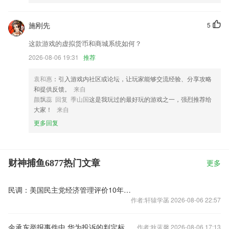
施刚先
5
这款游戏的虚拟货币和商城系统如何？
2026-08-06 19:31
推荐
袁和惠
：引入游戏内社区或论坛，让玩家能够交流经验、分享攻略
和提供反馈。
来自
颜飘蕊 回复 季山国
这是我玩过的最好玩的游戏之一，强烈推荐给
大家！
来自
更多回复
财神捕鱼6877热门文章
更多
民调：美国民主党经济管理评价10年来首次领先共和党
作者:轩辕学菡 2026-08-06 22:57
余承东举报事件中,华为投诉的判定标准是什么?
作者:狄蓝馨 2026-08-06 17:13