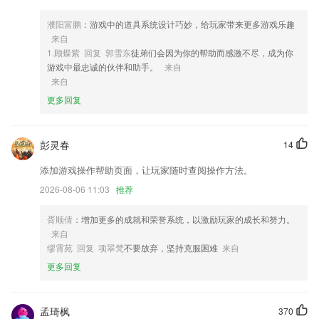
4,智能化的服务方式帮助用户提升管理效率，非常的简便易用。
5,支持浏览多种格式的图片,还拥有强大的密码保护和文件隐藏功能,从而
濮阳富鹏
：游戏中的道具系统设计巧妙，给玩家带来更多游戏乐趣
保护你的隐私
来自
1.顾蝶紫 回复 郭雪东
徒弟们会因为你的帮助而感激不尽，成为你
6,在线进行合同管理，云端同步管理，还不用担心丢失合同资料;
游戏中最忠诚的伙伴和助手。
来自
财神捕鱼6877软件优势
来自
更多回复
1.栏目每日更新，及时发布最新职业动态。
2.华师版数学、华师版英语、华师版语文
彭灵春
14
3.及时反馈学习情况，有啥不会的知识点可以不断复习。
4.为老师、家长提供简单、便捷、可视化的学习辅助及交流平台,帮助学
添加游戏操作帮助页面，让玩家随时查阅操作方法。
生及时解决学习过程中所遇问题;
2026-08-06 11:03
推荐
5.(入门)枯燥的吉他练习过程让你不太积极
胥顺倩
：增加更多的成就和荣誉系统，以激励玩家的成长和努力。
6.可以我的中心寻找著名的老师和朋友，并与朋友分享学习的点点滴滴。
来自
财神捕鱼6877更新了什么?
缪霄苑 回复 项翠梵
不要放弃，坚持克服困难
来自
更多回复
账号安全性加固
添加中文支持
孟琦枫
370
美颜相机效果优化