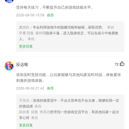
无需打开APP，通过「小组件」即可查看待审单据
坚持每天练习，不断提升自己的游戏技能水平。
2026-08-06 15:08
推荐
新增油气分离功能,积分分为柴油积分和天燃气积分;
新增视频教程
虞杰松
：学会利用游戏中的隐藏功能和秘籍，获取优势。
来自
联系我们
常雁 回复 索剑翔
隐身斗篷，进入隐身状态，可以在战斗中偷袭敌
以上就是财神捕鱼6877的介绍，如果您喜欢这款软件，您可以到应用商
人。
来自
店进行打分评论，说出您的使用经历，以帮助我们更好的对产品进行优化
更多回复
修改。
应达唯
72
添加实时竞技功能，让玩家能够与其他玩家实时对战，体验紧张
刺激的游戏体验。
2026-08-06 21:42
推荐
于浩光
：游戏的难度适中，不会太简单也不会太难，能够给我一定
的挑战感
来自
应欢香 回复 李风功
想寻找一些游戏交流平台，和其他玩家一起分
享心得
来自
更多回复