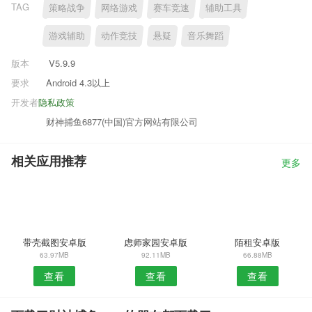
TAG
策略战争
网络游戏
赛车竞速
辅助工具
游戏辅助
动作竞技
悬疑
音乐舞蹈
版本
V5.9.9
要求
Android 4.3以上
开发者
隐私政策
财神捕鱼6877(中国)官方网站有限公司
相关应用推荐
更多
带壳截图安卓版
虑师家园安卓版
陌租安卓版
63.97MB
92.11MB
66.88MB
查看
查看
查看