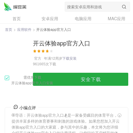
首页
安卓应用
电脑应用
MAC应用
资讯
专题
设计奖
创意应用
首页
>
应用软件
>
开云体验app官方入口
问答
开云体验app官方入口
官方
年满12周岁
下载安装
次下载
961665
需优先下载
安全下载
开云体验app官方入口安装
小编点评
🏵导语：
开云体验app官方入口
🏂是一家备受瞩目的体育平台，🕢
提供丰富多样的体育赛事和刺激的游戏体验。如果您想加入
开云
体验app官方入口
的大家庭，参与其中的乐趣，本文将为您详细
介绍
开云体验app官方入口
的注册流程，让您轻松开启精彩的体