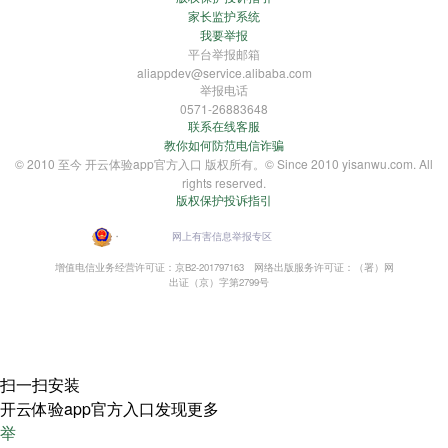
家长监护系统
我要举报
平台举报邮箱
aliappdev@service.alibaba.com
举报电话
0571-26883648
联系在线客服
教你如何防范电信诈骗
© 2010 至今 开云体验app官方入口 版权所有。© Since 2010 yisanwu.com. All
rights reserved.
版权保护投诉指引
・
网上有害信息举报专区
增值电信业务经营许可证：京B2-201797163
网络出版服务许可证：（署）网
出证（京）字第2799号
扫一扫安装
开云体验app官方入口发现更多
举