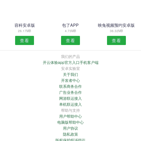
容科安卓版
包了APP
映兔视频预约安卓版
26.17MB
4.73MB
36.32MB
查看
查看
查看
我们的产品
开云体验app官方入口手机客户端
安卓实验室
关于我们
开发者中心
联系商务合作
广告业务合作
网游联运接入
单机联运接入
帮助与支持
用户帮助中心
电脑版帮助中心
用户协议
隐私政策
版权保护投诉指引