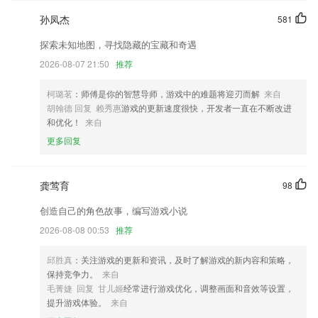
6.每次阅读，朗读，都会有意外的惊喜，快来阅读吧。奖星星，一颗，两
颗，三颗，四颗
孙凤杰
581
开云体验app官方入口更新了什么?
探索未知地图，寻找隐藏的宝藏和奇遇
2026-08-07 21:50
推荐
添加海外节点
全页面优化，华丽升级趴。
柯璐茗
：师傅是你的智慧导师，游戏中的难题将迎刃而解
来自
部分界面细节优化
胡翰德 回复 赖秀惠
游戏的更新速度很快，开发者一直在不断改进
和优化！
来自
优化了用户体验，修复了已知bug。
更多回复
启动直接进入拍摄页，拍猫更迅速
木鱼一敲，今日功德无量～
龚莺育
98
联系我们
以上就是开云体验app官方入口的介绍，如果您喜欢这款软件，您可以到
创造自己的角色故事，编写游戏小说
应用商店进行打分评论，说出您的使用经历，以帮助我们更好的对产品进
2026-08-08 00:53
推荐
行优化修改。
邱胜真
：关注游戏的更新和资讯，及时了解游戏的新内容和策略，
保持竞争力。
来自
毛菁婕 回复 甘儿姬
经常进行游戏优化，调整画面和音效等设置，
提升游戏体验。
来自